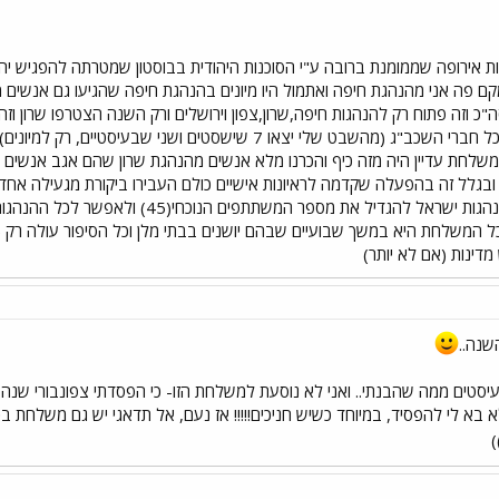
 אירופה שממומנת ברובה ע"י הסוכנות היהודית בבוסטון שמטרתה להפגיש יהו
ם פה אני מהנהגת חיפה ואתמול היו מיונים בהנהגת חיפה שהגיעו גם אנשים
נשים סה"כ וזה פתוח רק להנהגות חיפה,שרון,צפון וירושלים ורק השנה הצטרפו שר
למשלחת פתוחה לכל חברי השכב"ג (מהשבט שלי יצאו 7 שישסטים 
שלחת עדיין היה מזה כיף והכרנו מלא אנשים מהנהגת שרון שהם אגב אנשים
לל זה בהפעלה שקדמה לראיונות אישיים כולם העבירו ביקורת מגעילה אחד 
אוזן יש מגמה של הנהגות ישראל להגדיל א
דינות (אם לא יותר)
שנה..
עיסטים ממה שהבנתי.. ואני לא נוסעת למשלחת הזו- כי הפסדתי צפונבורי ש
 לי להפסיד, במיוחד כשיש חניכים!!!!! אז נעם, אל תדאגי יש גם משלחת בכי
)