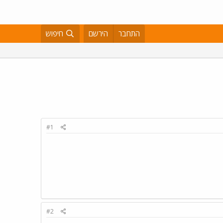
התחבר
הירשם
חיפוש
#1
#2