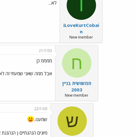
I
לא...
iLoveKurtCobai
n
New member
21/1/03
ח
ממממ כן
אבל ממה שאני שמעתי זה לא 
חמשושית בניין
2003
New member
22/1/03
ש
שמענו..
מיונים הנהגתיים ( הנהנגת צפון) ביום חמישי