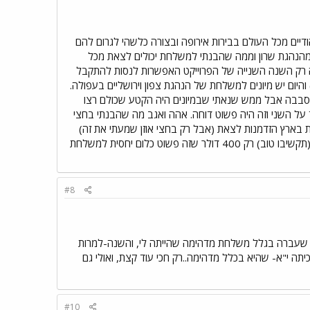
דיים מכל העולם בבירות אירופה ובצורה כלשהי לגרום להם
 מהנהגת שרון וממה שהבנתי למשלחת יכולים לצאת מכל
ון וזה רק השנה השנייה של הפרוייקט האפשרות לנסות להתקבל
ושני שבעיסטיים, רק למיונים) והיום יש מיונים למשלחת של הנהגת צפון וירושליים בעפולה.
 סבבה אבל ממש שנאתי שבמיונים היה הקטע שכולם רצו
על השני וזה היה פשוט דוחה. אהה ואגב מה שהבנתי בחצי
ת מספר המשתתפים הנוכחי(45) ולאפשר לכל ההנהגות בארץ הזדמנות לצאת (אבל רק בחצי אוזן שמעתי את זה)
וגם שכחתי לציין שכל המשלחת היא במשך שבועיים שבהם יושנים בבתי מלן וכל הסיפור עולה רק (תקשיבו טוב) רק 400 דולר שזה פשוט כלום יחסית למשלחת
#8
נה שעברה בגלל משלחת מדהימה שהייתה לי, והשנה-למרות
תה י"א- שהיא בכלל מדהימה..רק חכי עוד קצת, ואולי גם
#10