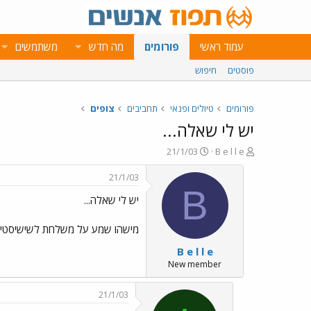
עמוד ראשי
פורומים
מה חדש
משתמשים
פוסטים
חיפוש
פורומים
טיולים ופנאי
תחביבים
צופים
יש לי שאלה...
פ
פ
21/1/03
B e l l e
ו
ו
ת
ר
21/1/03
ח
ס
B
יש לי שאלה...
ה
ם
נ
ב
ו
ת
מישהו שמע על משלחת לשישיסטים
ש
א
B e l l e
א
ר
י
New member
ך
21/1/03