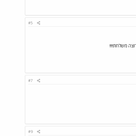
#5
וצה משלחת!!!!
#7
#9