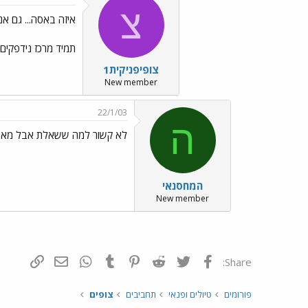
צ
איזה באסה... גם אני 
תמיד מרכז נידפקים.
צופיפניקית1
New member
22/1/03
ה
לא קשור למה ששאלת אבל מאי
המחסנאי
New member
פייסבוק
Twitter
Reddit
Pinterest
Tumblr
WhatsApp
דואר אלקטרונ
הוסף קי
Share:
פורומים
טיולים ופנאי
תחביבים
צופים