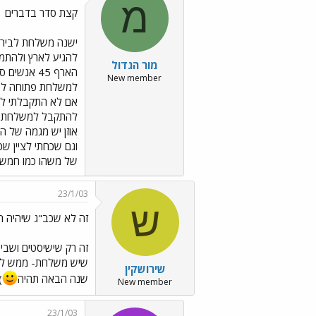
מ
קצת סדר בדברים
ישנה משלחת לבירות
להגיע לארץ ולהתמק
מור הגדול
הארף 45 א
New member
אם לא התקבלתי למ
להתקבל למשלחת ובג
של משהו כמו חמש מ
23/1/03
ש
זה לא שכב"ג שיהיה ה
זה רק שישיסטים ושבי
שיש משלחת- ממש לא בא
שירושקין
שנה הבאה תהיה
)
New member
23/1/03