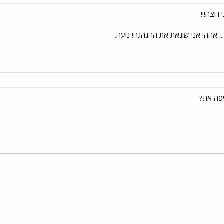
רוצה!!!
.. אהה! אני שונאת את ההנהגה! נועה.
פה את?
י
שור