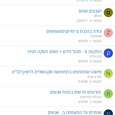
תגובות
0
31/5/19
ישבצים שווים
ס
סול48
תגובות
0
26/9/17
עזרה בהכנת צי'פרים\מושמושים
Z
Zachi40
תגובות
1
8/3/09
התקווה 6 - סינגל חדש + מופע השקה חגיגי!
ק
קרן היילה
תגובות
0
6/3/09
מישהו שמתחפש בתחפושת אקטואלית-לראיון לגל"צ
N
noa is me
תגובות
0
5/3/09
פורומים חדשים בתפוז אנשים
ה
הנהלת הפורומים
תגובות
2
5/3/09
שומרים על המשפחה ב-
אנשים
ת