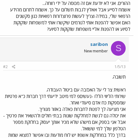
ההורים. אני לא יודעת אם זה מכוסה על ידי רווחה...
אשמח לסייע אבל אאלץ לגבות תשלום על כך. אשמח לתרום מהידע
הרפואי שלי, במידה וצריך לעשות פרוצדורות רפואיות כגון סקשנים
האם אפשר להפנות אותי לגורמים שיקשרו אותי למשפחות שזקוקות
לסיוע או להפנות אליי משפחות שזקוקות לסיוע?
saribon
S
New member
#2
1/5/13
תשובה.
ראשית צר לי על האכזבה עם ביטול העבודה.
שירותי הליווי הללו -נעשיםפ למי מיטב ידיעתי דרך חברות כ"א פרטיות
שמספקות כח אדם סיעודי ואחר.
אני מציעה לך לפנות לחברות כאלה באזור מגוריך.
את יכולה גם לגשת למחלקות שונות בבתי חולים ולהשאיר את פרטיך -
אבל אני בספק אם מישהו שלא מכיר אותך יעסוק בחלוקת מספר
הטלפון שלך למי ששואל.
בדרך כלל במחלקות אשפוז יש לוח מודעות ובו אפשר למצוא שמות