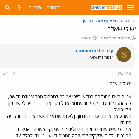
התחבר
הירשם
תמיכה למי שיקיריו חלו בסרטן
יש לי שאלה
פ
פ
30/4/13
summerinthecity
ו
ו
ת
ר
summerinthecity
S
ח
ס
New member
ה
ם
נ
ב
ו
ת
#1
30/4/13
ש
א
א
ר
יש לי שאלה
י
ך
אני חובשת מתנדבת במדא. הייתי אמורה להתחיל מחר עבודה חדשה,
לה התקבלתי כבר לפני חודש וחצי אבל רק בצהריים הודיעו לי שהתקן
שלי בוטל.
משמע אני צריכה עבודה ודחוף [לא המשכתי לחפש מאחר והחוזה היה
חתום]
אמרו לי שיש שרותי ליווי בבתי חולים למי שזקוק לאשפוז - אנשים
מבוגרים, ילדים שזקוקים להשגחה מסביב לשעון וכו' כדי להקל על