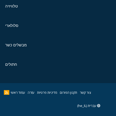
טלוויזיה
סלולארי
מבשלים כשר
חתולים
צור קשר
תקנון הפורום
מדיניות פרטיות
עזרה
עמוד ראשי
עברית (he_IL)