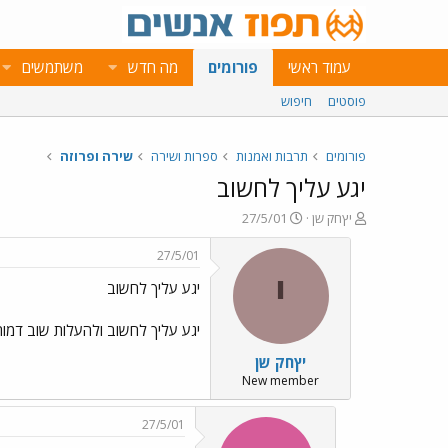
עמוד ראשי
פורומים
מה חדש
משתמשים
פוסטים
חיפוש
פורומים
תרבות ואמנות
ספרות ושירה
שירה ופרוזה
יגע עליך לחשוב
פ
פ
יץחק שן
27/5/01
ו
ו
ת
ר
27/5/01
ח
ס
י
יגע עליך לחשוב
ה
ם
נ
ב
ו
ת
יגע עליך לחשוב ולהעלות שוב דמות
ש
א
יץחק שן
א
ר
י
New member
ך
27/5/01