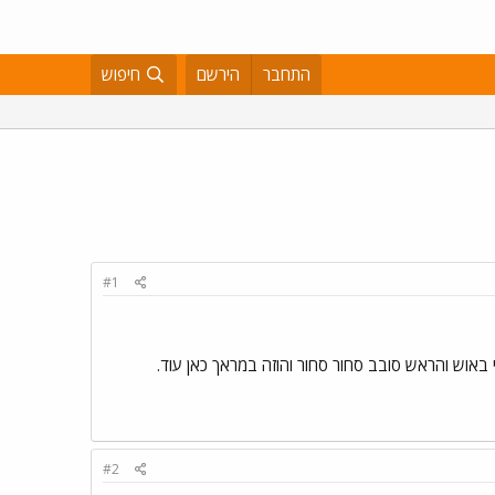
התחבר
הירשם
חיפוש
#1
באוש והראש סובב סחור סחור והוזה במראך כאן עוד.
#2