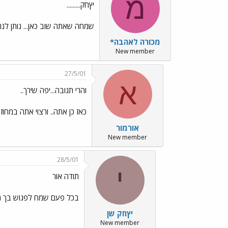
מ
יץחק.........
שמחה שאתה שוב כאן... נותן לנו 
מכורה לאהבה*
New member
27/5/01
א
והרי תגובה...יפה שירך..
כאז כן אתה.. ורצוי אתה במחוז
אורמור
New member
28/5/01
י
תודה אור
בכל פעם שמח לפגוש בך מ
יץחק שן
New member