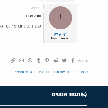
28/5/01
י
תודה מכורה
כלכך נעים בחברתך קסם ורטט, 
יץחק שן
New member
פייסבוק
Twitter
Reddit
Pinterest
Tumblr
WhatsApp
דואר אלקטרונ
הוסף קי
Share:
פורומים
תרבות ואמנות
ספרות ושירה
שירה ופרוזה