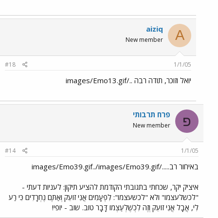
aiziq
A
New member
#18
1/1/05
יואל וזוכר, תודה רבה ../images/Emo13.gif
פרח תרבותי
פ
New member
#14
1/1/05
באיחור רב...../images/Emo39.gif../images/Emo39.gif
איציק יקר, שכחתי בתגובתי הקודמת להציע תיקון: לעניות דעתי -
"לכשלעצמו" ולא "לכשעצמו": לִפְעָמִים אֲנִי זוֹעֵק וְאַתֶּם נֶחְרָדִים כִּי רַע
לִי, אֲבָל אֲנִי זוֹעֵק וְזֶה לִכְשֶׁלְעַצְמוֹ דָּבָר טוֹב. שוב - יופי!