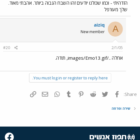
הזדהיתי - וכמו שכולנו יודעים זהו השבח הגבוה ביותר. אהבתי מאוד.
שלך מעורפל
aiziq
A
New member
#20
2/1/05
אחלה ../images/Emo13.gif, תודה.
You must log in or register to reply here.
פייסבוק
Twitter
Reddit
Pinterest
Tumblr
WhatsApp
דואר אלקטרוני
הוסף קישור
Share:
שירה ופרוזה