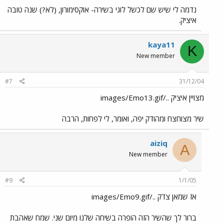
נדמה לי שיש שם לכשל לוגי בשירה- אוקסימורון, (לא?) שנה טובה
איציק.
kaya11
K
New member
#7
31/12/04
מצויין איציק ../images/Emo13.gif
שיר מצוחצח ומהודק יפה, ואומר, לי לפחות, הרבה
aiziq
A
New member
#9
1/1/05
אז שמאן צדק ../images/Emo9.gif
ברור לך שהשיר הזה הופרה בשיחה שלנו מיום שני. שמח שאהבת