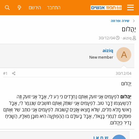
התחבר
הירשם
שירה ופרוזה
יַהֲלוֹם
פ
פ
30/12/04
aiziq
ו
ו
ת
ר
aiziq
A
ח
ס
New member
ה
ם
נ
ב
ו
ת
#1
30/12/04
ש
א
א
ר
יַהֲלוֹם
י
ך
יַהֲלוֹם
לִפְעָמִים אֲנִי זוֹעֵק וְאַתֶּם נֶחְרָדִים כִּי רַע לִי, אֲבָל אֲנִי זוֹעֵק וְזֶה
לִכְשֶׁעַצְמוֹ דָּבָר טוֹב. לִפְעָמִים אֲנִי שׁוֹתֵק וְאַתֶּם חוֹשְׁבִים שֶׁנִּגְמַר לִי, אֲבָל
רָאשִׁי מָלֵא מִלִּים, שֶׁלֹּא מָצְאוּ אָזְנַיִם קַשּׁוּבוֹת. לִפְעָמִים אֲנִי כּוֹתֵב שִׁיר וְאַתֶּם
פּוֹסְקִים: לְגַמְרֵי בָּנָאלִי, אֲבָל בָּעוֹלָם בּוֹ הַהַפְתָּעָה הִיא מוּבָן מֵאֵלָיו, הַשָּׁכִיחַ
נָדִיר כְּיַהֲלוֹם.
ש מ א ן