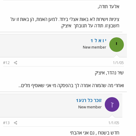
אלעד תודה,
ציניות וישירות לא באות אצלי ביחד. למען האמת, הן באות זו על
חשבון זו. תודה על תגובתך
איציק.
י ו א ל 1
י
New member
#12
1/1/05
שיר נהדר, איציק
ואחרי מה שהמורה אמרה לך בהפסקה מי אני שאוסיף מלים...
זוכר כל רגע1
ז
New member
#13
1/1/05
חדש בשטח , גם אני אהבתי