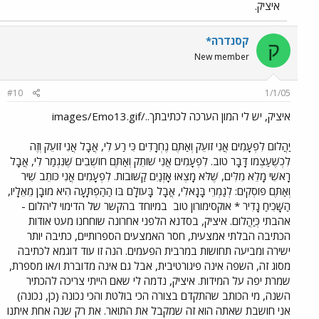
איציק.
קסנדרה*
ק
New member
#10
1/1/05
איציק, יש לי המון הערכה לכתיבתך../images/Emo13.gif
יַהֲלוֹם לִפְעָמִים אֲנִי זוֹעֵק וְאַתֶּם נֶחְרָדִים כִּי רַע לִי, אֲבָל אֲנִי זוֹעֵק וְזֶה
לִכְשֶׁעַצְמוֹ דָּבָר טוֹב. לִפְעָמִים אֲנִי שׁוֹתֵק וְאַתֶּם חוֹשְׁבִים שֶׁנִּגְמַר לִי, אֲבָל
רָאשִׁי מָלֵא מִלִּים, שֶׁלֹּא מָצְאוּ אָזְנַיִם קַשּׁוּבוֹת. לִפְעָמִים אֲנִי כּוֹתֵב שִׁיר
וְאַתֶּם פּוֹסְקִים: לְגַמְרֵי בָּנָאלִי, אֲבָל בָּעוֹלָם בּוֹ הַהַפְתָּעָה הִיא מוּבָן מֵאֵלָיו,
הַשָּׁכִיחַ נָדִיר * אוקסימורון טוב
במיוחד בהקשר של הדימוי ליהלום -
אהבתי כְּיַהֲלוֹם. איציק, בסדנא הלפני אחרונה שוחחנו מעט אודות
הכתיבה הבלתי אמצעית, חסר האמצעים הספרותיים, כתיבה יותר
ישירה ומביעה תחושות במרבית הפעמים. הנה זו עוד דוגמא לכתיבה
מסוג זה, השפה אינה פיגורטיבית, אבל גם אינה מדוברת ו/או מספרת,
שמרת יפה על המידות. איציק, נדמה לי שאם הייתי צריכה להכתיר
השנה, מי הכותב שהתקדם בצורה הכי בולטת והכי נכונה (כן, נכונה)
אני חושבת שאתה הוא זה שמקבל את התואר. את רק שנה אחת איתנו