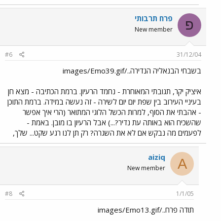
פרח תרבותי
פ
New member
#6
31/12/04
בשבחי הבנאליה הנדירה../images/Emo39.gif
איציק יקר, תגובתי המאוחרת - נחמד הרעיון. ברמת הכתיבה - מצא חן
בעיניי העירוב בין שפת יום יום לשירה - זה נעשה במידה. ברמת התוכן
- אהבתי את הסוף, למרות הכשל הלוגי המתואר (הרי איך אפשר
שהשכיח הוא באותה עת נדיר?...) אבל הרעיון בו מובן. באמת -
לפעמים מה נבקש אם לא את השגרה? רק תן לנו רגע שקט... שלך,
aiziq
A
New member
#8
1/1/05
תודה פרח../images/Emo13.gif