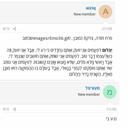
aiziq
A
New member
#19
2/1/05
פרח תודה, צדקת כמובן ../images/Emo36.gifשכתוב
יַהֲלוֹם
לִפְעָמִים אֲנִי זוֹעֵק וְאַתֶּם נֶחְרָדִים כִּי רַע לִי, אֲבָל אֲנִי זוֹעֵק וְזֶה
כְּשֶׁלְּעַצְמוֹ דָּבָר טוֹב. לִפְעָמִים אֲנִי שׁוֹתֵק וְאַתֶּם חוֹשְׁבִים שֶׁנִּגְמַר לִי,
אֲבָל רָאשִׁי מָלֵא מִלִּים, שֶׁלֹּא מָצְאוּ אָזְנַיִם קַשּׁוּבוֹת. לִפְעָמִים אֲנִי כּוֹתֵב
שִׁיר וְאַתֶּם פּוֹסְקִים: לְגַמְרֵי בָּנָאלִי, אֲבָל בָּעוֹלָם בּוֹ הַהַפְתָּעָה הִיא מוּבָן
מֵאֵלָיו, הַשָּׁכִיחַ נָדִיר כְּיַהֲלוֹם.
מעורפל
מ
New member
#15
1/1/05
נגע בי