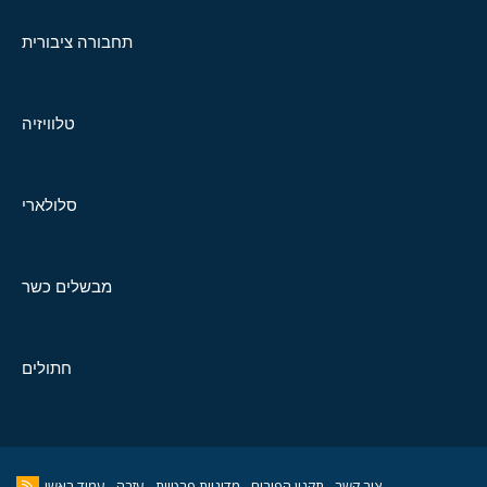
תחבורה ציבורית
טלוויזיה
סלולארי
מבשלים כשר
חתולים
צור קשר
תקנון הפורום
מדיניות פרטיות
עזרה
עמוד ראשי