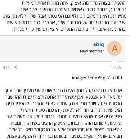
והתפתח בצורה מדהימה. איציק, אתה מגוון וזו אחת המעלות
בכתיבתך, בנוסף כמובן לאיכויות האחרות. הכתיבה שלך אינה
מתיימרת, היא מהמקום הכי גלוי וגם הכי נסתר אבל שלך, ללא מחיצות.
יש לי עוד הרבה לומר על הכתיבה שלך, אבל זה כבר ברמה האישית
ובהזדמנות אעביר לך בתיבת המסרים. איציק תמשיך כך
קסנדרה
aiziq
A
New member
#16
1/1/05
תודה ../images/Emo9.gif
אני מאד נרגש לקבל ממך הערכה כזו משום שאני מעריך את דעתך
עד מאד. לא אצטנע, אכן עשיתי דרך ארוכה ולצידי עמדו ההקשבה,
הנכונות לקבל ויותר מכל אלה, עמדה לצידי ההבנה, שהפריבלגיה
האנושית הרמה ביותר היא לטעות ( הו כמה טעיתי ) ויש רק
פריבילגיה אחת שהיא למעלה ממנה- הזכות לתקן. אני מאושר על
שהגעתי לפורום הזה, החברות, העיסוק הרציני בשירה, התגובות
שלא מתייפייפות ולא מתפשרות אלא על הנכון והמדוייק- כל אלה
מביאים אותי להשקיע בכתיבה ובפורום ובדרך זו, להשקיע בעצמי.