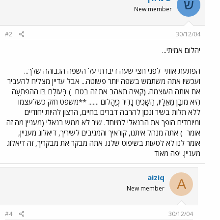
ש
New member
#2
30/12/04
יהלום אמיתי...
הפתעת אותי
לפני חצי שעה דיברתי על השפה הגבוהה שלך...
ועכשיו אתה משתמש בשפה יותר פשוטה... אבל עדיין מצליח להעביר
את אותה העוצמה. (קאיה תאהב את זה בטח
) בָּעוֹלָם בּוֹ הַהַפְתָּעָה
הִיא מוּבָן מֵאֵלָיו, הַשָּׁכִיחַ נָדִיר כְּיַהֲלוֹם ....... **משפט חזק כשלעצמו
ללא תלות בשיר ונכון להרבה דברים בחיים, הרצון להיות יחודיים
ומיוחדים הופך את הבנאלי למיוחד. שיר לא ממש בנאלי (מעניין מה זה
אומר
) אתה מנהל איתנו, קוראיך והמגיבים לשיריך, דיאלוג מעניין,
אומר לנו לא לטעות בשיפוט שלנו. אתה מבקר את מבקריך, זה דיאלוג
מעניין. יפה מאוד
aiziq
A
New member
#4
30/12/04