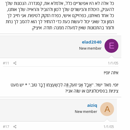
כל אלה לא היו אפשריים כלל, אלמלא את, קסנדרה. הנכונות שלך
להעניק, היכולת והכישורים שלך לכוון ולהוביל והראייה שלך אותנו,
כל אחד מאיתנו, כפרוייקט אישי, כפרח הזקוק לטיפוח. אני חייב לך
המון וכל שאני יכול לעשות כעת כדי להחזיר לך הוא להסב לך נחת
ולומר בהתכוונות שאין למעלה ממנה: תודה. איציק.
elad2040
E
New member
#11
1/1/05
איזה יופי!
יופי. מאד ישיר. "אֲבָל אֲנִי זוֹעֵק וְזֶה לִכְשֶׁעַצְמוֹ דָּבָר טוֹב." * יש מעט
ציניות בפסיכולוגיזם או שזה אני?
aiziq
A
New member
#17
1/1/05