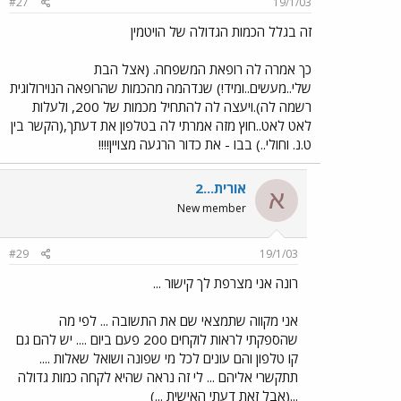
#27
19/1/03
זה בגלל הכמות הגדולה של הויטמין
כך אמרה לה רופאת המשפחה. (אצל הבת
שלי..מעשים..ומיד!) שנדהמה מהכמות שהרופאה הנוירולוגית
רשמה לה).ויעצה לה להתחיל מכמות של 200, ולעלות
לאט לאט..חוץ מזה אמרתי לה בטלפון את דעתך,(הקשר בין
ט.נ. וחולי..) בבו - את כדור הרגעה מצויין!!!!
אורית...2
א
New member
#29
19/1/03
רונה אני מצרפת לך קישור ...
אני מקווה שתמצאי שם את התשובה ... לפי מה
שהספקתי לראות לוקחים 200 פעם ביום .... יש להם גם
קו טלפון והם עונים לכל מי שפונה ושואל שאלות ....
תתקשרי אליהם ... לי זה נראה שהיא לקחה כמות גדולה
...(אבל זאת דעתי האישית ...)