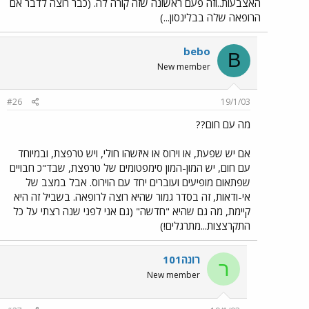
האצבעות..וזה פעם ראשונה שזה קורה לה. (כבר רוצה לדבר אם
הרופאה שלה בבלינסון...)
bebo
B
New member
#26
19/1/03
מה עם חום??
אם יש שפעת, או וירוס או איזשהו חולי, ויש טרפצת, ובמיוחד
עם חום, יש המון-המון סימפטומים של טרפצת, שבד"כ חבויים
שפתאום מופיעים ועוברים יחד עם הוירוס. אבל במצב של
אי-ודאות, זה בסדר גמור שהיא רוצה לרופאה. בשביל זה היא
קיימת, מה גם שהיא "חדשה" (גם אני לפני שנה רצתי על כל
התקרצצות...מתרגלים!)
רונה101
ר
New member