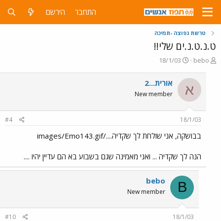
התחבר
הירשם
טרשת נפוצה -תמיכה
ט.נ.ט.נ.ים שלי!!
פ
פ
18/1/03
bebo
ו
ו
ת
ר
אורית...2
א
ח
ס
New member
ה
ם
נ
ב
ו
ת
#4
18/1/03
ש
א
א
ר
בבושקה, אני שולחת לך שקדיה..../images/Emo143.gif
י
ך
הנה לך שקדיה ... ואני מאמינה שגם בשבוע בא הם עדיין יהיו ....
bebo
B
New member
#10
18/1/03