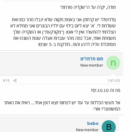
תודה, יקרה על ה"שקדיה פורחת"
(ולהיטלר יש קרחת) אני באמת מקווה שלא ינבלו מהר כמו זאת
ששלחת לי. ´א´ יצא ליום בילוי עם ילדיו הבוגרים ואני ממילא לא
הצלחתי להתעורר ואין לי אוטו. ("מקורקעת") אז השקדיה שלך
משמחת אותי, אבל כמה מהר עוברות אצלה עונות השנה! את
מסתכלת עליה לרגע והופ...הזדקנת ב-5 שנים!
חום תלתלים
ח
New member
#19
19/1/03
מה זה ט.נ.ט.נ.ים?
אל תעשי הכללות על עוד יש לפחות יוצא דופן אחד.... ראית את האתר
המשופצר? אורי.
bebo
B
New member