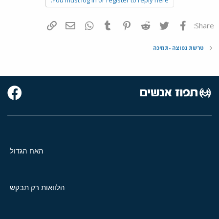
You must log in or register to reply here.
פייסבוק
Twitter
Reddit
Pinterest
Tumblr
WhatsApp
דואר אלקטרוני
הוסף קישור
Share:
טרשת נפוצה -תמיכה
האח הגדול
הלוואות רק תבקש