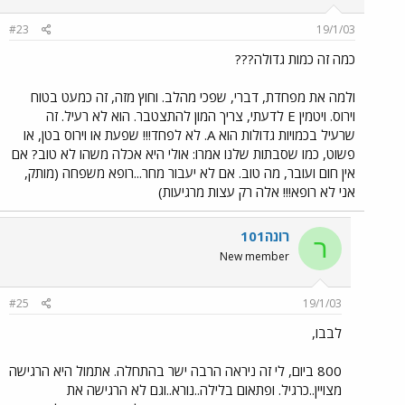
#23
19/1/03
כמה זה כמות גדולה???
ולמה את מפחדת, דברי, שפכי מהלב. וחוץ מזה, זה כמעט בטוח
וירוס. ויטמין E לדעתי, צריך המון להתצטבר. הוא לא רעיל. זה
שרעיל בכמויות גדולות הוא A. לא לפחד!!! שפעת או וירוס בטן, או
פשוט, כמו שסבתות שלנו אמרו: אולי היא אכלה משהו לא טוב? אם
אין חום ועובר, מה טוב. אם לא יעבור מחר...רופא משפחה (מותק,
אני לא רופא!!! אלה רק עצות מרגיעות)
רונה101
ר
New member
#25
19/1/03
לבבו,
800 ביום, לי זה ניראה הרבה ישר בהתחלה. אתמול היא הרגישה
מצויין..כרגיל. ופתאום בלילה..נורא..וגם לא הרגישה את