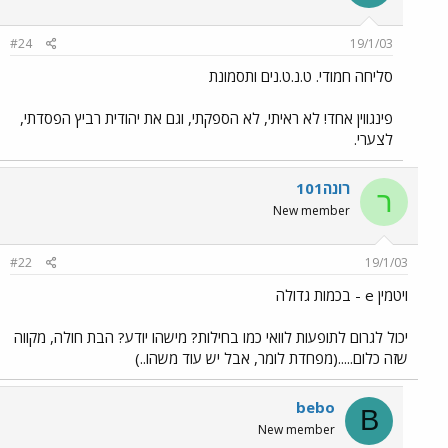
#24
19/1/03
סליחה חמודי. ט.נ.ט.נים ותסמונת
פינגווין אחד! לא ראיתי, לא הספקתי, וגם את יהודית רביץ הפסדתי,
לצערי.
רונה101
ר
New member
#22
19/1/03
ויטמין e - בכמות גדולה
יכול לגרום לתופעות לוואי כמו בחילות? מישהו יודע? הבת חולה, מקווה
שזה כלום.....(מפחדת לומר, אבל יש עוד משהו..)
bebo
B
New member