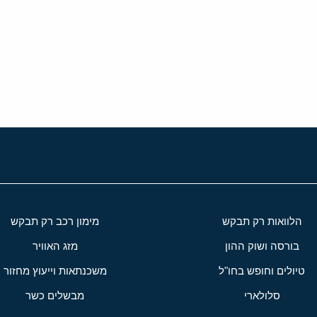
י
שור
הלוואות רק תבקש
מימון רכב רק תבקש
בורסה ושוק ההון
מזג האוויר
טיולים וחופש בחו"ל
משכנתאות וייעוץ מחזור
סלולארי
מבשלים כשר