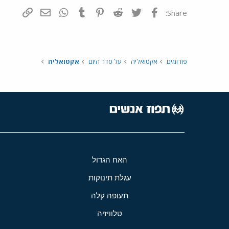
פייסבוק
Twitter
Reddit
Pinterest
Tumblr
WhatsApp
דואר אלקטרונ
הוסף קי
Share:
פורומים
אקטואליה
על סדר היום
אקטואליה
האח הגדול
עגלת תינוקות
תעופה קלה
טלוויזיה