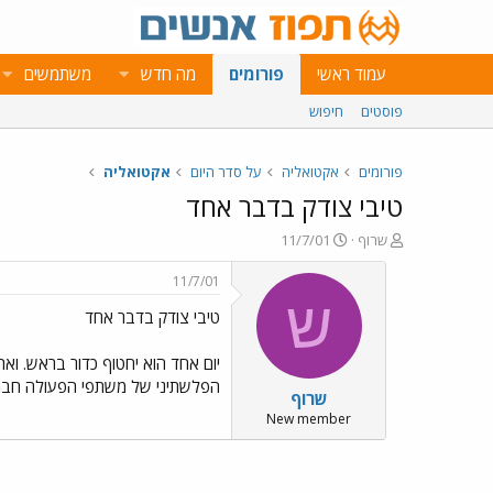
עמוד ראשי
פורומים
מה חדש
משתמשים
פוסטים
חיפוש
פורומים
אקטואליה
על סדר היום
אקטואליה
טיבי צודק בדבר אחד
פ
פ
שרוף
11/7/01
ו
ו
ת
ר
11/7/01
ח
ס
ש
טיבי צודק בדבר אחד
ה
ם
נ
ב
ו
ת
יום אחד הוא יחטוף כדור בראש. וא
ש
א
הפלשתיני של משתפי הפעולה חברי
שרוף
א
ר
י
New member
ך