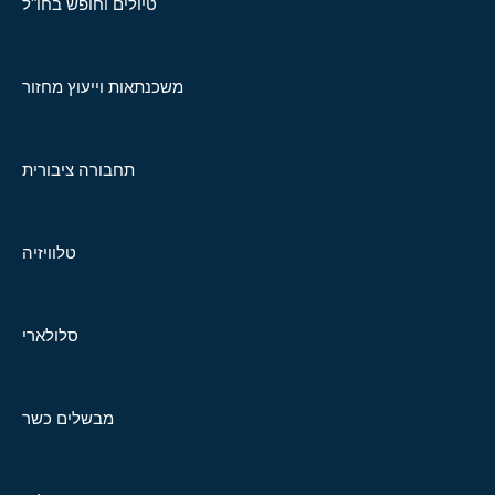
טיולים וחופש בחו"ל
משכנתאות וייעוץ מחזור
תחבורה ציבורית
טלוויזיה
סלולארי
מבשלים כשר