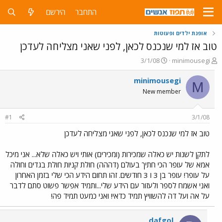
התחבר
הירשם
אופנת ילדים ופעוטות
טוב אז למי שנכנס לכאן, לפני שאני מצליחה לעדכן
פ
פ
3/1/08
minimousegi
ו
ו
ת
ר
minimousegi
M
ח
ס
New member
ה
ם
נ
ב
ו
ת
#1
3/1/08
ש
א
א
ר
טוב אז למי שנכנס לכאן, לפני שאני מצליחה לעדכן
י
ך
לתקן לשנות יש כאלה שמכירות (ומכירים) אותי ויש כאלה שלא... אני מיכל
אמא של עופר הכי חתיך בעולם (דההה) חולת קניות חולת בגדים וחולה
על עופר! עופר בן 3 ו 3 חודשים. זהו תחום הידע הכי שלי בזמן האחרון
ואני אשמח לספר ולעזור עם הידע שלי...ותמיד אפשר פשוט סתם לדבר
על אה ועל דה להשוויץ תמיד כדאי! ואני כמעט תמיד פה!
dafgol