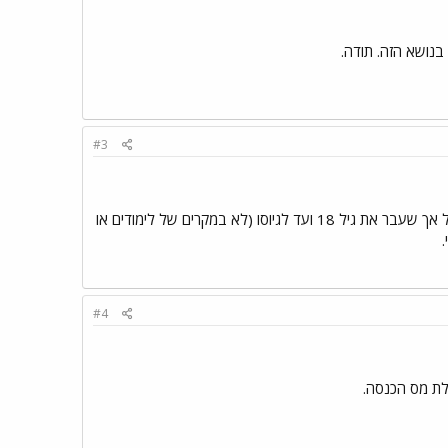
בנושא הזה. תודה.
#3
שילד ש"הפסיד" שנה או גויסי מאוחר ועבר את גיל 18 רשמית עדיין בחזקת אימו ומקבל תשלומי מזונות מאביו, על אך שעבר את גיל 18 ועד לגיוסו (לא במקרים של לימודים או
#4
קלת מס הכנסה.