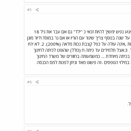
#5
טוב חזרתי עם פרטים מדויקים: 1. מי שזכאי לקצבת נכות מלאה בשל היותו מפגר ,עיוור משותק לחלוטין או פגוע נפש ימשיך להיות זכאי כ "ילד" גם אם עבר את גיל 18
: דרגת אי כושר- מ 75% ומעלה., תקופת זכאות העולה על שנה בנוסף צריך שיגור עם הוריו או אם גר במוסד\דיור מוגן
וכדומה אז צריך שיהיה נתמך על ידי הוריו. ותנאי אחרון- הכנסתו של "נטול היכולת" (הילד) ,לרבות קצבת נכות ,אינה עולה על כפל קצבת נכות מלאה (200%). 2. לא יהיו
זכאים לכך ילדים לקויי למידה שבגרו מכיוון שתקופת ההטבה מתיחסת לתקופת הלימודים עד תיכון ולא מעבר. 3.אצל תלמידים עד כיתה ח (כולל) שהופנו לכיתה לחינוך
בכיתה מיוחדת .... כמשמעותה בחוזרים של משרד החינוך
 במילוי הטפסים -זה פשוט מאד וניתן לפנות למס הכנסה
#6