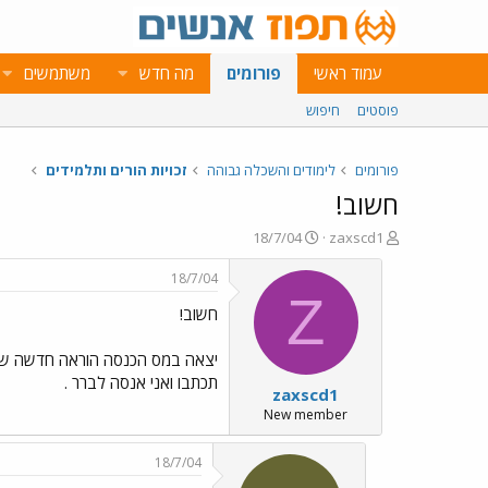
עמוד ראשי
פורומים
מה חדש
משתמשים
פוסטים
חיפוש
פורומים
לימודים והשכלה גבוהה
זכויות הורים ותלמידים
חשוב!
פ
פ
18/7/04
zaxscd1
ו
ו
ת
ר
18/7/04
ח
ס
Z
חשוב!
ה
ם
נ
ב
ו
ת
ש
א
תכתבו ואני אנסה לברר .
zaxscd1
א
ר
י
New member
ך
18/7/04