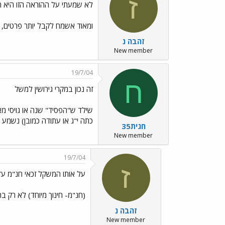
ז
לא שמעתי על ההוראה הזו היא 
ומאוד אשמח לקבל יותר פרטים, ע
זהבה נ
New member
19/7/04
ח
זה נכון במקרי גירושין למשל
כתה י"ג או עתודה כמובן) נשמע מא
חגית35
New member
19/7/04
ז
על אותו המשקל זכאי חנ"מ עד ג
(חנ"מ- חינוך מיוחד) לא רק ב
זהבה נ
New member