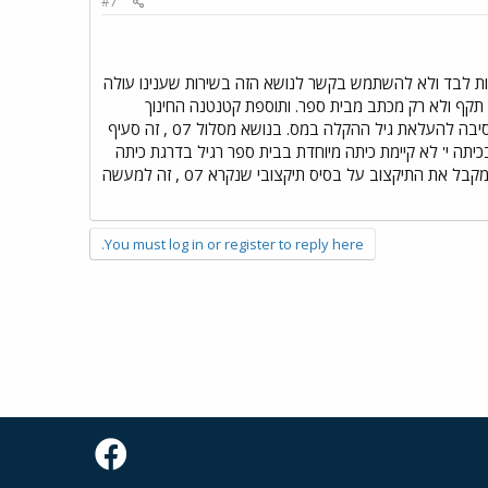
#7
ות לבד ולא להשתמש בקשר לנושא הזה בשירות שענינו עולה
 תקף ולא רק מכתב מבית ספר. ותוספת קטנטנה החינוך
המיוחד הוא אינו עד גיל 18 אלאל עד גיל 21 ובבתי ספר מיוחדים יש תלמידם שלומדים עד גיל 21 וזו הסיבה להעלאת גיל ההקלה במס. בנושא מסלול 07 , זה סעיף
בכיתה י' לא קיימת כיתה מיוחדת בבית ספר רגיל בדרגת כיתה
י', נערכת לתלמיד ועדת השמה ואם יש בית ספר תיכון מקיף המוכן לקלוט תלמיד כזה, בית הספר הקולט מקבל את התיקצוב על בסיס תיקצובי שנקרא 07 , זה למעשה
You must log in or register to reply here.