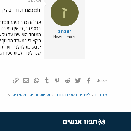
21/7/04
ז
zaxscd1 תודה רבה לך על המידע החשוב
אבל זה כבר נאמר ונכתב
בכסף רב, כי אין במקרה 
זהבה נ
New member
תיקצובי במשרד החינוך לת
שכר לימוד לבית ספר הק
פייסבוק
Twitter
Reddit
Pinterest
Tumblr
WhatsApp
דואר אלקטרונ
הוסף קי
Share:
פורומים
לימודים והשכלה גבוהה
זכויות הורים ותלמידים