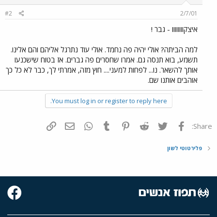
#2
2/7/01
איצקוווווווו - גבר !
למה הביתה? אולי יהיה פה נחמד. אולי עוד נתרגל אליהם והם אלינו.
תשמע, בוא תנסה גם. אמרו שחסרים פה גברים. אז בטוח שישכנעו
אותך להשאר. נו... לפחות למעני.... חוץ מזה, אמרתי לך, כבר לא כל כך
אוהבים אותנו שם.
You must log in or register to reply here.
פייסבוק
Twitter
Reddit
Pinterest
Tumblr
WhatsApp
דואר אלקטרוני
הוסף קישור
Share:
פלירטוטי לשון