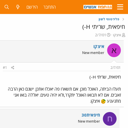
התחבר
הירשם
פלירטוטי לשון
חיפאית, שריתי H-)
פ
פ
איצקו
2/7/01
ו
ו
ת
ר
איצקו
א
ח
ס
New member
ה
ם
נ
ב
ו
ת
#1
2/7/01
ש
א
א
ר
חיפאית, שריתי H-)
י
ך
תעלו הביתה, האוכל מוכן. אם תשארו פה יאכלו אתכן. ישנם כאן הרבה
זאבים. אם לא תבואו האוכל יתקרר,ולא יהיה טעים. יאללה בואו אני
מתגעגע
איצקו.
חיפאית30
ח
New member