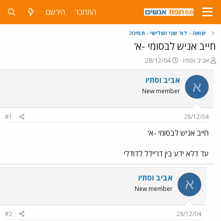
התחבר
הירשם
שואה - דור שני ושלישי - תמיכה
חייב אניש לבסומי -א'
פ
פ
אביב וסתיו
28/12/04
ו
ו
ת
ר
אביב וסתיו
א
ח
ס
New member
ה
ם
נ
ב
ו
ת
#1
28/12/04
ש
א
א
ר
חייב אניש לבסומי -א'
י
ך
עד דלא ידע בין דריידל לדודלי
אביב וסתיו
א
New member
#2
28/12/04