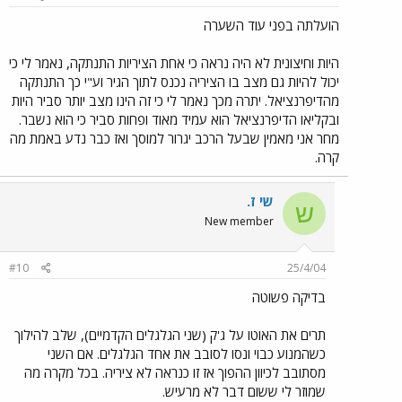
הועלתה בפני עוד השערה
היות וחיצונית לא היה נראה כי אחת הציריות התנתקה, נאמר לי כי
יכול להיות גם מצב בו הציריה נכנס לתוך הגיר וע"י כך התנתקה
מהדיפרנציאל. יתרה מכך נאמר לי כי זה הינו מצב יותר סביר היות
ובקליאו הדיפרנציאל הוא עמיד מאוד ופחות סביר כי הוא נשבר.
מחר אני מאמין שבעל הרכב יגרור למוסך ואז כבר נדע באמת מה
קרה.
שי ז.
ש
New member
#10
25/4/04
בדיקה פשוטה
תרים את האוטו על ג'ק (שני הגלגלים הקדמיים), שלב להילוך
כשהמנוע כבוי ונסו לסובב את אחד הגלגלים. אם השני
מסתובב לכיוון ההפוך אז זו כנראה לא ציריה. בכל מקרה מה
שמוזר לי ששום דבר לא מרעיש.