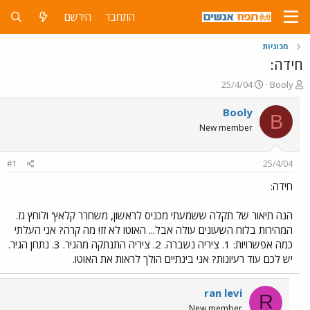
התחבר
הירשם
מכוניות
חידה:
פ
פ
25/4/04
Booly
ו
ו
ת
ר
Booly
B
ח
ס
New member
ה
ם
נ
ב
ו
ת
#1
25/4/04
ש
א
א
ר
חידה:
י
ך
הנה תיאור של תקלה ששמעתי מכניס לראשון, משחרר קלאץ' ולוחץ גז.
המהירות בלוח השעונים עולה אבל... האוטו לא זז! מה קרה? אני העלתי
כמה אפשרויות: 1. ציריה נשברה. 2. ציריה התנתקה מהגיר. 3. נתחן הגיר.
יש לכם עוד רעיונות? אני בינתיים הולך לראות את האוטו.
ran levi
R
New member