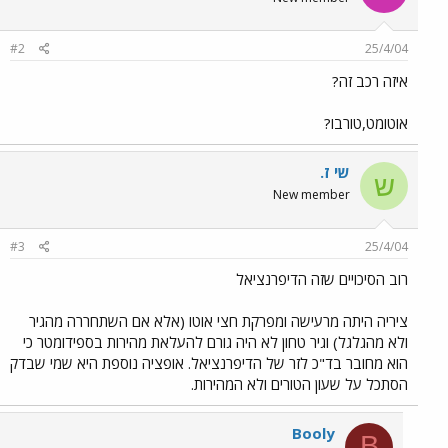
#2
25/4/04
איזה רכב זה?
אוטומט,טורבו?
שי ז.
ש
New member
#3
25/4/04
רוב הסיכויים שזה הדיפרנציאל
ציריה היתה מרעישה ומפרקת חצי אוטו (אלא אם השתחררה מהגיר
ולא מהגלגל) וגיר טחון לא היה גורם להעלאת מהירות בספידומטר כי
הוא מחובר בד"כ לזר של הדיפרנציאל. אופציה נוספת היא שמי שבדק
הסתכל על שעון הטורים ולא המהירות.
Booly
B