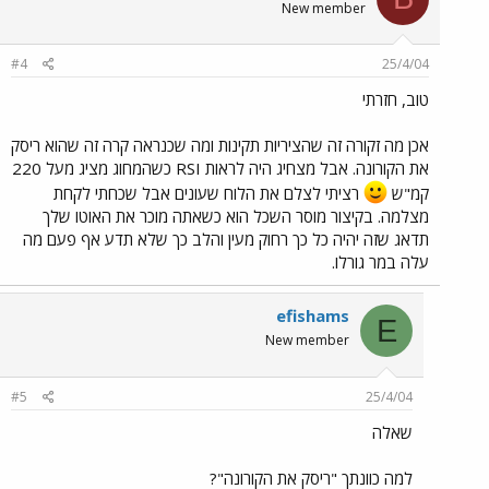
New member
#4
25/4/04
טוב, חזרתי
אכן מה זקורה זה שהציריות תקינות ומה שכנראה קרה זה שהוא ריסק
את הקורונה. אבל מצחיג היה לראות RSI כשהמחוג מציג מעל 220
קמ"ש
רציתי לצלם את הלוח שעונים אבל שכחתי לקחת
מצלמה. בקיצור מוסר השכל הוא כשאתה מוכר את האוטו שלך
תדאג שזה יהיה כל כך רחוק מעין והלב כך שלא תדע אף פעם מה
עלה במר גורלו.
efishams
E
New member
#5
25/4/04
שאלה
למה כוונתך "ריסק את הקורונה"?