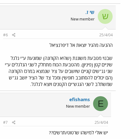
שי ז.
ש
New member
#6
25/4/04
ההנעה מהגיר יוצאת אל דיפרנציאל
שבנוי מטבעת משוננת (שהיא הקורונה) שמונעת ע"י גלגל
שיניים קטן (פיניון). מהטבעת הכוח מתחלק לשני הגלגלים ע"י
שני גג"שים קוניים שיושבים על ציר שנמצא במרכז הקורונה
(הם יכולים להסתובב חופשי) ומכל צד של הציר יושב גג"ש
שמשתלב לשני הגגש"ים הקטנים ויוצא לגלגל.
efishams
E
New member
#7
25/4/04
יש אולי למישהו שרטוט/תרשים??