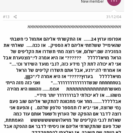
New member
#13
31/12/04
אאאאאאאאאאאאאאאאאאאאאאאאאאאאאאאאאאא
אפרופו ערוץ 24......
אז התקשרתי אליהם אתמול כי חשבתי
שהאימייל ששלחתי אליהם לא הספיק..
אז ככה.....
שאלתי את
המזכירה שם:"שלום, אני רוצה מתי תשדרו את הקליפים של
הראל מויאללללל
??????" אז היא אמרה לי:"מצטערת אבל
אני לא יכולה לתת לך מידע כזה, לגבי מועד השידור וכו'...."
אז אמרתי לה:"רגע, אבל אתם תשדרו קליפים של הראל
מויאללללל
בערוץ?????" אז היא אמרה לי:"כןןןן,
בטחחחחחח שנשדרררררררררררר...."
ואני כזה מזה הייתי
מאושרתתתתתתתתתתתתתת
אממ...... וזהוווווו היא מהירה
משהו.... אז לא יכולתי לבררררררר יותר מידיי..
אבללללל........מחר אני מתכוונת להתקשר אליהם שוב פעם
{מי שרוצה, אני יביא לו תמספר טלפון שלהם..
} והפעם אני
רוצה לדבר אם ההפקה של הערוץ ולשאול אותם עוד כמה
שאלות לגבי הקליפים של מויאלושששששששש
האמתתת,
שכל פעם שהתקשרתי אליהם אז ניסיתי לדבר אם ההפקה אבל
לא הייתה שם תשובה
אז נאלצתי להסתפקקקק