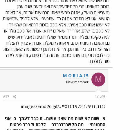
בזה שיודעים שהוא לא באמת כוכב ולא באמת זכה?! כי הוא זכה
בזכות רמאויות, הרי כולם יודעים זאת ואני יודעת שגם אתן
(מעריצות מויאל), אז זה טבעי שאתן מכחישות את זה, אך לא זה
הנושא. אני לא כותבת את זה כדי שתכעסו, אלא להגיד שרמאויות
לא יעשו אותו כוכב אמיתי, אלא כוכב בזכות הרמאויות שהיו וזה
לא כוכב ב
שלם. אחרי זה שואלים "רגע, אם מויאל כוכב נולד אז
למה סקעת מצליח יותר ממנו?!" שאלה הגיונית אבל ידוע שיש
גם תשובה הגיונית וכתבתי אותה למעלה. אם הוא צריך להצליח
הוא יצליח גם בלי עזרתכן. אך זאת זכותכן לעשות מה שאתן רוצות
כדי לנסות ולקדם אותו. כתבתי את זה ברוח טובה, זו דעתי. לילה
טוב לכולכם.
M O R I A 15
M
New member
#37
1/1/05
גברת דניאלה1972 כנסייי ../images/Emo26.gif
א- שווה לא שווה מה שאני עושה.. זו כבר דעתך
ב- אני
התחננתי
מה הקשררררררר
ללכת ולברר פרטים