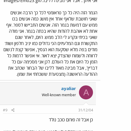
אני איתך.. אבל אני מבינה לליבו../images/Emo23.gif
הגמר הזה היה כל כך טראומטי לכל כך הרבה אנשים
שאני חושבת שלאף אחד אין מושג כמה אנשים בכו
ממש עם דמעות בגמר הזה. אנשים התביישו לספר. אף
אחת לא אוהבת להודות שהיא בכתה בגמר. אני מודה
שאני בכיתי ונקרע לי הלב ממש. היום, לאחר שגם
התקשורת וגם המלעיזים הכי גדולים כמו יניב חלפון ושות'
מודים בפה מלא שסקעת הוא הנסיך, אפשר קצת לנשום
לרווחה ולשמוח שהצדק יצא לאור. אי אפשר לרמות כל
הזמן כל היום את כל העולם. לכן אני מסכימה עם כל
דברייך, אבל מבינה מאוד לליבו של הבחור שכתב את
ההודעה הראשונה (מצטערת ששכחתי את שמו).
ayaliar
A
Well-known member
#9
31/12/04
כן אבל זה פורום כוכב נולד