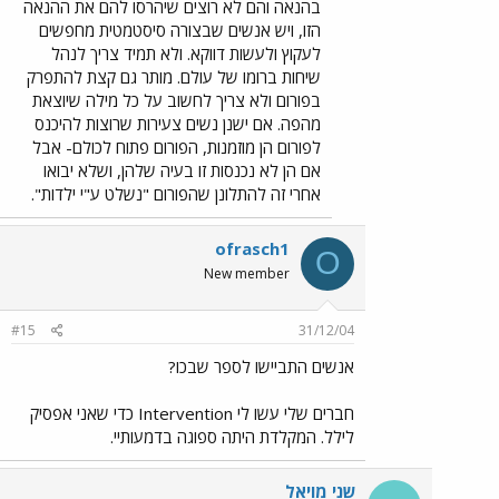
בהנאה והם לא רוצים שיהרסו להם את ההנאה
הזו, ויש אנשים שבצורה סיסטמטית מחפשים
לעקוץ ולעשות דווקא. ולא תמיד צריך לנהל
שיחות ברומו של עולם. מותר גם קצת להתפרק
בפורום ולא צריך לחשוב על כל מילה שיוצאת
מהפה. אם ישנן נשים צעירות שרוצות להיכנס
לפורום הן מוזמנות, הפורום פתוח לכולם- אבל
אם הן לא נכנסות זו בעיה שלהן, ושלא יבואו
אחרי זה להתלונן שהפורום "נשלט ע"י ילדות".
ofrasch1
O
New member
#15
31/12/04
אנשים התביישו לספר שבכו?
חברים שלי עשו לי Intervention כדי שאני אפסיק
לילל. המקלדת היתה ספוגה בדמעותיי.
שני מויאל