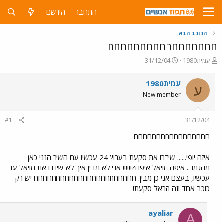
התחבר
הירשם
הכוכב הבא
חחחחחחחחחחחחחחחחח
פ
פ
עמית1980
31/12/04
ו
ו
ת
ר
עמית1980
ע
ח
ס
New member
ה
ם
נ
ב
ו
ת
#1
31/12/04
ש
א
א
ר
חחחחחחחחחחחחחחחחח
י
ך
איזה יופי...... שידרו את סקעת בערוץ 24 עכשיו עם השיר הנני כאן
מהגמר.. איפה מויאל איפה?!!!!!! אני לא מבין איך לא שידרו את מויאל עד
עכשיו, בעצם אני כן מבין. חחחחחחחחחחחחחחחחחחחחחחח יש רק
כוכב אחד וזה הראל סקעת!
ayaliar
A