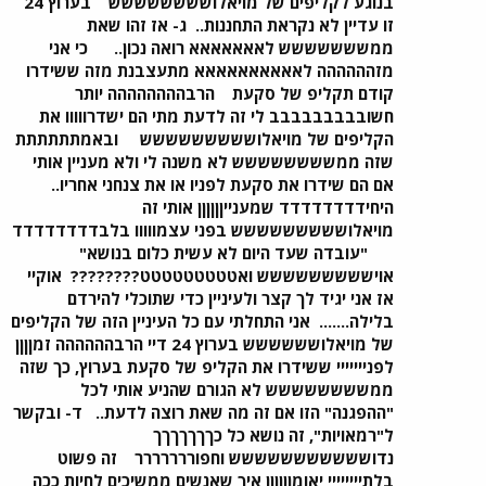
בנוגע לקליפים של מויאלושששששששש
בערוץ 24
זו עדיין לא נקראת התחננות..
ג- אז זהו שאת
ממששששששש לאאאאאאא רואה נכון..
כי אני
מזהההההה לאאאאאאאאאא מתעצבנת מזה ששידרו
קודם תקליפ של סקעת
הרבהההההההה יותר
חשובבבבבבבבב לי זה לדעת מתי הם ישדרווווו את
הקליפים של מויאלוששששששששש
ובאמתתתתתת
שזה ממשששששששש לא משנה לי ולא מעניין אותי
אם הם שידרו את סקעת לפניו או את צנחני אחריו..
היחידדדדדדדד שמענייןןןןןן אותי זה
מויאלוששששששששש בפני עצמווווו בלבדדדדדדדד
"עובדה שעד היום לא עשית כלום בנושא"
אויששששששששש ואטטטטטטטטט????????
אוקיי
אז אני יגיד לך קצר ולעיניין כדי שתוכלי להירדם
בלילה.......
אני התחלתי עם כל העיניין הזה של הקליפים
של מויאלושששששש בערוץ 24 דיי הרבהההההה זמןןןן
לפנייייייי ששידרו את הקליפ של סקעת בערוץ, כך שזה
ממשששששששש לא הגורם שהניע אותי לכל
"ההפגנה" הזו אם זה מה שאת רוצה לדעת..
ד- ובקשר
ל"רמאויות", זה נושא כל כךךךךךךך
נדוששששששששששש וחפוררררררר
זה פשוט
בלתיייייייי יאומןןןןןן איך שאנשים ממשיכים לחיות ככה