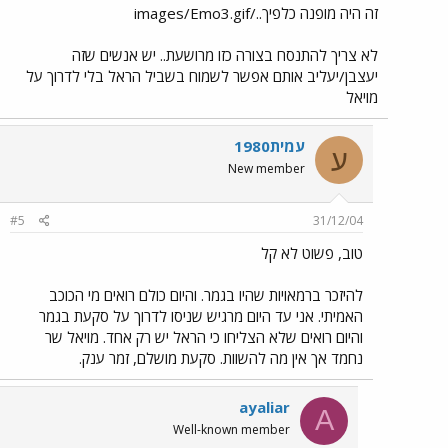
זה היה מופנה כלפיך../images/Emo3.gif
לא צריך להתנסח בצורה כזו מרושעת.. יש אנשים שזה
יעצבן/יעליב אותם אפשר לשמוח בשביל הראל בלי לדרוך על
מויאל
עמית1980
ע
New member
#5
31/12/04
טוב, פשוט לא קל
להיזכר ברמאויות שהיו בגמר. והיום כולם רואים מי הכוכב
האמיתי. אני עד היום מרגיש שניסו לדרוך על סקעת בגמר
והיום רואים שלא הצליחו כי הראל יש רק אחד. מויאל שר
נחמד אך אין מה להשוות. סקעת מושלם, זמר ענק.
ayaliar
A
Well-known member