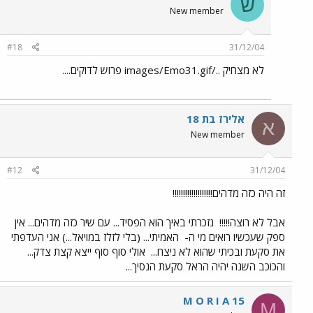
ש
New member
#18
31/12/04
לא מצחיק ../images/Emo31.gif פרוש לדוקים....
אלירז בת 18
א
New member
#12
31/12/04
זה היה כזה מדהים!!!!!!!!!!!!!!!!!!!
אבל לא רוצה!!!!!
נזכרתי באיך הוא הפסיד... עם שיר כזה מדהים... אין
ספק שעכשיו רואים מי ה-
האמיתי... (בלי לזלז במויאל...) אני העדפתי
את סקעת ובכיתי שהוא לא ניצח...
אולי סוף סוף ייצא קצת צדק...
והכוכב השנה יהיה הראל סקעת הנסיך...
M O R I A 15
M