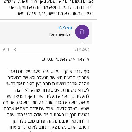
ואנחנו משתדלים לא לפגוע באף אחד תאמיני לי שיש
לי הרבה מה להגיד בנושא אבל זה לא המקום ואני
בכיתי. דמעות. לא מתביישת, לקחתי ללב מאד.
הצליל1
ה
New member
#11
31/12/04
איה את אישה אינטליגנטית..
כיף לנהל איתך דיאלוג, אבל פעם איש חכם אחד
אמר לי: הבעיה היא של הנעלב ולא של המעליב.
מה זה אומר? כשעמית כותב כאן בפורום את רחשי
ליבו ואת שמחתו, אני בטוחה שהוא לא רוצה
להעליב כי הוא לא מעליב ישירות אף מעריצה של
מויאל, הוא לא מכנה אותה בשמות. הוא טען את מה
שטען ובצדק לדעתי, אבל אם ילדה כזאת או אחרת
נפגעת מכך, זו באמת בעיה שלה. הגיע הזמן שגם
הילדות כאן תתבגרנה. זהו פורום כוכב נולד ומן
הסתם יש גם נשים צעירות וגם לא כל כך צעירות