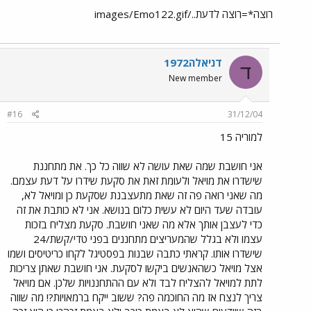
רוצה*=רוצה לדעת../images/Emo122.gif
דניאלה1972
ד
New member
#16
31/12/04
למוריה 15
אני חושבת שמה שאת עושה לא שווה כל כך. את מתחננת
שישדרו את מויאל ולעומת זאת את סקעת שידרו על דעת עצמם.
מה שאני רואה פה זה שאת מתעצבנת שסקעת כן ומויאל לא,
עובדה שעד היום לא עשית כלום בנושא. אני לא כותבת את זה
כדי לעצבן אותך אלא מה שאני חושבת. סקעת מצליח בזכות
עצמו ולא בגלל שהמעריצים מתחננים בפני טדי/קשת/24
שישדרו אותו. קראתי כתבה שבנות בפסטיגל לקחו כריטיסים ושמו
אצל מויאל כשהאנשים ביקשו לסקעת. אני חושבת שאתן צריכות
לתת למויאל להצליח לבד ולא עם ההתחננויות שלכן. אם מויאל
צריך לנצח אז מה החוכמה פה? ששוב ייקח ברמאויות?! מה שווה