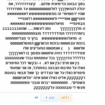
בתוך הבועה הדימיונית שלהם..
קיצרררררררר, את
יכולה להמשיךךךך לחלוםםםםםםםםםם עד מחרררררר
שהיו "רמאויות" זה ממשששששששש לאאאאאאאא
מענייןןןןןן אותייייייי ולאאאאאאאאא רלוונטייייי
מבחינתיייי
מויאלושששששששששש הואאאאא
ה-מלךךךךךךךךך
ומה לעשות...... שהטובבבבבבב
ביותררררררר תמידדדדדדד מנצחחחחחחחחחחח
ה- מויאלוששששששששש
ברוך ה' מצליחחחחחח
בזכות עצמוווווווו ובזכות הכשרוןןןןן המושלםםםםםם
שלווווווו
{
} ואנחנוווווו המעריצים שלו
תמידדדדדדד ניהיה איתווווווו ונתמוך בו לאורךךךךך
כללללל הדרךךךךך בכל עתתתתת ובכל שעההההההה
בין אם תרצי ובין אם לא..
ו- ובקשר לכל הסיפורים
האלו על התיבות הצבעה בפסטיגל, אז אני שמעתי
סיפורים כאלו על שני הצדדים
כך שאל תבואי בטענות
רקקקקקקק אלינו כאילו אתם איזה "מלאכיםםםם
משמיים"..
חחחחחחחח "ברוח טובה" פחחחחחחחח
תעשי לי טובההההה עלקקקקקקק
Last
1 of 3
הבא