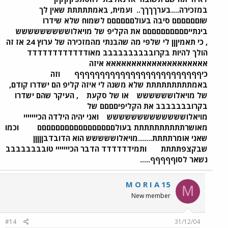
במזכירה....בערךךךך..
ועמית, באמתתתתת שאין לך
שוםםםםםם סיבה בעולםםםםםם לשמוח שלא שידרו
בינתייםםםםםםםםםם את הקליפ של מויאלוששששששששש
, כי תאמיןןן לי שלפי מה שהבנתי מהמזכירה של ערוץ 24 אז זה
הולך להיות בקרובבבבבבבבבב מאודדדדדדדדדדדד
אאאאאאאאאאאאאאאאאאאא איזה
כיףףףףףףףףףףףףףףףףףףףףףףףףף
וזה
באמתתתתתתתתת שלא משנה לי איזה קליפ הם ישדרו קודם,
של מויאלושששששש
או של סקעת
, העיקר שהם ישדרו
בקרובבבבבבב את הקליפיםםםם של
מויאלוששששששששששששש
ואני יהיה הילדה הכייייייי
מאושרתתתתתתתתתת בעולםםםםםםםםםםםםםםםםם
וכמו
שאני אומרתתתת.......מויאלוששששש הוא הדובדבןןןןן
שבקצפתתתת
ותמידדדדדד הדבר הכייייייי טובבבבבבבב
נשאר לסוףףףףף.....
M O R I A 15
M
New member
#14
31/12/04