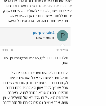
שהיו שמחות להיכנס לפורום הזה ולהגיב או להביע
את דעתן אם הוא לא היה נשלט כמעט רובו ככולו
ע"י ילדות. ושוב, לא בכדי להעליב. הצעירות כאן רק
יכולות ללמוד כאשר מתנהל כאן דו-שיח שהוא
ברמה קצת יותר גבוהה מ- כפרה ושיו וכל השאר..
purple rain2
P
New member
#30
31/12/04
מילים כדורבנות ../images/Emo45.gif אך עם
זאת,
יש בפורום לא מעט מעריצות היסטריות של
מויאל, ומה לעשות שלא כל האנשים יודעים
לקחת דברים בפרופורציה, ונכון שזו בעיה שלהם
אבל שצריך לכבד אותן ולא להגיד סתם דברים
מרגיזים- בכוונה או לא בכוונה לפגוע. באמרה
שהבעיה היא של הנעלב ולא של המעליב יש מן
אמת, אבל אנשים נכנסים לפורום על מנת לדבר