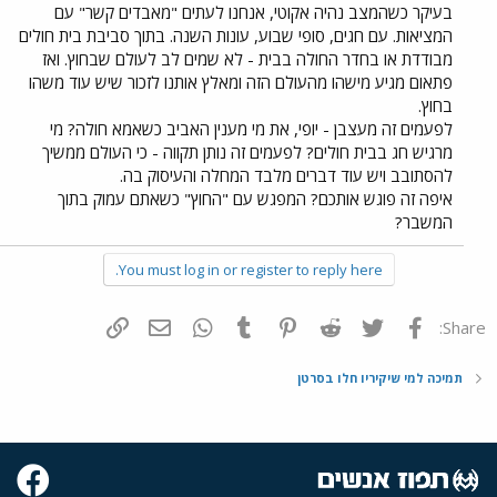
בעיקר כשהמצב נהיה אקוטי, אנחנו לעתים "מאבדים קשר" עם
המציאות. עם חגים, סופי שבוע, עונות השנה. בתוך סביבת בית חולים
מבודדת או בחדר החולה בבית - לא שמים לב לעולם שבחוץ. ואז
פתאום מגיע מישהו מהעולם הזה ומאלץ אותנו לזכור שיש עוד משהו
בחוץ.
לפעמים זה מעצבן - יופי, את מי מענין האביב כשאמא חולה? מי
מרגיש חג בבית חולים? לפעמים זה נותן תקווה - כי העולם ממשיך
להסתובב ויש עוד דברים מלבד המחלה והעיסוק בה.
איפה זה פוגש אותכם? המפגש עם "החוץ" כשאתם עמוק בתוך
המשבר?
You must log in or register to reply here.
פייסבוק
Twitter
Reddit
Pinterest
Tumblr
WhatsApp
דואר אלקטרוני
הוסף קישור
Share:
תמיכה למי שיקיריו חלו בסרטן