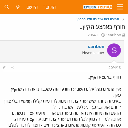
התחבר
הירשם
תמיכה למי שיקיריו חלו בסרטן
חורף באמצע הקיץ..
פ
פ
20/4/13
saribon
ו
ו
ת
ר
saribon
S
ח
ס
New member
ה
ם
נ
ב
ו
ת
#1
20/4/13
ש
א
א
ר
חורף באמצע הקיץ..
י
ך
איך פתאום נפל עלינו השבוע החורפי הזה כשכבר נראה היה שהקיץ
כאן...
בעיני זה נחמד שיש עוד קצת הזדמנות לחורפיות קלילה (ואפילו בלי צורך
לחמם את הבית..) רגע לפני השרב הגדול.
הגשם הזה מרווה את האדמה בעוד מים אחרי תקופת עצירת גשמים
ארוכה למדי וזה נותן לכל הפרחים עוד קצת חיים, עוד קצת פריחה.
ככה זה - הפתעות קטנות פתאום באמצע החיים - רוצה להזכיר לכולם