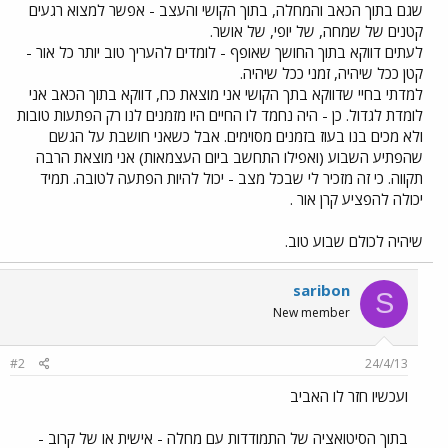
שגם בתוך הכאב והמחלה, בתוך הקושי והעצב - אפשר למצוא רגעים
קטנים של שמחה, של יופי, של אושר.
לעתים דווקא בתוך החושך שאופף - לומדים להעריך טוב יותר כל אור -
קטן ככל שיהיה, זמני ככל שיהיה.
למדתי בחיי שדווקא בתך הקושי אני מוצאת כח, דווקא בתוך הכאב אני
לומדת לגדול. כן - היה נחמד לו החיים היו מזמנים לנו רק הפתעות טובות
ולא מכים בנו בעוז בזמנים מסוימים. אבל כשאני חושבת על הגשם
שהפתיע השבוע (ואפילו התחשב ביום העצמאות) אני מוצאת הרבה
תקווה. כי זה מזכיר לי שבכל מצב - יכול להיות הפתעה לטובה. תמיד
יכולה להפציע קרן אור .
שיהיה לכולם שבוע טוב.
saribon
S
New member
#2
24/4/13
ועכשיו חזר לו האביב
בתוך הסיטואציה של התמודדות עם מחלה - אישית או של קרוב -