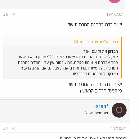
#6
13/10/02
יש הורדה בתחנה המרכזית של
נכתב ע"י תמיד בדרכים:
תבדוק את זה עם ´אגד´
ידוע לי שתחנת ההורדה הראשונה של קו 921 מכיוון ת"א היא או
כפר-אברהם או צומת סגולה. מה שבטוח-אין עדיין הורדה בתחנה
המרכזית של פ"ת. תברר זאת ב´אגד´, אבל גם אם הנהג צדק, אין
הצדקה להתנהגותו הברברית.
יש הורדה בתחנה המרכזית של
פ"ת(על הרחוב הראשי)
oren*
O
New member
#5
11/10/02
באמת קטע לא נעים, מה לגבי רכישת