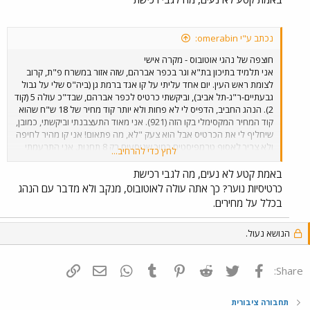
נכתב ע"י omerabin:
חוצפה של נהגי אוטובוס - מקרה אישי
אני תלמיד בתיכון בת"א וגר בכפר אברהם, שזה אזור במשרח פ"ת, קרוב
לצומת ראש העין. יום אחד עליתי על קו אגד ברמת גן (ביה"ס שלי על גבול
גבעתיים-ר"ג-תל אביב), וביקשתי כרטיס לכפר אברהם, שבד"כ עולה 5 (קוד
2). הנהג החביב, הדפיס לי לא פחות ולא יותר קוד מחיר של 18 ש"ח שהוא
קוד המחיר המקסימלי בקו הזה (921). אני מאוד התעצבנתי וביקשתי, כמובן,
שיחליף לי את הכרטיס אבל הוא צעק "לא, מה פתאום! אני קו מהיר לחיפה
ולא צריך לאסוף טרמפיסטים כמוך שנוסעים רק 8 תחנות. אני התרעמתי
לחץ כדי להרחיב...
ואמרתי לו שלא סתם קבעו לו תחנת עצירה בכפר אברהם ושהוא אחד
משני הקווים היחידים שמגיע לאזור (הוא וקו 641 המאסף לנתניה שמגיע
באמת קטע לא נעים, מה לגבי רכישת
אחת ל30 דקות). הוא התחיל לצרוח כמו מטורף, וצעק עלי לרדת
כרטיסיות נוער? כך אתה עולה לאוטובוס, מנקב ולא מדבר עם הנהג
מהאוטובוס, עד שהתחלתי לרשום בטלפון הסלולרי שלי את מספר
בכלל על מחירים.
האוטובוס והנהג והוא נכנע, ונתן לי כרטיס בקוד הנכון. מה דעתכם?
הנושא נעול.
פייסבוק
Twitter
Reddit
Pinterest
Tumblr
WhatsApp
דואר אלקטרוני
הוסף קישור
Share:
תחבורה ציבורית