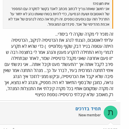
איזו חוצפה!
אני חושב שאתה צריך לכתוב מכתב לאגד בקשר למקרה עם המספר
של האוטובוס ושעת הנסיעה, כדי להיות בטוח שאותו נהג לא יחזור על
התרגיל הזה עם נוסעים נוספים. זה רק מראה כמה לנהגים של אגד לא
אכפת מהדימוי של אגד. סינדרום המונופול.
זה מזכיר לי מקרה שקרה לי ביסודי...
עליתי לאוטובוס, הצגתי לנהג את הכרטיסיה לניקוב, הכרטיסיה
הייתה עטופה בנייר דבק שקוף (סלוטייפ
) כדי שהיא לא תקרע
לגמרי (היא התחילה להקרע מעט) והנהג אמר לי בחוצפה רבה ש
"זו פעם אחרונה שאני מקבל כרטיסייה שכזו", לאחר שבתחילה
סירב לקבל אותה אך "התעשת" מעט וקיבל אותה... אני ניגשתי עם
אימי לתחנה המרכזית בעיר, לברר על כך... מנהל התחנה אמר שאין
סיבה שלא יקבל את הכרטיסייה, וביקש ממני להזכר איך הנהג
נראה, כמובן שלבסוף התיאור לא היה מספיק, והנהג לא נמצא, אך
זה מקרה שמקומם אותי! בכל מקרה קיבלתי את התנצלות המנהל,
רק מאוכזב שלא קיבלתי כרטיסייה נוספת כפיצויי
תמיד בדרכים
ת
New member