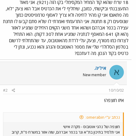
18 ש"ח שהוא קוד המחיר המקסימלי בקו הזה (921). אני מאוד
התעצבנתי וביקשתי, כמובן, שיחליף לי את הכרטיס אבל הוא צעק "לא,
מה פתאום! אני קו מהיר לחיפה ולא צריך לאסוף טרמפיסטים כמוך
שנוסעים רק 8 תחנות. אני התרעמתי ואמרתי לו שלא סתם קבעו לו תחנת
עצירה בכפר אברהם ושהוא אחד משני הקווים היחידים שמגיע לאזור
(הוא וקו 641 המאסף לנתניה שמגיע אחת ל30 דקות). הוא התחיל
לצרוח כמו מטורף, וצעק עלי לרדת מהאוטובוס, עד שהתחלתי לרשום
בטלפון הסלולרי שלי את מספר האוטובוס והנהג והוא נכנע, ונתן לי
כרטיס בקוד הנכון. מה דעתכם?
איליה.
א
New member
#2
10/10/02
איזו חוצפה!
נכתב ע"י omerabin:
חוצפה של נהגי אוטובוס - מקרה אישי
אני תלמיד בתיכון בת"א וגר בכפר אברהם, שזה אזור במשרח פ"ת, קרוב