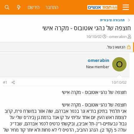
התחבר
הירשם
תחבורה ציבורית
חוצפה של נהגי אוטובוס - מקרה אישי
פ
פ
10/10/02
omerabin
ו
ו
ת
הנושא נעול.
ר
ח
ס
ה
ם
omerabin
O
נ
ב
New member
ו
ת
ש
א
א
ר
#1
10/10/02
י
ך
חוצפה של נהגי אוטובוס - מקרה אישי
חוצפה של נהגי אוטובוס - מקרה אישי
אני תלמיד בתיכון בת"א וגר בכפר אברהם, שזה אזור במשרח פ"ת, קרוב
לצומת ראש העין. יום אחד עליתי על קו אגד ברמת גן (ביה"ס שלי על
גבול גבעתיים-ר"ג-תל אביב), וביקשתי כרטיס לכפר אברהם, שבד"כ
עולה 5 (קוד 2). הנהג החביב, הדפיס לי לא פחות ולא יותר קוד מחיר של