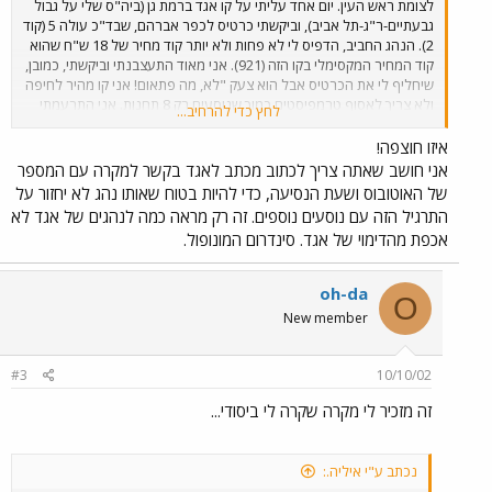
לצומת ראש העין. יום אחד עליתי על קו אגד ברמת גן (ביה"ס שלי על גבול
גבעתיים-ר"ג-תל אביב), וביקשתי כרטיס לכפר אברהם, שבד"כ עולה 5 (קוד
2). הנהג החביב, הדפיס לי לא פחות ולא יותר קוד מחיר של 18 ש"ח שהוא
קוד המחיר המקסימלי בקו הזה (921). אני מאוד התעצבנתי וביקשתי, כמובן,
שיחליף לי את הכרטיס אבל הוא צעק "לא, מה פתאום! אני קו מהיר לחיפה
ולא צריך לאסוף טרמפיסטים כמוך שנוסעים רק 8 תחנות. אני התרעמתי
לחץ כדי להרחיב...
ואמרתי לו שלא סתם קבעו לו תחנת עצירה בכפר אברהם ושהוא אחד
משני הקווים היחידים שמגיע לאזור (הוא וקו 641 המאסף לנתניה שמגיע
איזו חוצפה!
אחת ל30 דקות). הוא התחיל לצרוח כמו מטורף, וצעק עלי לרדת
אני חושב שאתה צריך לכתוב מכתב לאגד בקשר למקרה עם המספר
מהאוטובוס, עד שהתחלתי לרשום בטלפון הסלולרי שלי את מספר
של האוטובוס ושעת הנסיעה, כדי להיות בטוח שאותו נהג לא יחזור על
האוטובוס והנהג והוא נכנע, ונתן לי כרטיס בקוד הנכון. מה דעתכם?
התרגיל הזה עם נוסעים נוספים. זה רק מראה כמה לנהגים של אגד לא
אכפת מהדימוי של אגד. סינדרום המונופול.
oh-da
O
New member
#3
10/10/02
זה מזכיר לי מקרה שקרה לי ביסודי...
נכתב ע"י איליה.: