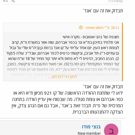
#4
11/10/02
תבדוק את זה עם ´אגד´
נכתב ע"י omerabin:
חוצפה של נהגי אוטובוס - מקרה אישי
אני תלמיד בתיכון בת"א וגר בכפר אברהם, שזה אזור במשרח פ"ת, קרוב
לצומת ראש העין. יום אחד עליתי על קו אגד ברמת גן (ביה"ס שלי על גבול
גבעתיים-ר"ג-תל אביב), וביקשתי כרטיס לכפר אברהם, שבד"כ עולה 5 (קוד
2). הנהג החביב, הדפיס לי לא פחות ולא יותר קוד מחיר של 18 ש"ח שהוא
קוד המחיר המקסימלי בקו הזה (921). אני מאוד התעצבנתי וביקשתי, כמובן,
שיחליף לי את הכרטיס אבל הוא צעק "לא, מה פתאום! אני קו מהיר לחיפה
ולא צריך לאסוף טרמפיסטים כמוך שנוסעים רק 8 תחנות. אני התרעמתי
לחץ כדי להרחיב...
ואמרתי לו שלא סתם קבעו לו תחנת עצירה בכפר אברהם ושהוא אחד
משני הקווים היחידים שמגיע לאזור (הוא וקו 641 המאסף לנתניה שמגיע
תבדוק את זה עם ´אגד´
אחת ל30 דקות). הוא התחיל לצרוח כמו מטורף, וצעק עלי לרדת
ידוע לי שתחנת ההורדה הראשונה של קו 921 מכיוון ת"א היא או
מהאוטובוס, עד שהתחלתי לרשום בטלפון הסלולרי שלי את מספר
כפר-אברהם או צומת סגולה. מה שבטוח-אין עדיין הורדה בתחנה
האוטובוס והנהג והוא נכנע, ונתן לי כרטיס בקוד הנכון. מה דעתכם?
המרכזית של פ"ת. תברר זאת ב´אגד´, אבל גם אם הנהג צדק, אין
הצדקה להתנהגותו הברברית.
בנצי מודו
ב
New member