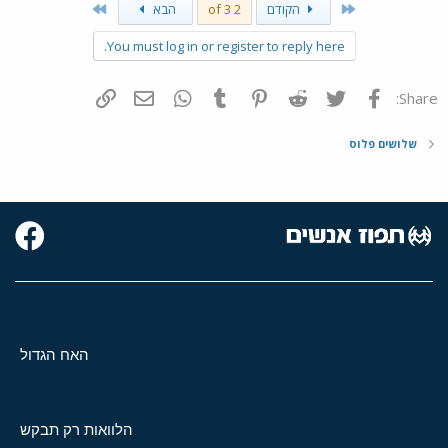
Last
First
הקודם
2 of 3
הבא
You must log in or register to reply here.
פייסבוק
Twitter
Reddit
Pinterest
Tumblr
WhatsApp
דואר אלקטרוני
הוסף קישור
Share:
שלושים פלוס
האח הגדול
הלוואות רק תבקש