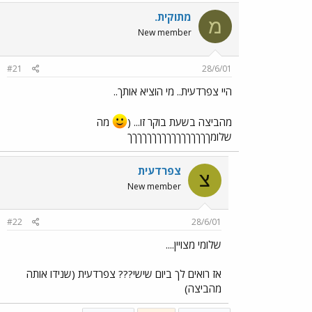
מתוקית.
מ
New member
#21
28/6/01
היי צפרדעית.. מי הוציא אותך..
מהביצה בשעת בוקר זו... (
מה
שלומךךךךךךךךךךךךךךךךך
צפרדעית
צ
New member
#22
28/6/01
שלומי מצויין....
אז רואים לך ביום שישי??? צפרדעית (שנידו אותה
מהביצה)