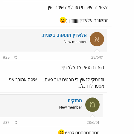
השאלה היא...מי מתיילמה איפה ואיך
התשובה אלאדיןןןןןןןןןןןןןן (
אלאדין מתאהב בשנית..
א
New member
#28
28/6/01
הוא דה פאק איז אלאדין?
ותפסיקי לנעוץ בי מבטים שוב פעם.........איפה אהובך אני
אספר לו הכל......
מתוקית.
מ
New member
#37
28/6/01
חחחחחחחחח קרוע(