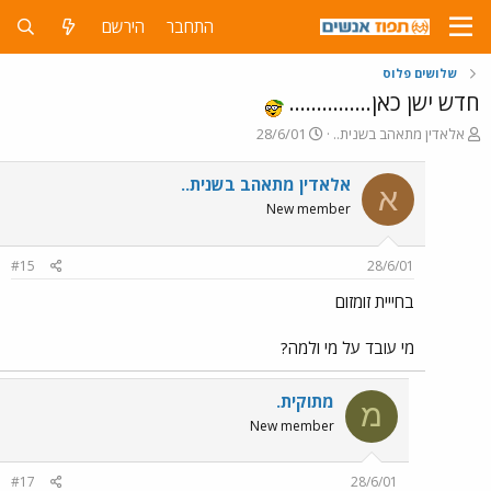
התחבר
הירשם
שלושים פלוס
חדש ישן כאן...............
פ
פ
אלאדין מתאהב בשנית..
28/6/01
ו
ו
ת
ר
אלאדין מתאהב בשנית..
א
ח
ס
New member
ה
ם
נ
ב
ו
ת
#15
28/6/01
ש
א
א
ר
בחייית זומזום
י
ך
מי עובד על מי ולמה?
מתוקית.
מ
New member
#17
28/6/01