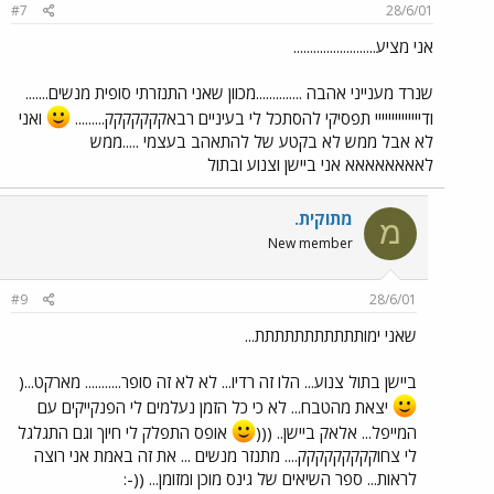
#7
28/6/01
אני מציע.........................
שנרד מענייני אהבה ..............מכוון שאני התנזרתי סופית מנשים.......
ודיייייייייייייי תפסיקי להסתכל לי בעיניים רבאקקקקקקק.........
ואני
לא אבל ממש לא בקטע של להתאהב בעצמי .....ממש
לאאאאאאאא אני ביישן וצנוע ובתול
מתוקית.
מ
New member
#9
28/6/01
שאני ימותתתתתתתתתתת...
ביישן בתול צנוע... הלו זה רדיו... לא לא זה סופר........... מארקט...(
יצאת מהטבח... לא כי כל הזמן נעלמים לי הפנקייקים עם
המייפל... אלאק ביישן.. (((
אופס התפלק לי חיוך וגם התגלגל
לי צחוקקקקקקקקק.... מתנזר מנשים ... את זה באמת אני רוצה
לראות... ספר השיאים של גינס מוכן ומזומן... ((-: