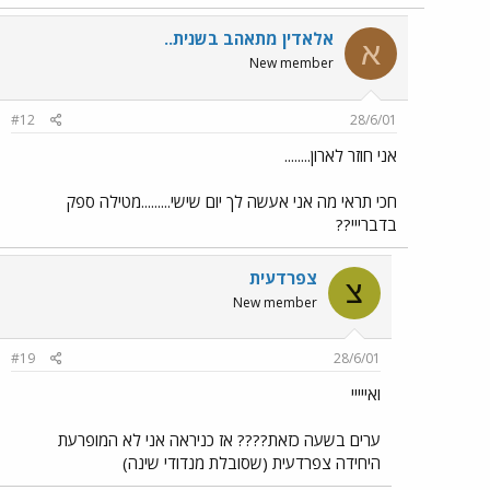
אלאדין מתאהב בשנית..
א
New member
#12
28/6/01
אני חוזר לארון........
חכי תראי מה אני אעשה לך יום שישי.........מטילה ספק
בדברייי??
צפרדעית
צ
New member
#19
28/6/01
ואייייי
ערים בשעה כזאת???? אז כניראה אני לא המופרעת
היחידה צפרדעית (שסובלת מנדודי שינה)