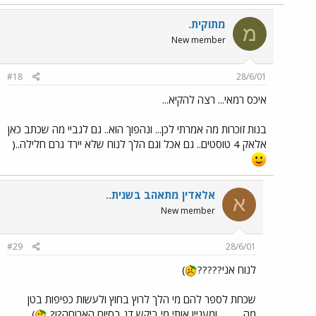
מתוקית.
מ
New member
#18
28/6/01
איכס רמאי... רצה להקיא...
בנות זוכרות מה אמרתי לכן... ונהפוך הוא.. גם לגביי מה שכתב כאן
אלאק 4 טוסטים.. גם אכל וגם הלך לנוח שלא יירד גרם חלילה..(
אלאדין מתאהב בשנית..
א
New member
#29
28/6/01
לנוח אני?????
)
שכחת לספר להם מי הלך לרוץ בחוץ ולעשות כפיפות בטן
מה........... ומעניין אותי מי ביקש דג בסיום הארוחה?!?
)