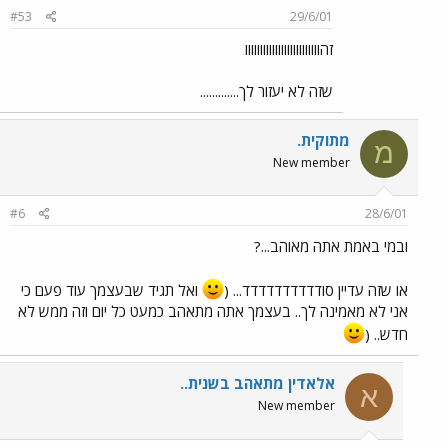
#53
29/6/01
זהווווווווווווווווווווווווו
שזה לא יעזור לך.............
מתוקית.
מ
New member
#6
28/6/01
ובמי באמת אתה מאוהב...?
או שזה עדיין סודדדדדדדדדד... (
ואל תגיד שבעצמך עוד פעם כי
אני לא מאמינה לך.. בעצמך אתה מתאהב כמעט כל יום וזה ממש לא
חדש.. (
אלאדין מתאהב בשנית..
א
New member