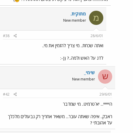
מתוקית.
מ
New member
#38
28/6/01
ואתה שכחת.. מי צריך להזמין את מי..
לדג על האש ולמה..? ((-:
שימי_
ש
New member
#42
29/6/01
הייייייי... יא`טרמיט.. מי שמדבר
ראבק.. איפה שאתה עובר... משאיר אחריך רק גבעולים מלכלך
על אהובתי ?