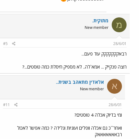
מתוקית.
מ
New member
#5
28/6/01
רבאקקקקקקק עוד פעם...
רוצה פנקייק ... אמא`לה.. לא מספיק חיסלת כמה טוסטים...?
אלאדין מתאהב בשנית..
א
New member
#11
28/6/01
ומי בדיוק אכלה 4 טוסטים?
ואחר``כ גם אכלה וופלים ועוגיות וגלידה ? כמה אפשר לאכול
רבאאאאאאאק