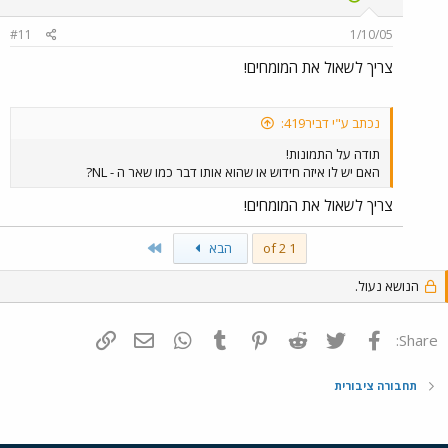
#11
1/10/05
צריך לשאול את המומחים!
נכתב ע"י דביר419:
תודה על התמונות!
האם יש לו איזה חידוש או שהוא אותו דבר כמו שאר ה - NL?
צריך לשאול את המומחים!
Last
1 of 2
הבא
הנושא נעול.
פייסבוק
Twitter
Reddit
Pinterest
Tumblr
WhatsApp
דואר אלקטרוני
הוסף קישור
Share:
תחבורה ציבורית