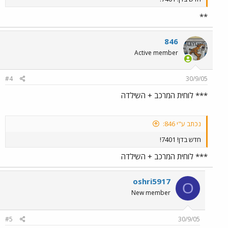
**
846
Active member
#4
30/9/05
*** לוחית המרכב + השילדה
נכתב ע"י 846:
חדש בדן! 7401!
*** לוחית המרכב + השילדה
oshri5917
O
New member
#5
30/9/05