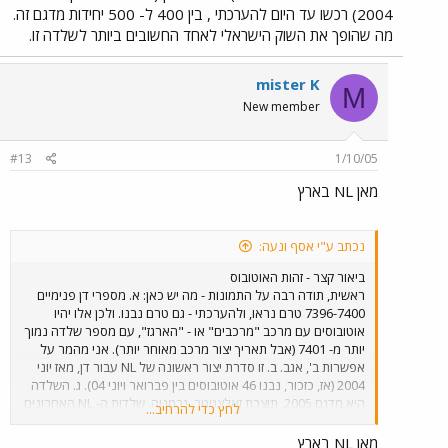
2004) רכשו עד היום להערכתי , בין 400 ל- 500 יחידות מדגם זה.
מה שהופך את השוק הישראלי לאחד החשובים ביותר לשלדה זו.
mister K
M
New member
#13
1/10/05
מאן NL בארץ
נכתב ע"י אסף ונעה:
ביאור קצר - זהות האוטובוס
ראשית, תודה רבה על התמונות - מה יש כאן: א. מספרי דן פנימיים
7396-7400 טרם נראו, ולהערכתי - גם טרם נבנו. ולכן אלו יהיו
אוטובוסים עם מרכב "מרכבים" או - "הארגז", עם מספר שלדה נמוך
יותר מ- 7401 (אבל תאריך יצור מרכב מאוחר יותר). אני מהמר על
אפשרות ב', אגב. ב. זו סדרת יצור ראשונה של NL עבור דן, מאז יוני
2004 (אז, כזכור, נבנו 46 אוטובוסים בין פברואר ויוני 04). ג. השלדה
היא מדגם 2005, תוצרת זאלצגיטר, גרמניה. שלדות ה- NL האחרונים
לחץ כדי להרחיב...
בדן (ראו סעיף ב') יוצרו במפעל אחר. ד. זוהי שלדת מ.א.ן מדגם NL.3F
(יעני - NL, דור 3, שלדה) מס' 1656 (הקטע הזה מעט מטושטש
מאן NL בארץ