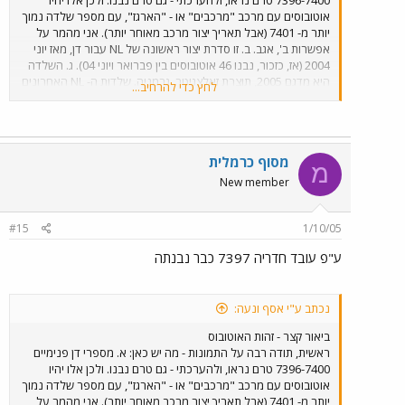
7396-7400 טרם נראו, ולהערכתי - גם טרם נבנו. ולכן אלו יהיו
אוטובוסים עם מרכב "מרכבים" או - "הארגז", עם מספר שלדה נמוך
יותר מ- 7401 (אבל תאריך יצור מרכב מאוחר יותר). אני מהמר על
אפשרות ב', אגב. ב. זו סדרת יצור ראשונה של NL עבור דן, מאז יוני
2004 (אז, כזכור, נבנו 46 אוטובוסים בין פברואר ויוני 04). ג. השלדה
היא מדגם 2005, תוצרת זאלצגיטר, גרמניה. שלדות ה- NL האחרונים
לחץ כדי להרחיב...
בדן (ראו סעיף ב') יוצרו במפעל אחר. ד. זוהי שלדת מ.א.ן מדגם NL.3F
(יעני - NL, דור 3, שלדה) מס' 1656 (הקטע הזה מעט מטושטש
בתמונה). אגד וגם דן (האחרונים - רק מתחילת 2004) רכשו עד היום
להערכתי , בין 400 ל- 500 יחידות מדגם זה. מה שהופך את השוק
מסוף כרמלית
הישראלי לאחד החשובים ביותר לשלדה זו.
מ
New member
#15
1/10/05
ע"פ עובד חדריה 7397 כבר נבנתה
נכתב ע"י אסף ונעה:
ביאור קצר - זהות האוטובוס
ראשית, תודה רבה על התמונות - מה יש כאן: א. מספרי דן פנימיים
7396-7400 טרם נראו, ולהערכתי - גם טרם נבנו. ולכן אלו יהיו
אוטובוסים עם מרכב "מרכבים" או - "הארגז", עם מספר שלדה נמוך
יותר מ- 7401 (אבל תאריך יצור מרכב מאוחר יותר). אני מהמר על