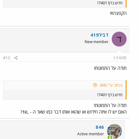
חדש בדן! 7401!
הקפצה!!!
דביר419
ד
New member
#10
1/10/05
תודה על התמונות!
נכתב ע"י 846:
חדש בדן! 7401!
תודה על התמונות!
האם יש לו איזה חידוש או שהוא אותו דבר כמו שאר ה - NL?
846
Active member