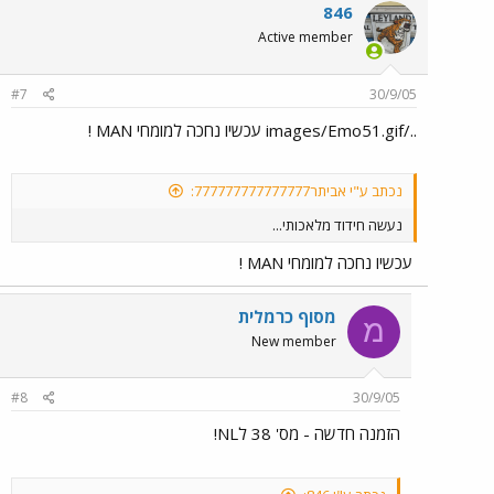
846
Active member
#7
30/9/05
../images/Emo51.gif עכשיו נחכה למומחי MAN !
נכתב ע"י אביתר777777777777777:
נעשה חידוד מלאכותי...
עכשיו נחכה למומחי MAN !
מסוף כרמלית
מ
New member
#8
30/9/05
הזמנה חדשה - מס' 38 לNL!