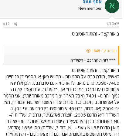
אסף ונעה
א
New member
#12
1/10/05
ביאור קצר - זהות האוטובוס
נכתב ע"י 846:
*** לוחית המרכב + השילדה
ביאור קצר - זהות האוטובוס
ראשית, תודה רבה על התמונות - מה יש כאן: א. מספרי דן פנימיים
7396-7400 טרם נראו, ולהערכתי - גם טרם נבנו. ולכן אלו יהיו
אוטובוסים עם מרכב "מרכבים" או - "הארגז", עם מספר שלדה
נמוך יותר מ- 7401 (אבל תאריך יצור מרכב מאוחר יותר). אני מהמר
על אפשרות ב', אגב. ב. זו סדרת יצור ראשונה של NL עבור דן, מאז
יוני 2004 (אז, כזכור, נבנו 46 אוטובוסים בין פברואר ויוני 04). ג.
השלדה היא מדגם 2005, תוצרת זאלצגיטר, גרמניה. שלדות ה-
NL האחרונים בדן (ראו סעיף ב') יוצרו במפעל אחר. ד. זוהי שלדת
מ.א.ן מדגם NL.3F (יעני - NL, דור 3, שלדה) מס' 1656 (הקטע
הזה מעט מטושטש בתמונה). אגד וגם דן (האחרונים - רק מתחילת