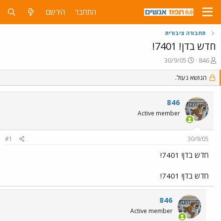
התחבר
הירשם
תחבורה ציבורית
חדש בדן! 7401!
פ
פ
30/9/05
846
ו
ו
ת
ר
הנושא נעול.
ח
ס
ה
ם
846
נ
ב
ו
ת
Active member
ש
א
א
ר
#1
30/9/05
י
ך
חדש בדן! 7401!
חדש בדן! 7401!
846
Active member