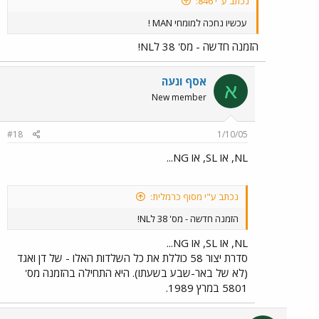
נכתב ע"י 846:
עכשיו נחכה למומחי MAN !
הזמנה חדשה - מס' 38 לNL!
אסף ונעה
א
New member
#18
1/10/05
NL, או SL, או NG...
נכתב ע"י מסוף כרמלית:
הזמנה חדשה - מס' 38 לNL!
NL, או SL, או NG...
סדרת יצור 58 כוללת את כל השלדות האלו - של דן ואגד
(לא של באר-שבע בשעתו). היא התחילה בהזמנה מס'
5801 במרץ 1989.