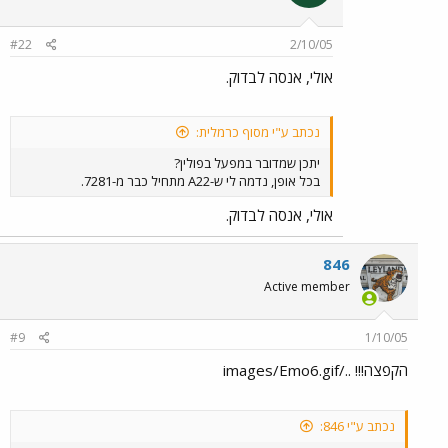
#22
2/10/05
אולי, אנסה לבדוק.
נכתב ע"י מסוף כרמלית:
יתכן שמדובר במפעל בפולין?
בכל אופן, נדמה לי ש-A22 מתחיל כבר מ-7281.
אולי, אנסה לבדוק.
846
Active member
#9
1/10/05
הקפצה!!! ../images/Emo6.gif
נכתב ע"י 846: