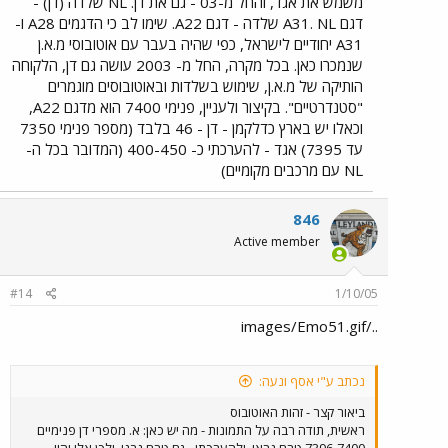
משמש את אגד, והחל מ-03 - גם את דן. NL שלדה (דן) -
דגם A31. NL שלדה - דגם A22. שימו לב כי הדגמים A28 ו-
A31 יחודיים לישראל, כפי שהיה בעבר עם אוטובוסי מ.א.ן
שנמכרו כאן. בכל מקרה, החל מ- 2003 עושה גם דן, הלקוחה
הותיקה של מ.א.ן, שימוש בשלדות ובאוטובוסים מוגמרים
"סטנדרטיים". בקיצור ולעניין, פנימי 7400 הוא מדגם A22,
וכאלו יש בארץ כדלקמן - דן - 46 בלבד (מספר פנימי 7350
עד 7395) אגד - להערכתי כ- 400-450 (המדובר בכל ה-
NL עם מרכבים מקומיים)
846
Active member
#14
1/10/05
../images/Emo51.gif
נכתב ע"י אסף ונעה:
ביאור קצר - זהות האוטובוס
ראשית, תודה רבה על התמונות - מה יש כאן: א. מספרי דן פנימיים