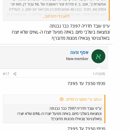
אפשרות ב', אגב. ב. זו סדרת יצור ראשונה של NL עבור דן, מאז יוני
2004 (אז, כזכור, נבנו 46 אוטובוסים בין פברואר ויוני 04). ג. השלדה
היא מדגם 2005, תוצרת זאלצגיטר, גרמניה. שלדות ה- NL האחרונים
לחץ כדי להרחיב...
בדן (ראו סעיף ב') יוצרו במפעל אחר. ד. זוהי שלדת מ.א.ן מדגם NL.3F
(יעני - NL, דור 3, שלדה) מס' 1656 (הקטע הזה מעט מטושטש
ע"פ עובד חדריה 7397 כבר נבנתה
בתמונה). אגד וגם דן (האחרונים - רק מתחילת 2004) רכשו עד היום
ונמצאת בשלבי סיום. באיזה מפעל יוצרו ה-NLים שלא יוצרו
להערכתי , בין 400 ל- 500 יחידות מדגם זה. מה שהופך את השוק
בזאלצגיטר (ובאילו מכונות מדובר)?
הישראלי לאחד החשובים ביותר לשלדה זו.
אסף ונעה
א
New member
#17
1/10/05
פנימי 7350 עד 7395
נכתב ע"י מסוף כרמלית:
ע"פ עובד חדריה 7397 כבר נבנתה
ונמצאת בשלבי סיום. באיזה מפעל יוצרו ה-NLים שלא יוצרו
בזאלצגיטר (ובאילו מכונות מדובר)?
פנימי 7350 עד 7395