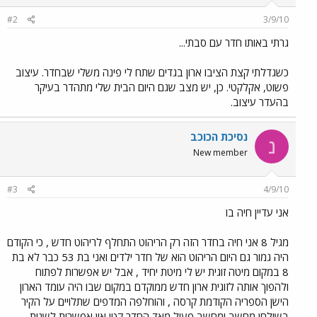
#2
3/9/10
גרתי באותו חדר עם סבתי...
כשגדלתי קצת הציבו ארון בגדים שתח לי פינה משלי שבחדר. עיצוב
פשוט, אקלקטי. כן, יש מצב שגם היום הבית שלי מתהדר בעיקר
בהעדר עיצוב.
נסיכת הכוכב
נ
New member
#3
4/9/10
אני עדיין חיה בו
מגיל 8 אני חיה בחדר הזה רק הריהוט התחלף לריהוט חדש , כי הקודם
היה גמור גם היום הריהוט הוא של חדר ילדים ואני בת 53 כבר לא בת
8 במקום מיטה זוגית יש לי מיטת יחיד , אבל יש אפשרות לפתוח
ולהפוך אותה לזוגית ארון חדש ממוקדם במקום שבו היה עומד הארון
הישן הספריה הקודמת קרסה , והוחלפה המדפים שתלויים על הקיר
בשולחן מחשב ומחשב פעיל מאד החדר קטן אין אפשרות לשנות