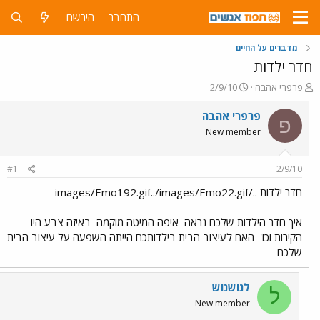
התחבר
הירשם
מדברים על החיים
חדר ילדות
פ
פ
פרפרי אהבה
2/9/10
ו
ו
ת
ר
פרפרי אהבה
פ
ח
ס
New member
ה
ם
נ
ב
ו
ת
#1
2/9/10
ש
א
א
ר
חדר ילדות ../images/Emo192.gif../images/Emo22.gif
י
ך
איך חדר הילדות שלכם נראה
איפה המיטה מוקמה
באיזה צבע היו
הקירות וכו'
האם לעיצוב הבית בילדותכם הייתה השפעה על עיצוב הבית
שלכם
לנושנוש
ל
New member