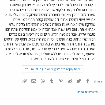
מיקום של הרהיט למשל להחליף למיטה וחצי או את כוון המיטה כי
החדר הוא מלבני , אני חלקתי אותו עם אחי שיבדל לחיים ארוכים
שעבר לגור בסלון שאחותי הועברה ממיטת התינוק למיטה שלי עד אז
אחי ישן איתי במיטה ואחותי ז"ל שהיתה קטנה ממני ב10 שנים
שחלקה איתי מיטה וישנה צמודה לגבי לא העזתי לזוז בלילה שלא
אמחץ אותה , ואם היא ישנה אצל חברה אז אמא החליפה אותה המון
כתבתי עליה, אבל למעשה חלקנו חיים ומיטה ולפעמים גם בגדים
הבית שלי מרוהט צנוע ופשוט , כי זה מה היה בכיס, אוסף של רהיטים
כמו קוביה הונגרית המשתלבים זה בזה ומרכיבים את הבית של ההורים
שאני גרה גם כיום לא רוצה להחליף חדר או בית , פה נעים לי למרות
שצפוף , וקשה לי לגור בבית ללא מעלית , עד שלא תהיה לי ברירה
לעבור בגלל פינוי ובינוי שאמור להיות לבנין שלנו
You must log in or register to reply here.
פייסבוק
Twitter
Reddit
Pinterest
Tumblr
WhatsApp
דואר אלקטרוני
הוסף קישור
Share:
מדברים על החיים