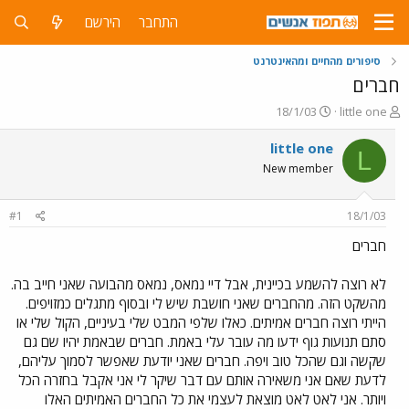
התחבר
הירשם
סיפורים מהחיים ומהאינטרנט
חברים
פ
פ
18/1/03
little one
ו
ו
ת
ר
little one
L
ח
ס
New member
ה
ם
נ
ב
ו
ת
#1
18/1/03
ש
א
א
ר
חברים
י
ך
לא רוצה להשמע בכיינית, אבל דיי נמאס, נמאס מהבועה שאני חייב בה.
מהשקט הזה. מהחברים שאני חושבת שיש לי ובסוף מתגלים כמזויפים.
הייתי רוצה חברים אמיתים. כאלו שלפי המבט שלי בעיניים, הקול שלי או
סתם תנועות גוף ידעו מה עובר עלי באמת. חברים שבאמת יהיו שם גם
שקשה וגם שהכל טוב ויפה. חברים שאני יודעת שאפשר לסמוך עליהם,
לדעת שאם אני משאירה אותם עם דבר שיקר לי אני אקבל בחזרה הכל
ויותר. אני לאט לאט מוצאת לעצמי את כל החברים האמיתים האלו