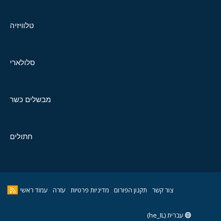
טלוויזיה
סלולארי
מבשלים כשר
חתולים
צור קשר
תקנון הפורום
מדיניות פרטיות
עזרה
עמוד ראשי
עברית (he_IL)