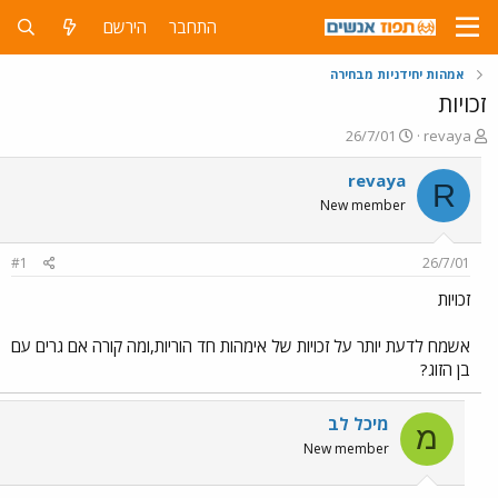
התחבר
הירשם
אמהות יחידניות מבחירה
זכויות
פ
פ
26/7/01
revaya
ו
ו
ת
ר
revaya
R
ח
ס
New member
ה
ם
נ
ב
ו
ת
#1
26/7/01
ש
א
א
ר
זכויות
י
ך
אשמח לדעת יותר על זכויות של אימהות חד הוריות,ומה קורה אם גרים עם
בן הזוג?
מיכל לב
מ
New member