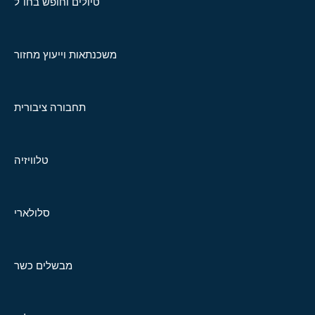
טיולים וחופש בחו"ל
משכנתאות וייעוץ מחזור
תחבורה ציבורית
טלוויזיה
סלולארי
מבשלים כשר