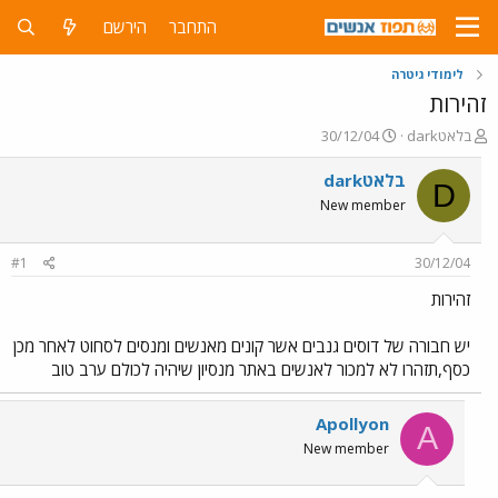
התחבר
הירשם
לימודי גיטרה
זהירות
פ
פ
darkבלאט
30/12/04
ו
ו
ת
ר
darkבלאט
D
ח
ס
New member
ה
ם
נ
ב
ו
ת
#1
30/12/04
ש
א
א
ר
זהירות
י
ך
יש חבורה של דוסים גנבים אשר קונים מאנשים ומנסים לסחוט לאחר מכן
כסף,תזהרו לא למכור לאנשים באתר מנסיון שיהיה לכולם ערב טוב
Apollyon
A
New member