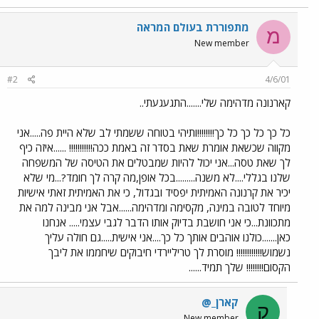
מתפוררת בעולם המראה
מ
New member
#2
4/6/01
קארנונה מדהימה שלי.......התגעגעתי..
כל כך כל כך כל כך!!!!!!!!ותיהי בטוחה ששמתי לב שלא היית פה.....אני
מקווה שכשאת אומרת שאת בסדר זה באמת ככה!!!!!!!!!!! ......איזה כיף
לך שאת טסה...אני יכול להיות שמבטלים את הטיסה של המשפחה
שלנו בגללי....לא משנה.........בכל אופן,מה קרה לך חומד?...מי שלא
יכיר את קרנונה האמיתית יפסיד ובגדול, כי את האמיתית זאתי אישיות
מיוחד לטובה במינה, מקסימה ומדהימה......אבל אני מבינה למה את
מתכוונת...כי אני חושבת בדיוק אותו הדבר לגבי עצמי..... אנחנו
כאן.......כולנו אוהבים אותך כל כך....אני אישית.....גם חולה עליך
נשמוש!!!!!!!!!!!! מוסרת לך טריליירדי חיבוקים שיחממו את ליבך
הקסום!!!!!!!! שלך תמיד......
קארן_@
ק
New member