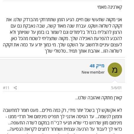
קארנינה מאמי
אני מקווה שתעשי שם חיים. הגיע הזמן שתתרחקי מהברדק שלנו. את
זקוקה לשלווה ושקט. עברת שנה מאוד קשה, שבה נאבקת גם עם
הרצון להצליח בגדול בלימודים וגם לשמור בו בזמן על שפיותך ולא
להכנע להפרעת האכילה שלך. מקווה שתצליחי לשכוח מהכל כאן.
לעצום עיניים ולחשוב על השקט שלך. מי כמוך יודע עד כמה את זקוקה
לשלווה הזו... אוהבת אותך תמיד...טלטולי שלך
מייק 48
מ
New member
#11
5/6/01
קארן מתוקה ואהובה שלנו...
לא אקשקש לך בשכל יותר מידי, רק כמה מילים... מעט חומר למחשבה
וחמצן לנשמה... עד הטיסה ארגני לך תפריט מינימום ואל תרדי ממנו -
מינימום מזון שדרוש כדי שלא תגיעי לבי``ח במקום לשדה התעופה...
כדאי לך לעבוד על הרגעה עצמית ושחרור לחצים לקראת הנסיעה...