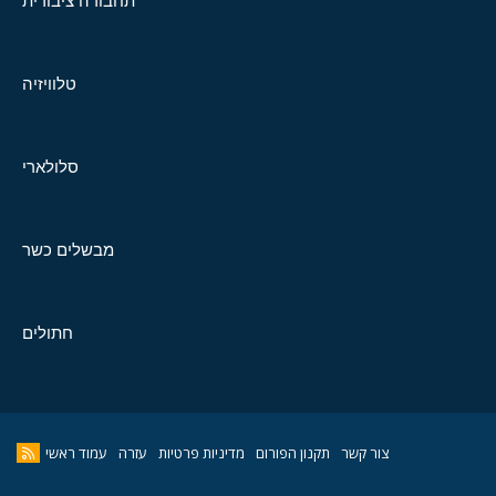
תחבורה ציבורית
טלוויזיה
סלולארי
מבשלים כשר
חתולים
צור קשר
תקנון הפורום
מדיניות פרטיות
עזרה
עמוד ראשי