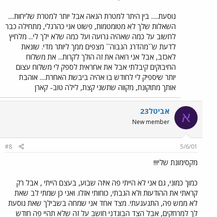
נוסעת..... בין היתר למטרת הנאה אבל יותר למטרת שליחות....
השאלות שלך לא מטומטמות, פשוט אני כהרגלי, מתחילה כבר
לחשוב על כמה שאהיה גרועה ועל כמה שלא ילך לי... מלחיץ
לדעת ש``מהדרג הגבוה`` מצפים ממך ליותר מדי. שונאת
לאכזב, אבל אני רואה את זה הולך לקרות... את משלוח
החיבוקים קיבלתי אבל את אחראית לספק לי משלוח עצום
יותר שיספיק לי לחודש בו אהיה ביבשת האחרת.... אוהבת
אותך מתוקונת, מקווה שתשני קצת, לילה טוב- קארן
אביטל23
א
New member
#8
5/6/01
מקסימונת שלי!!!
כמוך כמוני, גם אני לא הייתי פה איזה שבוע, בעצם הייתי , אבל רק
קראתי את ההודעות ולא הגבתי, כוחותי אזלו. ואני כן שמתי לב שאת
לא ממש פה, התגעגעתי. מצד אחד אני שמחה בשבילך שאת נוסעת
לך למרחקים, אבל הצד הבוגדני חושב על זה שלא תהיי פה חודש