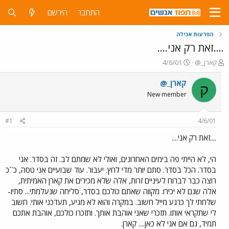
התחבר
הירשם
הפרעות אכילה
....זאת רק אני....
פ
פ
קארן_@
4/6/01
ו
ו
ת
ר
קארן_@
ק
ח
ס
New member
ה
ם
נ
ב
ו
ת
#1
4/6/01
ש
א
א
ר
....זאת רק אני....
י
ך
הי, לא הייתי פה בימים האחרונים, ואולי לא שמתם לב. זה בסדר. אני
בסדר. הכל בסדר. סתם יותר מדי לחץ. יעבור. עוד שבועיים אני טסה, כ``כ
רוצה כבר לברוח לעיניים זרות, אלה שלא מכירים את קארן האמיתית,
אלה שגם לא יכירו. מקווה שאתם כולכם בסדר, סליחה שנעלמתי... סתיו-
שלחתי לך כרגע מייל חשוב. במקרה והוא לא מגיע, תעדכני אותי. חשוב
לי שתקראי אותו. תזכרי שאני אוהבת אותך. ותזכרו כולכם, אוהבת אתכם
תמיד, גם אם אני לא כאן.... קארן.