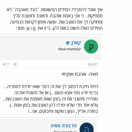
איך אוכל להסביר? המילים הפשוטות: ``הכל מאהבה`` לא
מספיקות... כי אני באמת אוהבת. ודואגת. וחושבת עליך.
ומחזיקה לך את האצבעות...עושה אימון לקראת הנסיעה.
המילים האלו פשוט באות להן...כי זו את. {} ו }{. ממני.
קארן_@
ק
New member
#17
6/6/01
מאיה- אוהבת אותך!!!!
הייתי חייבת לכתוב לך את זה לפני שאני יורדת לספריה....
(כי מי יודע מתי אצא משם....) אז אל תשכחי את זה
טופ??? ותשנני את זה בזמן שאת מאמנת את האצבעות...
(ולא יותר מדי שלא ימרדו להן האצבעות בזמן אמת...)
בחזרה אלייך, המון נשיקות וחיבוקים, אני...!
הדבורה מאיה
ה