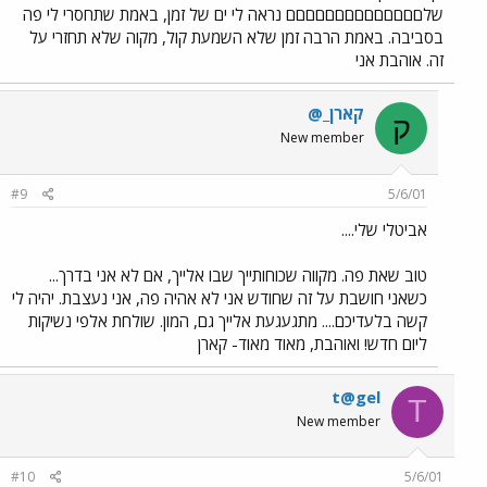
שלםםםםםםםםםםםםםם נראה לי ים של זמן, באמת שתחסרי לי פה
בסביבה. באמת הרבה זמן שלא השמעת קול, מקוה שלא תחזרי על
זה. אוהבת אני
קארן_@
ק
New member
#9
5/6/01
אביטלי שלי....
טוב שאת פה. מקווה שכוחותייך שבו אלייך, אם לא אני בדרך...
כשאני חושבת על זה שחודש אני לא אהיה פה, אני נעצבת. יהיה לי
קשה בלעדיכם.... מתגעגעת אלייך גם, המון. שולחת אלפי נשיקות
ליום חדש! ואוהבת, מאוד מאוד- קארן
t@gel
T
New member
#10
5/6/01