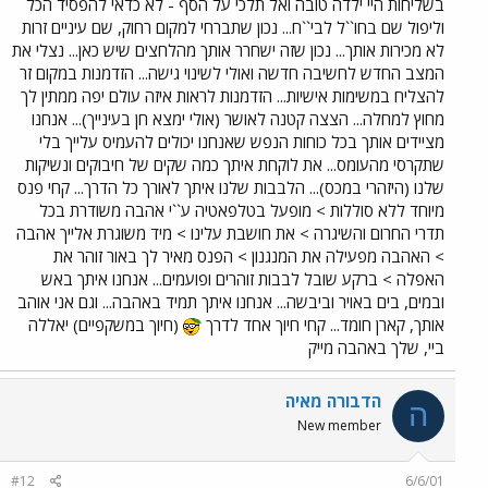
בשליחות היי ילדה טובה ואל תלכי על הסף - לא כדאי להפסיד הכל
וליפול שם בחו``ל לבי``ח... נכון שתברחי למקום רחוק, שם עיניים זרות
לא מכירות אותך... נכון שזה ישחרר אותך מהלחצים שיש כאן... נצלי את
המצב החדש לחשיבה חדשה ואולי לשינוי גישה... הזדמנות במקום זר
להצליח במשימות אישיות... הזדמנות לראות איזה עולם יפה ממתין לך
מחוץ למחלה... הצצה קטנה לאושר (אולי ימצא חן בעינייך)... אנחנו
מציידים אותך בכל כוחות הנפש שאנחנו יכולים להעמיס עלייך בלי
שתקרסי מהעומס... את לוקחת איתך כמה שקים של חיבוקים ונשיקות
שלנו (היזהרי במכס)... הלבבות שלנו איתך לאורך כל הדרך... קחי פנס
מיוחד ללא סוללות > מופעל בטלפאטיה ע``י אהבה משודרת בכל
תדרי החרום והשיגרה > את חושבת עלינו > מיד משוגרת אלייך אהבה
> האהבה מפעילה את המנגנון > הפנס מאיר לך באור זוהר את
האפלה > ברקע שובל לבבות זוהרים ופועמים... אנחנו איתך באש
ובמים, בים באויר וביבשה... אנחנו איתך תמיד באהבה... וגם אני אוהב
אותך, קארן חומד... קחי חיוך אחד לדרך
(חיוך במשקפיים) יאללה
ביי, שלך באהבה מייק
הדבורה מאיה
ה
New member
#12
6/6/01