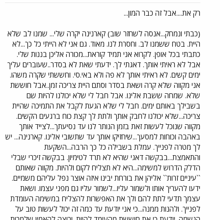
רק את....אבל זה כבר המון...
(כבתי ונמחק...אנסה לשחזר שוב) קארנינה יקרה שלי... שמנו לב שלא
היית. בטח ששמנו לב. וחסרת לנו. מאוד. גם אני לא הייתי כל כך...לא
כתבתי בכל אופן. לקרוא אני תמיד קוראת...מכורה אליכן בננות שלי.
אבל לא ראיתי אותך. דאגתי לך. ידעתי שאת לא בסדר..שעוברים עליך
ימים קשים. לא ראיתי אותך לא פה ולא באי.סי. וחששתי שקרה משהו.
אני מקווה שלא קרה ושאת בסדר וסתם היית צריכה זמן..אבל חוששת
שלא. שמחה ששבת אלינו. אבל חבל לי שלא יכולנו להיות שם
בשבילך באותם ימים. חבל לי שלא הגעת לקבל את התמיכה שהיית
צריכה...שלא יכולנו לחבק אותך ולתת לך קצת כוח ברגעים הקשים.
מקווה שנוכל לעשות זאת בזמן הנותר לנו עד נסיעתך...לצייד אותך
באהבה וכוחות למסעך...שיחזיקו אותך עד שתשובי אלינו. קארנינה... יש
לך מטרה לפנייך. עמלת בשבילה כל כך הרבה...השקעת
והתאמצת...בבקשה דאגי שהיא לא תרד לטימיון. בבקשה זיכרי שבלי
הדלק הדרוש למשימה...היא לא תצליח לקום ולהיות. מקווה שאותם
``עיניים זרות`` אליהן את בורחת יבינו איזה אוצר נפל עליהם משמיים.
ידעו להעריך אותו ולשמור עליו...לשמור עליו גם מפני עצמו. ושאת
עצמך תדעי לתת להם ולך את האפשרות להצליח במשימה העומדת
לפנייך. ולהנות ממנה...כי אני יודעת עד כמה זה יכול לעשות טוב על
הנשמה. יודעת כי את חוששת מהעומד להיות. ורוצה להאמין שלמרות