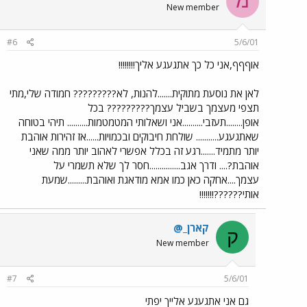
מ
New member
#6
5/6/01
אוףףף,אני כל כך אתגעגע אליך!!!!!!!!
לאן את נוסעת מתוקית.......להנות, לא????????? חמודה שלי,מתי
תצפי מעצמך בשביל עצמך????????? בכל
אופן........תעזבי..........אני ושאלותי המטמטמות.......... תיהי בטוחה
שאתגעגע........... שולחת חיבוקים ובכמויות......אז זהירות אוהבת
יותר מתמיד.......רגע זה בכלל אפשרי לאהוב יותר ממה שאני
אוהבת?.... ודרך אגב...............חסר לך שלא תשמרי על
עצמך....אחקה כאן כמו אמא מודאגת ואוהבת.........שמעת
אותי??????!!!!!!!
קארן_@
ק
New member
#7
5/6/01
גם אני אתגעגע אלייך יפתי