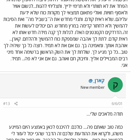
הפחד את לא תוותרי ולא תרימי ידייך. ותצליחי להנות...לנשום אוויר
ולאסוף חוויות. ואולי פתאום תמצאי לך מקורות כוח שלא ידעת
עליהם..שלא ראית קודם. ותגלי מחדש את ה``בשביל מה`` ואת הסיבות
להמשיך ולא לחתור קדימה במרץ מחודש. הם יכולים לעשות את
זה..הדרדקים הקטנטנים האלו. לגלות לך קנה מידה חדש אותו לא
ראית קודם. לתת לך אהבה שמספקת כוח להמשיך ולהלחם. קארן...
אוהבת אותך. ומאמינה בך. גם אם את לא תמיד. רוצה כל כך שיהיה לך
טוב...כל כך מגיע לך. שולחת לך את השק הראשון ברשימה אחד מיני
רבים המבויילים אליך. וחיבוק חם ואוהב. גם אם אני לא פה... תמיד.
אני.
קארן_@
ק
New member
#13
6/6/01
תודה מלאכים שלי....
כמה טוב שאתם פה.... כולכם. להיכנס לכאן באמצע היום המייגע
משהו, ולקרוא את ההודעות שלכם זה הדבר שהכי יכול לעזור לי
להמשיך את היום.... ותודה טלטולי על ההבנה, ומי כמוך יודעת כמה