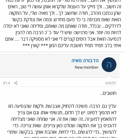
זה חשוב... ולך מייקי על העצות שלקרוא אותן עושה לי טוב, רואים
שהן נכתבו מהלב, תודה שחשוב לך... ולך מאיה שלי, על התקווה
הזאת שאת מכניסה בי כל פעם מחדש. וכמה את צודקת בקשר
לדרדקים.... ובכלל, תודה שאתם מה שאתם, וסליחה שאני לא יכולה
להיות פה יותר. אני מרגישה שיש לי עוד כ``כ הרבה מה להכין
לנסיעה הזאת אבל הימים קצרים לי ואני לא מספיקה דבר ..... אתם
איתי בלב תמיד תמיד חושבת עליכם המון *** קארן ***
הדבורה מאיה
ה
New member
#14
6/6/01
חושבים...
עליך גם. הרבה. משיכה להחזיק אצבעות. ולקוות שהנסיעה הזו
לא תהפוך לסיוט. יש לך חלום...תגשימי אותו. וגם אם צריך
להתאמץ למען זה...זה שווה את זה. אני שמחה שאני מצליחה
להכניס בך את התקווה שכולנו כאן צריכים. שאת צריכה. כדי
להמשיך...כדי להגשים...כדי לחיות. אוהבת אותך..בבקשה שימרי