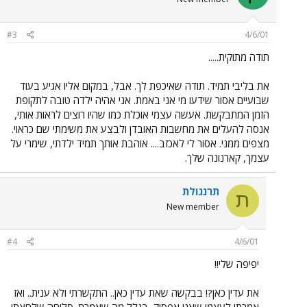
#3
4/6/01
תודה מתוקית.....
את בליבי תמיד. תודה שאיכפת לך. אבל, במקום אליו אגיע בעוד
שבועיים אסור שידעו מי אני באמת. אני אהיה ילדה טובה לתקופת
הזמן המתבקשת. אעשה עצמי אוכלת כמו שהיו רוצים לראות אותי,
אנסה להעלים את מחשבות האובדן ולבצע את משימתי שם כראוי.
מצפים ממני. אסור לי לאכזב.... אוהבת אותך תמיד ילדתי, שימרי על
עצמך, קארנונה שלך.
תרנגולת
ת
New member
#4
4/6/01
יפיפה שלי!!
את עדין כאן?! בבקשה שאת עדין כאן.. התקשרתי ולא ענית.. ואז