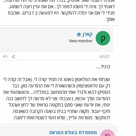
אמרתי לעצמי שאני אפסיק, בגלל מה שאמרת. סליחה שלחצתי,
דאגתי לך. והיה לי משהו לספר לך.. אם את עדין רוצה לשמוע..
תגידי לי אם אני יכולה להתקשר. היו למעשה 2 דברים.. אוהבת
אותך.
קארן_@
ק
New member
#5
4/6/01
כרגיל.....
שכחתי את הפלאפון באוטו. זה תמיד קורה לי. (אבל זה קורה לי
רק עם פלאפונים!!!) וכשהשארת לי את ההודעה כאן, כבר
הספיקו לבוא ולגרד אותי מהמחשב במכללה.... וכששמעתי את
ההודעה שלך עכשיו, נעצבתי. אני לא מרשה לך לחשוב ככה
יפתי, את יודעת שאני סתם בתקופה נוראית של לחץ ושהכל
תיכף יעבור. מקווה שתהיי בבית בשעה הקרובה כשאנסה
להתקשר. מטורפת עלייך, שלא תעזי לשכוח זאת! לימונה
מתפוררת בעולם המראה