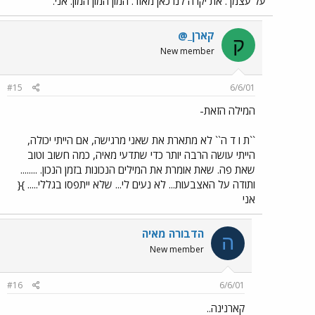
על עצמך. את יקרה לנו כאן מאוד. המון המון המון. אני.
קארן_@
ק
New member
#15
6/6/01
המילה הזאת-
``ת ו ד ה`` לא מתארת את שאני מרגישה, אם הייתי יכולה,
הייתי עושה הרבה יותר כדי שתדעי מאיה, כמה חשוב וטוב
שאת פה. שאת אומרת את המילים הנכונות בזמן הנכון. ........
ותודה על האצבעות... לא נעים לי... שלא ייתפסו בגללי..... }{
אני
הדבורה מאיה
ה
New member
#16
6/6/01
קארנינה..