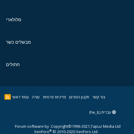
סלולארי
מבשלים כשר
חתולים
צור קשר
תקנון הפורום
מדיניות פרטיות
עזרה
עמוד ראשי
עברית (he_IL)
Forum software by
Copyright©1996-2021,Tapuz Media Ltd.
®
XenForo
© 2010-2020 XenForo Ltd.