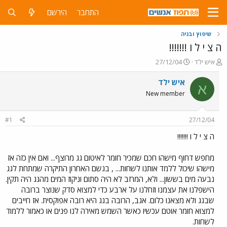
התחבר
הירשם
שיפוץ ובניה
ה צ י ל ו !!!!!!!
פ
פ
איש ילד
27/12/04
ו
ו
ת
ר
איש ילד
א
ח
ס
New member
ה
ם
נ
ב
ו
ת
#1
27/12/04
ש
א
א
ר
ה צ י ל ו !!!!!!!
י
ך
מחפש דחוף מישהו חכם שמכיר חומר לאיטום גג מרוצף... ואם אין כזה אז
מישהו שיכול ללמד אותנו לשחות... , בגשם האחרון התיקרה שמתחת לגג
נבעה מים בששון... ולא, המרזב לא היה סתום וניקוז המים מהגג היה תקין.
הישפלנו את עצמנו וזחלנו על ארבע כדי למצוא סדק שנוצר ברובה
שבגג ולא מצאנו כלום. אגב, הרובה בגג היא רובה אפוקסית. אז חייבים
למצוא חומר אוטם עכשיו כאשר השמש מאירה לנו פנים או כאמור ללמוד
לשחות.