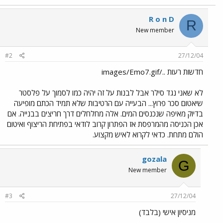
R o n D
R
New member
#2
27/12/04
חדשות רעות ../images/Emo7.gif
לא שאני נגד סילר אבל לבנות על זה יהיה כמו לסמוך על פלסטר
שיאטום סכר פרוץ... הבעייה עם הרטיבות שלא תמיד הכתם מופיעה
בדיוק מאיפה שנכנסים המים. אלה מחלחלים דרך חריצים בבנייה. אם
אכן הכניסה מהמרפסת אז הפתרון קרוב לודאי בפתיחת הריצוף ואיטום
הולם מתחת. כדאי לקרוא לאיש מקצוע.
gozala
G
New member
#3
27/12/04
מניסיון אישי (בלבד)