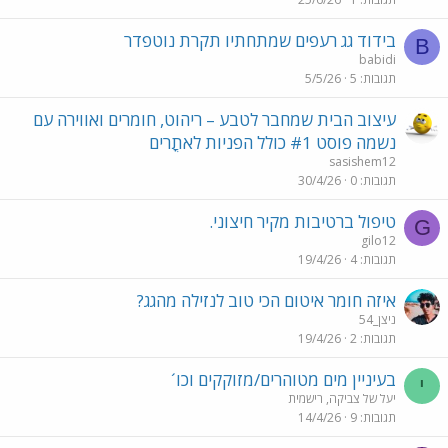
בידוד גג רעפים שמתחתיו תקרת נוטפדר
B
babidi
תגובות
5
5/5/26
עיצוב הבית שמחבר לטבע – ריהוט, חומרים ואווירה עם
נשמה פוסט #1 כולל הפניות לאתֳרים
sasishem12
תגובות
0
30/4/26
טיפול ברטיבות מקיר חיצוני.
G
gilo12
תגובות
4
19/4/26
איזה חומר איטום הכי טוב לנזילה מהגג?
ניצן_54
תגובות
2
19/4/26
בעיניין מים מטוהרים/מזוקקים וכו´
י
יעל של צביקה, רישמית
תגובות
9
14/4/26