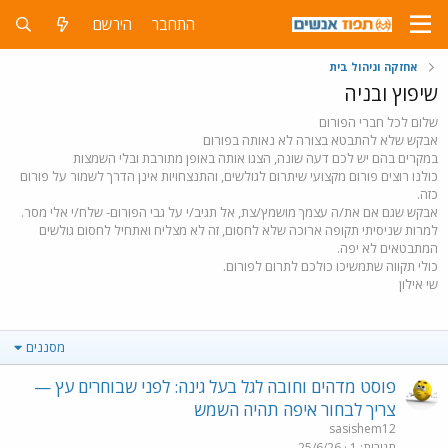
התחבר
הירשם
אחזקה וניהול בית
שיפוץ ובניה
שלום לכל חברי הפורום
אבקש שלא להתבטא בצורה לא נאותה בפורום
במקרים בהם יש לכם דעה שונה, הצגו אותה באופן מתורבת ובלי השמצות
כולנו רוצים פורום מקצועי שיתרום לגולשים, והתנצחויות אינן הדרך לשמור על פורום
כזה.
אבקש שגם אם את/ה עצמך מושמץ/צת, אל תגיב/י על גבי הפורום- שלח/י אלי מסר.
למרות שניסיתי תקופה ארוכה שלא לחסום, זה לא מצליח ואתחיל לחסום גולשים
המתבטאים לא יפה.
כולי תקווה שתמשיכו כולכם לתרום לפורום.
שי אילון
מסננים
פוסט מדהים וחובה לגל בעל גינה: לפני שבוחרים עץ —
צריך לבחור איפה תהיה השמש
sasishem12
תגובות
1
25/6/26