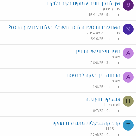
איך לתקן חורים עמוקים בקיר בלוקים
ע
עודד (לימבו)
תגובות
5
15/11/25
האם עמדות טעינה לרכב חשמלי מעלות את ערך הנכס?
צ
צבי וייס - יודע שלא יודע
תגובות
1
6/10/25
חיפוי חיצוני של הבניין
A
alm985
תגובות
3
26/8/25
הבחנה בין מעקה למרפסת
A
alm985
תגובות
1
1/8/25
צבע קיר חוץ גינה
H
huck1roll
תגובות
0
6/7/25
קרמיקה במקלית מתנתקת מהקיר
ד
דורון1115
תגובות
0
27/6/25