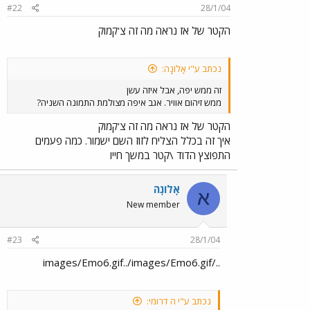
#22
28/1/04
הקטר של אז נראה מה זה צ'קמוק
נכתב ע"י אָלוֹנָה:
זה ממש יפה, אבל איזה עשן
ממש זיהום אוויר. אגב איפה מצולמת התמונה השניה?
הקטר של אז נראה מה זה צ'קמוק
איך זה בכלל הצליח לזוז השם ישמור. כמה פעמים
התפוצץ הדוד \קטר במשך חייו
אָלוֹנָה
א
New member
#23
28/1/04
../images/Emo6.gif../images/Emo6.gif
נכתב ע"י ה דרומי: