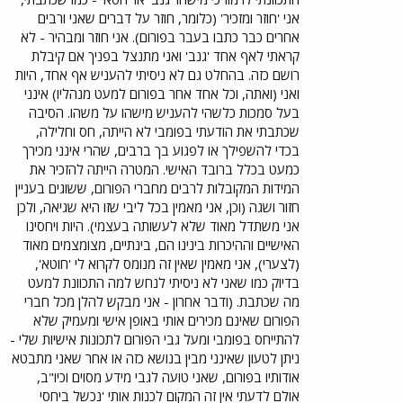
אתה מומחה לרכבות, אבל בנושא יחסי אנוש , אצלי נכשלת.
אני 'חוזר ומזכיר' (כלומר, חוזר על דברים שאני ורבים
ולענין אמנם כתבתי שמצאתי מספר אתרים העוסקים
אחרים כבר כתבו בעבר בפורום). אני חוזר ומבהיר - לא
ברכבת החיג'אזית (לגבי התחנה בחיפה כתבתי שזה מאתר
קראתי לאף אחד 'גנב' ואני מתנצל בפניך אם קיבלת
ה-"נכבה") והרי אני מפרט את האתרים מהם שלפתי את
התמונות: 1. www.dankat.com/mstory/justin.htm 2.
רושם כזה. בהחלט גם לא ניסיתי להעניש אף אחד, היות
dspace.dial.pipex.com/steem/trains/hejaz01.htm
ואני (ואתה, וכל אחד אחר בפורום למעט מנהליו) אינני
3. www.railwaytouring.co.uk/newhejaz.htm 4.
בעל סמכות כלשהי להעניש מישהו על משהו. הסיבה
habataea.net/hejaz1.html 5.
שכתבתי את הודעתי בפומבי לא הייתה, חס וחלילה,
www.telstudies.org/gallery/photos/1914-
בכדי להשפילך או לפגוע בך ברבים, שהרי אינני מכירך
18/r174.htm 6.
כמעט בכלל ברובד האישי. המטרה הייתה להזכיר את
www.odu.edu/ao/instadv/archive/vol28issue3/r
ail.htm
המידות המקובלות לרבים מחברי הפורום, ששוגים בעניין
חזור ושגה (וכן, אני מאמין בכל ליבי שזו היא שגיאה, ולכן
אני משתדל מאוד שלא לעשותה בעצמי). היות ויחסינו
האישיים וההיכרות בינינו הם, בינתיים, מצומצמים מאוד
(לצערי), אני מאמין שאין זה מנומס לקרוא לי 'חוטא',
בדיוק כמו שאני לא ניסיתי לנחש למה התכוונת למעט
מה שכתבת. (ודבר אחרון - אני מבקש להלן מכל חברי
הפורום שאינם מכירים אותי באופן אישי ומעמיק שלא
להתייחס בפומבי ומעל גבי הפורום לתכונות אישיות שלי -
ניתן לטעון שאינני מבין בנושא כזה או אחר שאני מתבטא
אודותיו בפורום, שאני טועה לגבי מידע מסוים וכיו"ב,
אולם לדעתי אין זה המקום לכנות אותי 'נכשל ביחסי