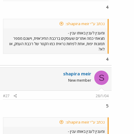
4
נכתב ע"י shapira meir:
ומענין לענין באותו ענין -
מצאתי כמה אתרים שעוסקים ברכבת החיג'אזית, וישנם מספר
תמונות יפות, אחת לפחות נראית כמו הקטר של רכבת העמק, או
לא?
4
shapira meir
S
New member
#27
28/1/04
5
נכתב ע"י shapira meir:
ומענין לענין באותו ענין -