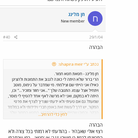
התמונות: 1. www.dankat.com/mstory/justin.htm 2.
dspace.dial.pipex.com/steem/trains/hejaz01.htm
חן מלינג
3. www.railwaytouring.co.uk/newhejaz.htm 4.
ח
habataea.net/hejaz1.html 5.
New member
www.telstudies.org/gallery/photos/1914-
18/r174.htm 6.
#40
29/1/04
www.odu.edu/ao/instadv/archive/vol28issue3/r
ail.htm
הבהרה
נכתב ע"י shapira meir:
חן מלינג - חטאת חטא חמור.
הרי ברור שלא היתה לי כוונה לגנוב את התמונות ולהציגן
כאילו אני הייתי שם וצילמתי. מי שמדבר על נימוס, מוטב
ויתחיל אצל עצמו. התגובה שלך "...אני חוזר ומזכיר..." וכו,
היתה לא במקום, ואני לא מרשה לאף אחד להטיף לי מוסר,
שמעת? גם אם טעיתי ולא ידעתי שצריך לצרף את פרטי
המקור, יש דרך לעשות זאת באופן חברי וידידותי ולא במלמד
הבקר, וכמובן שהייתי מתקן את הדרוש. החטא החמור שלך
לחץ כדי להרחיב...
היה להלבין פני חברך ברבים (ואם הוא לא חברך, מותר?)
עובדה, ששמרתי את פרטי המקורות במועדפים למקרה
הבהרה
ומישהו ירצה לדעת מהיכן התמונות מתוך התעניינות
רצוי אולי שאבהיר - בהודעתי לא רמזתי בכל צורה ולא
מקצועית, מה שאתה עשית היה להצביע עלי כגנב !!! אז אולי
התכוונתי לרמוז כי מישהו 'גנב' או 'חטא' - כמו שכתבתי,