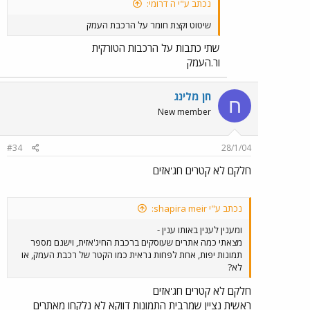
נכתב ע"י ה דרומי:
שיטוט וקצת חומר על הרכבת העמק
שתי כתבות על הרכבות הטורקית
ור.העמק
חן מלינג
ח
New member
#34
28/1/04
חלקם לא קטרים חג'אזים
נכתב ע"י shapira meir:
ומענין לענין באותו ענין -
מצאתי כמה אתרים שעוסקים ברכבת החיג'אזית, וישנם מספר
תמונות יפות, אחת לפחות נראית כמו הקטר של רכבת העמק, או
לא?
חלקם לא קטרים חג'אזים
ראשית נציין שמרבית התמונות דווקא לא נלקחו מאתרים