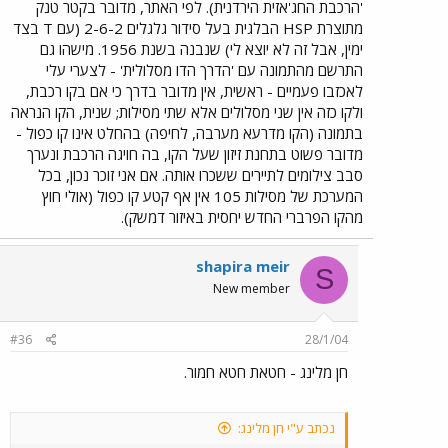
'הרכבת החג'אזית הירדנית). לפי האתר, מדובר בקטר טנק
מתוצרת HSP הבלגית בעל סידור גלגלים 2-6-2 (עם T בצד
ימין, אבל זה לא יוצא לי) שנבנה בשנת 1956. מישהו גם
התרשם מהתמונה עם 'הדרך הדו מסלולית' - לצערי עלי
לאכזבו פעמיים - ראשית, אין מדובר בדרך כי אם בקו רכבת,
ולקו כזה אין שני מסלולים אלא שתי מסילות; שנית, הקו הנראה
בתמונה (הקו מדרעא מערבה, לחיפה) בהחלט אינו קו כפול -
מדובר פשוט בתחנת זיזון שעל הקו, בה חויגה הרכבת ונערך
סבב צילומים לתיירים ששכרו אותה. אם אני זוכר נכון, בכל
המערכת של מסילות 105 אין אף קטע קו כפול (אולי חוץ
מהקו הפרברי החדש יחסית באיזור דמשק).
shapira meir
S
New member
#36
28/1/04
חן מלינג - חטאת חטא חמור.
נכתב ע"י חן מלינג: