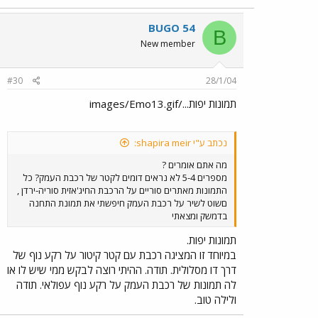
BUGO 54
B
New member
#30
28/1/04
תמונות יפות.../images/Emo13.gif
נכתב ע"י shapira meir:
מה אתם אומרים ?
מספרים 5-4 לא נראים דומים לקטר של רכבת העמק? כל
התמונות מאתרים סוריים על הרכבת החיג'אזית סוריה-ירדן ,
םשוט לשיר על רכבת העמק חיפשתי את תמונת התחנה
בדמשק ומצאתי
תמונות יפות.
במיוחד זו המציגה רכבת עם קטר קיטור על רקע נוף של
דרך דו מסלולית. תודה. ההיתי רוצה לבקש ממי שיש לו או
לה תמונות של רכבת העמק על רקע נוף עפולאי. תודה
ולילה טוב.