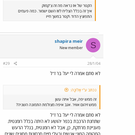
הקטר של אז נראה מה זה צ'קמוק
איך זה בכלל הצליח לזוז השם ישמור. כמה פעמים
התפוצץ הדוד \קטר במשך חייו
shapira meir
S
New member
#29
28/1/04
לא סתם אמרה לי יעל בר ז"ל
נכתב ע"י אָלוֹנָה:
זה ממש יפה, אבל איזה עשן
ממש זיהום אוויר. אגב איפה מצולמת התמונה השניה?
לא סתם אמרה לי יעל בר ז"ל
שתחנת הרכבת בכפר יהושע לא היתה בכלל רומנטית.
מעניינת מרתקת, כן, אבל לא רומנטית, בגלל הרעש
המהומה המוני אנשים ובעלי חיים סרחונות מסוגים שונים