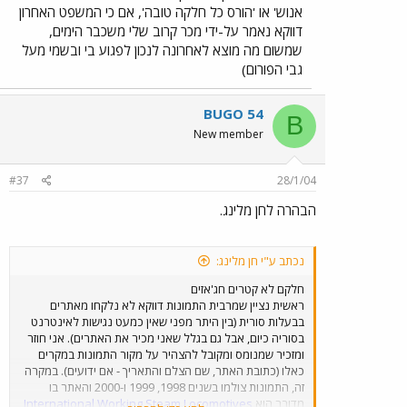
אנוש' או 'הורס כל חלקה טובה', אם כי המשפט האחרון
דווקא נאמר על-ידי מכר קרוב שלי משכבר הימים,
שמשום מה מוצא לאחרונה לנכון לפגוע בי ובשמי מעל
גבי הפורום)
BUGO 54
B
New member
#37
28/1/04
הבהרה לחן מלינג.
נכתב ע"י חן מלינג:
חלקם לא קטרים חג'אזים
ראשית נציין שמרבית התמונות דווקא לא נלקחו מאתרים
בבעלות סורית (בין היתר מפני שאין כמעט נגישות לאינטרנט
בסוריה כיום, אבל גם בגלל שאני מכיר את האתרים). אני חוזר
ומזכיר שמנומס ומקובל להצהיר על מקור התמונות במקרים
כאלו (כתובת האתר, שם הצלם והתאריך - אם ידועים). במקרה
זה, התמונות צולמו בשנים 1998, 1999 ו-2000 והאתר בו
מדובר הוא
International Working Steam Locomotives
,