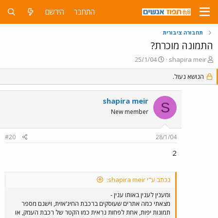
התחבר
הירשם
תחבורה ציבורית
התמונה מוכרת?
פ
פ
25/1/04
shapira meir
ו
ו
ת
הנושא נעול.
ר
ח
ס
ה
ם
shapira meir
נ
ב
S
ו
ת
New member
ש
א
א
ר
#20
28/1/04
י
ך
2
נכתב ע"י shapira meir:
ומענין לענין באותו ענין -
מצאתי כמה אתרים שעוסקים ברכבת החיג'אזית, וישנם מספר
תמונות יפות, אחת לפחות נראית כמו הקטר של רכבת העמק, או