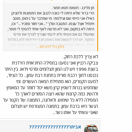
חן מלינג - חטאת חטא חמור.
הרי ברור שלא היתה לי כוונה לגנוב את התמונות ולהציגן
כאילו אני הייתי שם וצילמתי. מי שמדבר על נימוס, מוטב
ויתחיל אצל עצמו. התגובה שלך "...אני חוזר ומזכיר..." וכו,
היתה לא במקום, ואני לא מרשה לאף אחד להטיף לי מוסר,
שמעת? גם אם טעיתי ולא ידעתי שצריך לצרף את פרטי
המקור, יש דרך לעשות זאת באופן חברי וידידותי ולא במלמד
הבקר, וכמובן שהייתי מתקן את הדרוש. החטא החמור שלך
לחץ כדי להרחיב...
היה להלבין פני חברך ברבים (ואם הוא לא חברך, מותר?)
עובדה, ששמרתי את פרטי המקורות במועדפים למקרה
לא צריך ללכת רחוק..
ומישהו ירצה לדעת מהיכן התמונות מתוך התעניינות
צביקה רכניץ ואני נסענו במסילה החיג'אזית הירדנית
מקצועית, מה שאתה עשית היה להצביע עלי כגנב !!! אז אולי
בשנת 1996 ויש לנו המון תצלומים וסרטי וידאו. בין היתר
אתה מומחה לרכבות, אבל בנושא יחסי אנוש , אצלי נכשלת.
נכנסנו לתוך רכבת סורית בתחנת רבת עמון... כל הציוד,
ולענין אמנם כתבתי שמצאתי מספר אתרים העוסקים
למעט הקטרים, הוא מתחילת המאה העשרים. ומי
ברכבת החיג'אזית (לגבי התחנה בחיפה כתבתי שזה מאתר
שמחפש בנרות לשפץ קרון משא יכול לוותר על המאמץ
ה-"נכבה") והרי אני מפרט את האתרים מהם שלפתי את
התמונות: 1. www.dankat.com/mstory/justin.htm 2.
ולהשיג כמה קרונות שהוא רוצה הפזורים לאורך כל
dspace.dial.pipex.com/steem/trains/hejaz01.htm
המסילה ללא כל שימוש. ולאלונה, התמונה של הקטר על
3. www.railwaytouring.co.uk/newhejaz.htm 4.
הגשר היא ברבת עמון. בתמונה המצורפת יש תצלום
habataea.net/hejaz1.html 5.
שאני עשיתי על אותו גשר...
www.telstudies.org/gallery/photos/1914-
18/r174.htm 6.
www.odu.edu/ao/instadv/archive/vol28issue3/r
אביתר777777777777777
ail.htm