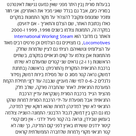
בבעלות סורית (בין היתר מפני שאין כמעט נגישות לאינטרנט
בסוריה כיום, אבל גם בגלל שאני מכיר את האתרים). אני חוזר
ומזכיר שמנומס ומקובל להצהיר על מקור התמונות במקרים
כאלו (כתובת האתר, שם הצלם והתאריך - אם ידועים).
במקרה זה, התמונות צולמו בשנים 1998, 1999 ו-2000
והאתר בו מדובר הוא
International Working Steam
Locomotives
, בו מצויינים גם הצלמים וכן פרטים רבים מאוד
על הצילומיפ ונושאיהם. רציתי גם לציין שלמרות שחלק
מהתמונות אכן צולמו על קווים חג'אזיים במקורם, בשתיים
הראשונות (1 ו-2) נראים שני קטרים שמעולם לא שירתו
ברכבת החג'אזית המקורית (התורכית): בראשונה (בתחנת
דמשק) נראה קטר מסוג D של מסילת בירות דמשק (סידור
גלגלים 0-6-2 למי שזה מעניין) שנבנה עוד ל]ני תחילת הקמת
המערכת החג'אזית. לאחר שהחברה פורקה, שולב חלק
מהציוד הנייד ברכבת הסורית (שנקראת עדיין 'הרכבת
החג'אזית' אבל מופעלת על-ידי הרכבת הסורית למרות שהקו
החג'אזי לא שייך למדינה) למרות שהוא דווקא שייך למדינה,
כמו גם הקו בין דמשק לגבול הלבנוני. התמונה השנייה צולמה
בעמאן שבירדן, ונראה בה קטר פעיל ירדני - אין כיום קטרי
קיטור ירדנים ששירתו בארץ לפני קום המדינה, כך שזה לא
קטר חג'אזי מקורי (למרות שלחברה הממשלתית קוראים