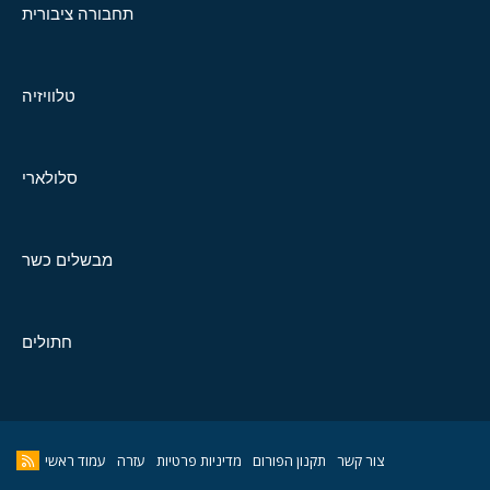
תחבורה ציבורית
טלוויזיה
סלולארי
מבשלים כשר
חתולים
צור קשר
תקנון הפורום
מדיניות פרטיות
עזרה
עמוד ראשי