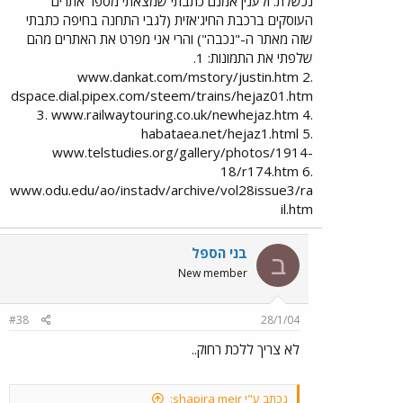
נכשלת. ולענין אמנם כתבתי שמצאתי מספר אתרים
מישהו גם התרשם מהתמונה עם 'הדרך הדו מסלולית' - לצערי
העוסקים ברכבת החיג'אזית (לגבי התחנה בחיפה כתבתי
עלי לאכזבו פעמיים - ראשית, אין מדובר בדרך כי אם בקו רכבת,
שזה מאתר ה-"נכבה") והרי אני מפרט את האתרים מהם
ולקו כזה אין שני מסלולים אלא שתי מסילות; שנית, הקו הנראה
שלפתי את התמונות: 1.
בתמונה (הקו מדרעא מערבה, לחיפה) בהחלט אינו קו כפול -
www.dankat.com/mstory/justin.htm 2.
מדובר פשוט בתחנת זיזון שעל הקו, בה חויגה הרכבת ונערך
סבב צילומים לתיירים ששכרו אותה. אם אני זוכר נכון, בכל
dspace.dial.pipex.com/steem/trains/hejaz01.htm
המערכת של מסילות 105 אין אף קטע קו כפול (אולי חוץ מהקו
3. www.railwaytouring.co.uk/newhejaz.htm 4.
הפרברי החדש יחסית באיזור דמשק).
habataea.net/hejaz1.html 5.
www.telstudies.org/gallery/photos/1914-
18/r174.htm 6.
www.odu.edu/ao/instadv/archive/vol28issue3/ra
il.htm
בני הספל
ב
New member
#38
28/1/04
לא צריך ללכת רחוק..
נכתב ע"י shapira meir: