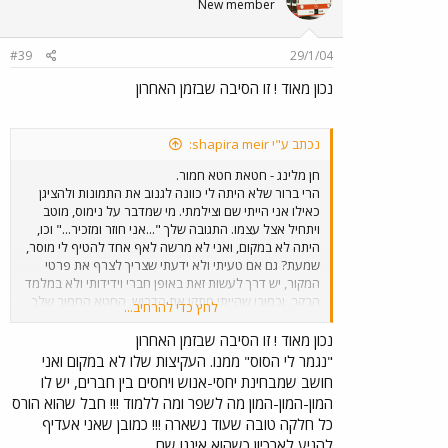
New member
#39
29/1/04
נכון מאוד ! זו הסיבה שבזמן האחרון
נכתב ע"י shapira meir:
חן מלינג - חטאת חטא חמור.
הרי ברור שלא היתה לי כוונה לגנוב את התמונות ולהציגן
כאילו אני הייתי שם וצילמתי. מי שמדבר על נימוס, מוטב
ויתחיל אצל עצמו. התגובה שלך "...אני חוזר ומזכיר..." וכו,
היתה לא במקום, ואני לא מרשה לאף אחד להטיף לי מוסר,
שמעת? גם אם טעיתי ולא ידעתי שצריך לצרף את פרטי
המקור, יש דרך לעשות זאת באופן חברי וידידותי ולא במלמד
הבקר, וכמובן שהייתי מתקן את הדרוש. החטא החמור שלך
לחץ כדי להרחיב...
היה להלבין פני חברך ברבים (ואם הוא לא חברך, מותר?)
עובדה, ששמרתי את פרטי המקורות במועדפים למקרה
נכון מאוד ! זו הסיבה שבזמן האחרון
ומישהו ירצה לדעת מהיכן התמונות מתוך התעניינות
"נגמר לי הסוס" ממנו. העקיצות שלו לא במקום ואני
מקצועית, מה שאתה עשית היה להצביע עלי כגנב !!! אז אולי
חושב שמבחינת יחסי-אנוש ויחסים בין חברים, יש לו
אתה מומחה לרכבות, אבל בנושא יחסי אנוש , אצלי נכשלת.
המון-המון-המון מה לשפר ומה ללמוד !!! חבל שהוא הורס
ולענין אמנם כתבתי שמצאתי מספר אתרים העוסקים
כל חלקה טובה שעוד נשארה !!! כמובן שאני אעדיף
ברכבת החיג'אזית (לגבי התחנה בחיפה כתבתי שזה מאתר
להגיע לארכיון כשהוא איננו שם.
ה-"נכבה") והרי אני מפרט את האתרים מהם שלפתי את