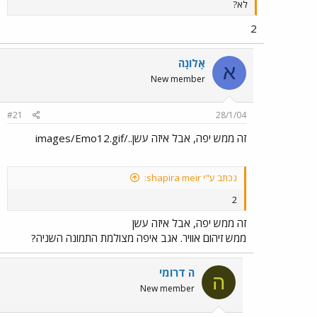
לא?
2
אָלוֹנָה
א
New member
#21
28/1/04
זה ממש יפה, אבל איזה עשן../images/Emo12.gif
נכתב ע"י shapira meir:
2
זה ממש יפה, אבל איזה עשן
ממש זיהום אוויר. אגב איפה מצולמת התמונה השניה?
ה דרומי
ה
New member