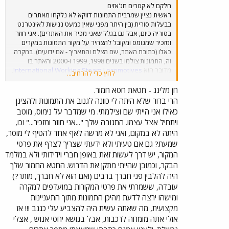
חלקם לא קטרים חג'אזים
ראשית נציין שמרבית התמונות דווקא לא נלקחו מאתרים
בבעלות סורית (בין היתר מפני שאין כמעט נגישות לאינטרנט
בסוריה כיום, אבל גם בגלל שאני מכיר את האתרים). אני חוזר
ומזכיר שמנומס ומקובל להצהיר על מקור התמונות במקרים
כאלו (כתובת האתר, שם הצלם והתאריך - אם ידועים). במקרה
זה, התמונות צולמו בשנים 1998, 1999 ו-2000 והאתר בו
מדובר הוא
International Working Steam Locomotives
,
לחץ כדי להרחיב...
בו מצויינים גם הצלמים וכן פרטים רבים מאוד על הצילומיפ
ונושאיהם. רציתי גם לציין שלמרות שחלק מהתמונות אכן צולמו
חן מלינג - חטאת חטא חמור.
על קווים חג'אזיים במקורם, בשתיים הראשונות (1 ו-2) נראים
הרי ברור שלא היתה לי כוונה לגנוב את התמונות ולהציגן
שני קטרים שמעולם לא שירתו ברכבת החג'אזית המקורית
כאילו אני הייתי שם וצילמתי. מי שמדבר על נימוס, מוטב
(התורכית): בראשונה (בתחנת דמשק) נראה קטר מסוג D של
ויתחיל אצל עצמו. התגובה שלך "...אני חוזר ומזכיר..." וכו,
מסילת בירות דמשק (סידור גלגלים 0-6-2 למי שזה מעניין)
היתה לא במקום, ואני לא מרשה לאף אחד להטיף לי מוסר,
שנבנה עוד ל]ני תחילת הקמת המערכת החג'אזית. לאחר
שמעת? גם אם טעיתי ולא ידעתי שצריך לצרף את פרטי
שהחברה פורקה, שולב חלק מהציוד הנייד ברכבת הסורית
(שנקראת עדיין 'הרכבת החג'אזית' אבל מופעלת על-ידי
המקור, יש דרך לעשות זאת באופן חברי וידידותי ולא במלמד
הרכבת הסורית למרות שהקו החג'אזי לא שייך למדינה) למרות
הבקר, וכמובן שהייתי מתקן את הדרוש. החטא החמור שלך
שהוא דווקא שייך למדינה, כמו גם הקו בין דמשק לגבול הלבנוני.
היה להלבין פני חברך ברבים (ואם הוא לא חברך, מותר?)
התמונה השנייה צולמה בעמאן שבירדן, ונראה בה קטר פעיל
עובדה, ששמרתי את פרטי המקורות במועדפים למקרה
ירדני - אין כיום קטרי קיטור ירדנים ששירתו בארץ לפני קום
ומישהו ירצה לדעת מהיכן התמונות מתוך התעניינות
המדינה, כך שזה לא קטר חג'אזי מקורי (למרות שלחברה
מקצועית, מה שאתה עשית היה להצביע עלי כגנב !!! אז
הממשלתית קוראים 'הרכבת החג'אזית הירדנית). לפי האתר,
מדובר בקטר טנק מתוצרת HSP הבלגית בעל סידור גלגלים 2-
אולי אתה מומחה לרכבות, אבל בנושא יחסי אנוש , אצלי
6-2 (עם T בצד ימין, אבל זה לא יוצא לי) שנבנה בשנת 1956.