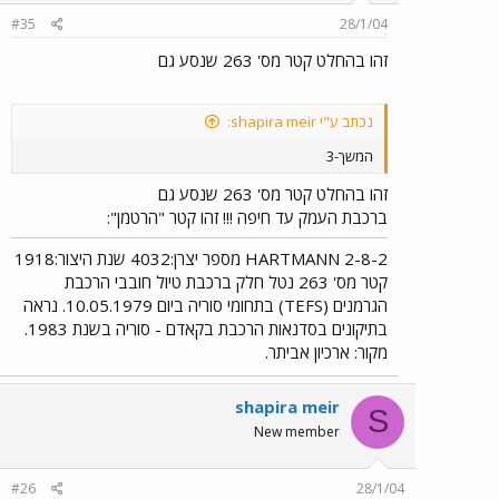
#35
28/1/04
זהו בהחלט קטר מס' 263 שנסע גם
נכתב ע"י shapira meir:
המשך-3
זהו בהחלט קטר מס' 263 שנסע גם
ברכבת העמק עד חיפה !!! זהו קטר "הרטמן":
HARTMANN 2-8-2 מספר יצרן:4032 שנת היצור:1918
קטר מס' 263 נטל חלק ברכבת טיול חובבי הרכבת
הגרמנים (TEFS) בתחומי סוריה ביום 10.05.1979. נראה
בתיקונים בסדנאות הרכבת בקאדם - סוריה בשנת 1983.
מקור: ארכיון אביתר.
shapira meir
S
New member
#26
28/1/04