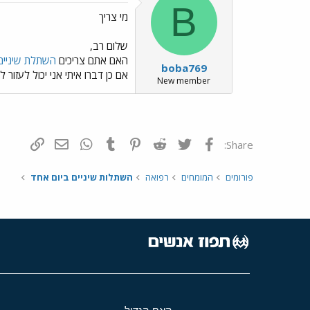
B
מי צריך
שלום רב,
האם אתם צריכים
השתלת שיניים
boba769
אם כן דברו איתי אני יכול לעזור ל
New member
פייסבוק
Twitter
Reddit
Pinterest
Tumblr
WhatsApp
דואר אלקטרונ
הוסף קי
Share:
פורומים
המומחים
רפואה
השתלות שיניים ביום אחד