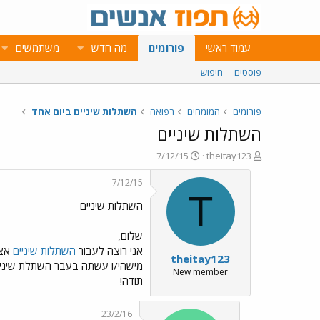
עמוד ראשי
פורומים
מה חדש
משתמשים
פוסטים
חיפוש
פורומים
המומחים
רפואה
השתלות שיניים ביום אחד
השתלות שיניים
פ
פ
7/12/15
theitay123
ו
ו
ת
ר
7/12/15
ח
ס
T
השתלות שיניים
ה
ם
נ
ב
ו
ת
שלום,
ש
א
אני רוצה לעבור
השתלות שיניים
אצל
theitay123
א
ר
מישהי/ו עשתה בעבר השתלת שיניי
י
New member
תודה!
ך
23/2/16