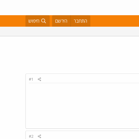
התחבר
הירשם
חיפוש
#1
#2