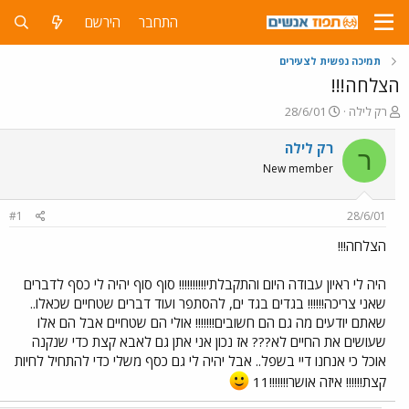
התחבר
הירשם
תמיכה נפשית לצעירים
הצלחה!!!
פ
פ
רק לילה
28/6/01
ו
ו
ת
ר
רק לילה
ר
ח
ס
New member
ה
ם
נ
ב
ו
ת
#1
28/6/01
ש
א
א
ר
הצלחה!!!
י
ך
היה לי ראיון עבודה היום והתקבלתי!!!!!!!!!! סוף סוף יהיה לי כסף לדברים
שאני צריכה!!!!!! בגדים בגד ים, להסתפר ועוד דברים שטחיים שכאלו..
שאתם יודעים מה גם הם חשובים!!!!!!! אולי הם שטחיים אבל הם אלו
שעושים את החיים לא??? אז נכון אני אתן גם לאבא קצת כדי שנקנה
אוכל כי אנחנו דיי בשפל.. אבל יהיה לי גם כסף משלי כדי להתחיל לחיות
קצת!!!!!! איזה אושר!!!!!!!11