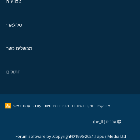
טלוויזיה
סלולארי
מבשלים כשר
חתולים
צור קשר
תקנון הפורום
מדיניות פרטיות
עזרה
עמוד ראשי
עברית (he_IL)
Forum software by
Copyright©1996-2021,Tapuz Media Ltd.