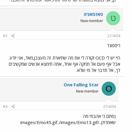
טאזמאניה
ט
New member
#3
27/4/04
ריספונד
היי יש לי OCD וקורה לי את מה שתיארת. זה מעצבן,מאד, אני יודע.
אבל אף פעם אל תחקה אף אחד, אתה תימצא אנשים שמקשיבים
לך, אל תדבר אל מי שלא.
One Falling Star
O
New member
#4
27/4/04
(סתם כי אהבתי מה
שאמרת)../images/Emo45.gif../images/Emo13.gif