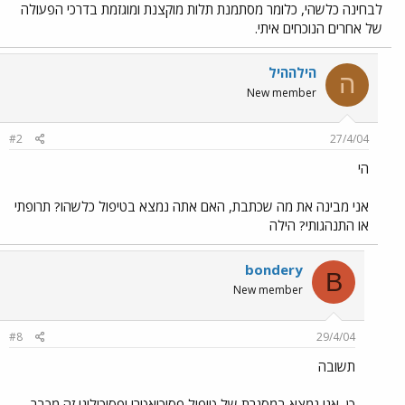
לבחינה כלשהי, כלומר מסתמנת תלות מוקצנת ומוגזמת בדרכי הפעולה
של אחרים הנוכחים איתי.
הילההיל
ה
New member
#2
27/4/04
הי
אני מבינה את מה שכתבת, האם אתה נמצא בטיפול כלשהו? תרופתי
או התנהגותי? הילה
bondery
B
New member
#8
29/4/04
תשובה
כן, אני נמצא במסגרת של טיפול פסיכיאטרי ופסיכולוגי זה מכבר.