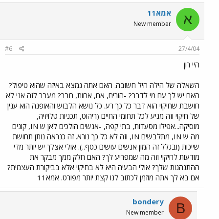
אמא11
א
New member
#6
27/4/04
היי רון
השאלה של הילה היל חשובה. האם אתה נמצא באיזה שהוא טיפול?
האם יש לך עם מי לדבר? -הורים, אח, אחות, חבר? מעבר לזה אני לא
חושבת שחיקוי הוא דבר כל כך רע. כל נושא הלבוש והאופנה הוא ענין
של חיקוי וזה מגיע לכל תחומי החיים (ריהוט, תכניות טלויזיה,
מוסיקה...אפילו מסעדות, בתי קפה, -אנשים הולכים לאן ש IN, קונים
מה ש IN, מתלבשים IN, וזה לא כל כך נורא. זה כנראה נותן תחושת
שייכות (ובגלל זה המון אנשים עושים כסף..). אולי אצלך יש יותר מדי
מודעות לחיקוי וזה מה שמפריע לך? האם חלק ממך מבקר את
ההתנהגות שלך? אולי הבעיה היא לא בחיקוי אלא בביקורת העצמית?
אם בא לך אתה מוזמן לכתוב לנו קצת יותר מפורט. אמא11
bondery
B
New member