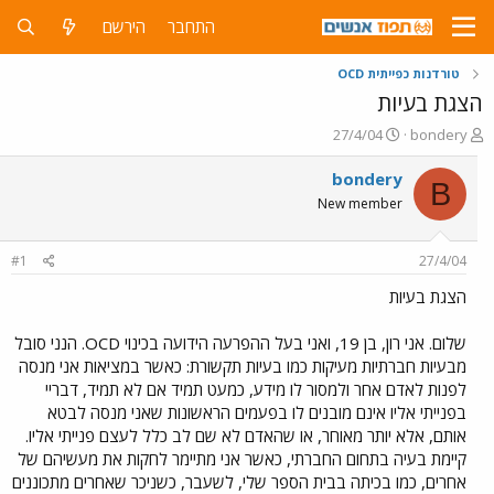
התחבר
הירשם
טורדנות כפייתית OCD
הצגת בעיות
פ
פ
27/4/04
bondery
ו
ו
ת
ר
bondery
B
ח
ס
New member
ה
ם
נ
ב
ו
ת
#1
27/4/04
ש
א
א
ר
הצגת בעיות
י
ך
שלום. אני רון, בן 19, ואני בעל ההפרעה הידועה בכינוי OCD. הנני סובל
מבעיות חברתיות מעיקות כמו בעיות תקשורת: כאשר במציאות אני מנסה
לפנות לאדם אחר ולמסור לו מידע, כמעט תמיד אם לא תמיד, דבריי
בפנייתי אליו אינם מובנים לו בפעמים הראשונות שאני מנסה לבטא
אותם, אלא יותר מאוחר, או שהאדם לא שם לב כלל לעצם פנייתי אליו.
קיימת בעיה בתחום החברתי, כאשר אני מתיימר לחקות את מעשיהם של
אחרים, כמו בכיתה בבית הספר שלי, לשעבר, כשניכר שאחרים מתכוננים