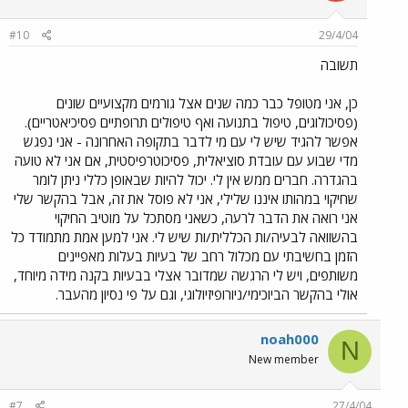
#10
29/4/04
תשובה
כן, אני מטופל כבר כמה שנים אצל גורמים מקצועיים שונים
(פסיכולוגים, טיפול בתנועה ואף טיפולים תרופתיים פסיכיאטריים).
אפשר להגיד שיש לי עם מי לדבר בתקופה האחרונה - אני נפגש
מדי שבוע עם עובדת סוציאלית, פסיכוטרפיסטית, אם אני לא טועה
בהגדרה. חברים ממש אין לי. יכול להיות שבאופן כללי ניתן לומר
שחיקוי במהותו איננו שלילי, אני לא פוסל את זה, אבל בהקשר שלי
אני רואה את הדבר לרעה, כשאני מסתכל על מוטיב החיקוי
בהשוואה לבעיה/ות הכללית/ות שיש לי. אני למען אמת מתמודד כל
הזמן בחשיבתי עם מכלול רחב של בעיות בעלות מאפיינים
משותפים, ויש לי הרגשה שמדובר אצלי בבעיות בקנה מידה מיוחד,
אולי בהקשר הביוכימי/ניורופיזיולוגי, וגם על פי נסיון מהעבר.
noah000
N
New member
#7
27/4/04