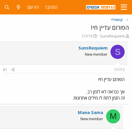
התחבר
הירשם
קוספליי
הפורום עדיין חי!
פ
פ
1/7/13
SunsRequiem
ו
ו
ת
ר
SunsRequiem
S
ח
ס
New member
ה
ם
נ
ב
ו
ת
#1
1/7/13
ש
א
א
ר
הפורום עדיין חי!
י
ך
אך כנראה לא לזמן רב.
זה הזמן לתת לו מילים אחרונות.
Mana Sama
M
New member