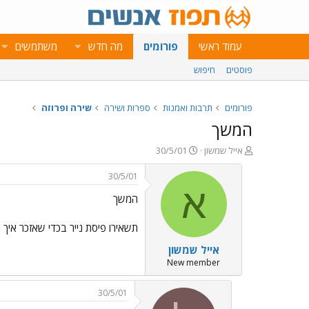
עמוד ראשי
פורומים
מה חדש
משתמשים
פוסטים
חיפוש
פורומים
תרבות ואמנות
ספרות ושירה
שירה ופרוזה
המשך
פ
פ
אייל שמשון
30/5/01
ו
ו
ת
ר
30/5/01
ח
ס
א
המשך
ה
ם
נ
ב
ו
ת
תשאירו פיסת נייר בכדי שאזכר איך 
ש
א
אייל שמשון
א
ר
י
New member
ך
30/5/01