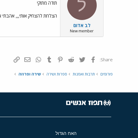
ל
תודה מתוקי
הצלחת להצחיק אותי,,, אהבתי את
לב אדום
New member
פייסבוק
Twitter
Reddit
Pinterest
Tumblr
WhatsApp
דואר אלקטרונ
הוסף קי
Share:
פורומים
תרבות ואמנות
ספרות ושירה
שירה ופרוזה
האח הגדול