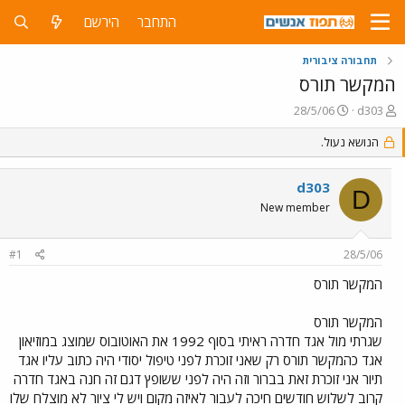
התחבר
הירשם
תחבורה ציבורית
המקשר תורס
פ
פ
28/5/06
d303
ו
ו
ת
ר
הנושא נעול.
ח
ס
ה
ם
d303
נ
ב
D
ו
ת
New member
ש
א
א
ר
#1
28/5/06
י
ך
המקשר תורס
המקשר תורס
שגרתי מול אגד חדרה ראיתי בסוף 1992 את האוטובוס שמוצג במוזיאון
אגד כהמקשר תורס רק שאני זוכרת לפני טיפול יסודי היה כתוב עליו אגד
תיור אני זוכרת זאת בברור וזה היה לפני ששופץ דגם זה חנה באגד חדרה
קרוב לשלוש חודשים חיכה לעבור לאיזה מקום ויש לי ציור לא מוצלח שלו