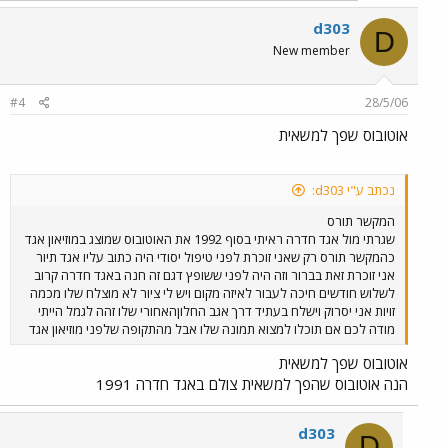
d303
D
New member
#4
28/5/06
אוטובוס שפך למשאית
נכתב ע"י d303:
המקשר תורס
שגרתי מול אגד חדרה ראיתי בסוף 1992 את האוטובוס שמוצג במוזיאון אגד
כהמקשר תורס רק שאני זוכרת לפני טיפול יסודי היה כתוב עליו אגד תיור
אני זוכרת זאת בברור וזה היה לפני ששופץ דגם זה חנה באגד חדרה קרוב
לשלוש חודשים חיכה לעבור לאיזה מקום ויש לי ציור לא מוצלח שלו מכמה
זויות אני יסרוק וישלח בעתיד דרך אגב החלוןהאחורי שלו זהה לגמל הייתי
מודה לכם אם תוכלו למצוא תמונה שלו אבל מהתקופה שלפני מוזיאון אגד
אוטובוס שפך למשאית
הנה אוטובוס שהפך למשאית צולם באגד חדרה 1991
d303
D