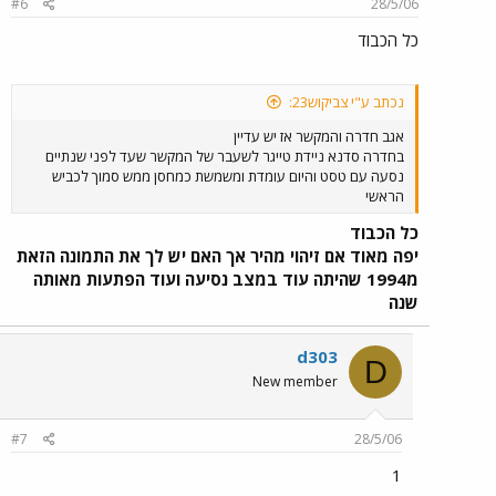
#6
28/5/06
כל הכבוד
נכתב ע"י צביקוש23:
אגב חדרה והמקשר אז יש עדיין
בחדרה סדנא ניידת טייגר לשעבר של המקשר שעד לפני שנתיים
נסעה עם טסט והיום עומדת ומשמשת כמחסן ממש סמוך לכביש
הראשי
כל הכבוד
יפה מאוד אם זיהוי מהיר אך האם יש לך את התמונה הזאת
מ1994 שהיתה עוד במצב נסיעה ועוד הפתעות מאותה
שנה
d303
D
New member
#7
28/5/06
1