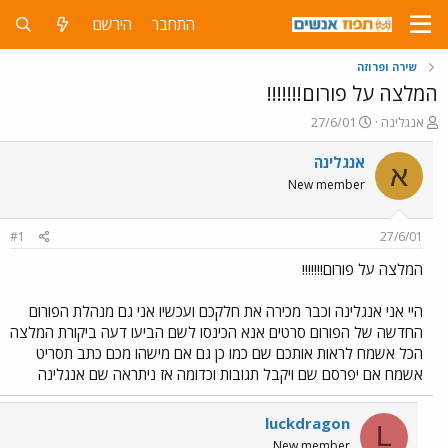
התחבר
הירשם
שירה ופרוזה
המלצה על פורום!!!!!!!
פ
פ
אנגלינה
27/6/01
ו
ו
ת
ר
אנגלינה
א
ח
ס
New member
ה
ם
נ
ב
ו
ת
#1
27/6/01
ש
א
א
ר
המלצה על פורום!!!!!!!
י
ך
היי אני אנגלינה וכבר מכירה את חלקכם ועכשיו אני גם מנהלת הפורום
החדשה של הפורום סרטים אנא הכינסו לשם הביעו דעה ביקורת המלצה
הכל אשמח לראות אותכם שם כמו כן גם אם מישהו מכם כתב תסריט
אשמח אם יפרסם שם ויקבל תגובות וכדומה אז ניתראה שם אנגלינה
luckdragon
L
New member