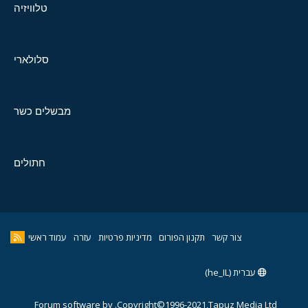
טלוויזיה
סלולארי
מבשלים כשר
חתולים
צור קשר
תקנון הפורום
מדיניות פרטיות
עזרה
עמוד ראשי
עברית (he_IL)
Forum software by
Copyright©1996-2021,Tapuz Media Ltd.