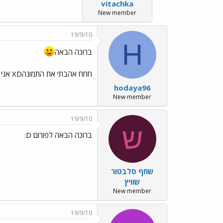
vitachka
New member
19/9/10
H
ברוכה הבאה
חחח אהבתי את התמונהXD אני אוהבת את סטפן ודיימון כמעט באותה מידהXD אני הודיה בת 14 מיהוד השתלבות נעימה ומהירה
hodaya96
New member
19/9/10
ש
ברוכה הבאה לפורום D:
שחף סלבטור
שוויץ
New member
19/9/10