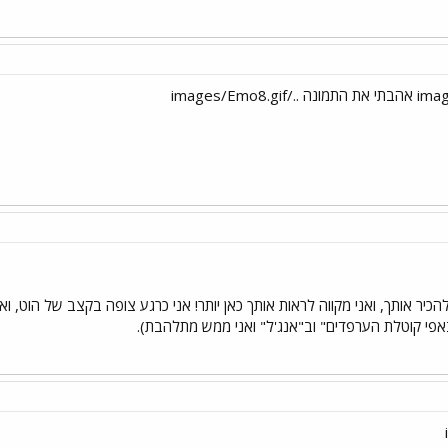
פי קוטלת הערפדים" וב"אנג'ל" ואני ממש מתלהבת).