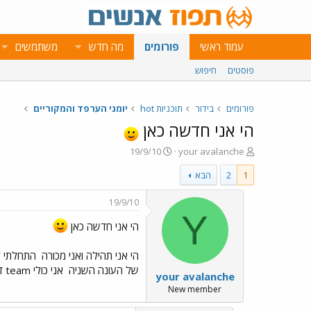
עמוד ראשי
פורומים
מה חדש
משתמשים
פוסטים
חיפוש
פורומים
בידור
תוכניות hot
יומני הערפד והמקוריים
הי אני חדשה כאן
פ
פ
19/9/10
your avalanche
ו
ו
1
2
הבא
ת
ר
ח
ס
ה
ם
19/9/10
נ
ב
Y
ו
ת
הי אני חדשה כאן
ש
א
א
ר
הי אני תהילה ואני מכורה
י
של העונה השניה
אני כולי team דיימון
your avalanche
ך
New member