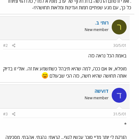
. ואולי זו סתם הרגשה ברת חלוף של ערב מופלא למדי, כולו הזוי ומיוחד
כל כך, עם מגע שפתיים חמות ועדינות ומלאות תחושה?!-
רותי ב.
ר
New member
#2
30/5/01
באמת הכל נראה כזה
מופלא, אז אם ככה, למה שהיא תיבהל כשתשמע את זה.. אולי זו בדיוק
אותה תחושה שהיא חשה, כזה הכי שבעולם
דוVשה
ד
New member
#3
31/5/01
*
הזרקת לי יותר מדיי סוכר עכשיו לגוף... קראתי. נהנתי. אהבתי. מסכימה