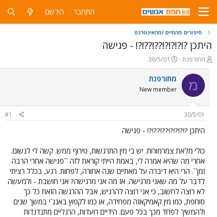
התחבר
הירשם
סיפורים מהחיים ומהאינטרנט
היתכן ?!?!?!?!??!??!?! - פגישה
פ
פ
מחורפנת
30/5/01
ו
ו
ת
ר
מחורפנת
מ
ח
ס
New member
ה
ם
נ
ב
ו
ת
#1
30/5/01
ש
א
א
ר
היתכן ?!?!?!?!??!??!?! - פגישה
י
ך
כולי מלאת צמרמורות. יש בי מין התרגשות, טירוף ממש. קשה לי לנשום.
אחרי מה שהיא אמרה לי, באמת הייתי קוראת לזה ``פגישה אחרי הרבה
זמן``. הרי היא דיברה על מאתיים שנה אחורה, לפחות. רגע, בכלל רציתי
לדבר על מה שאני מרגישה. אז מה אני מרגישה? אני חושבת - ולמעשה
לא רוצה לחשוב, כי אני רוצה להרגיש, אבל ההרגשה הזאת כל כך
סוחפת, כמו מין קאמיקאזה מפחידה, או כמו לקפוץ באנג`י במשך שנים
ולהמשיך לפחד מכך בכל פעם. הידיים רועדות, הרגליים מתנדנדות