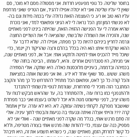
בחוסר שליטה. כל גופי מפעפע חרדות. אני מסטולה מסם לא מוכר, סם
שאין לי עליו שליטה ואני לא יכולה אפילו להגיד, אם הטריפ שאני מרחפת
עליו הוא טוב או רע. כי העוצמה הזאת גדולה עלי בכמה מידות וגם בה-
לא פגשתי המון זמן. הכל נראה לי לא הגיוני ופתאומי למדי, ואני נזכרת
שהיא אמרה לי על הפגישה ההזויה הזאת, שהייתה בינינו לפני מאתיים
שנה, והזכירה את השמלה שלבשתי, שהוציאה לי את השדיים החוצה
וגרמה לחריץ ביניהם להיות כל כך מפתה, אפילו לה. שלא לדבר על
ההוא שרקדתי איתו: הוא היה בכלל בהלם ורצה שהריקוד רק ייגמר, כדי
שיוכל מייד להכניס אותי למיטה ולתקוע אותי. אבל אז, לפני מאתיים שנה,
אני מניחה, היו סטנדרטים אחרים . והיא, לעומתו , הביטה בחזה שלי
בכמיהה ובדממה, בעיניים מלוכסנות כאלה. היא שתקה. אולי הסתירה
משהו. ששש…סוד שאף אחד לא ידע . ואז אני פוגשת אותה במציאות
והכל קורה כל כך לאט, ופתאום הכל מתחיל להתרחש כל כך מהר והקצב
המתגבר הזה מזכיר לי סחרחורת, שגורמת לגופי ולנשמתי להתנדנד
ולהתנפנף כמו ברוח עזה , ולהסתחרר בה, עד שהראש מבקש לנוח על
משהו יציב, לפני שיישמט מטה ולא יוכל לשלוט בעצמו ואני כבר מפחדת
שאשבור מפרקת. לקחתי נשימה עמוקה. לא. היא לא עזרה. עדיין אתמול
קרה ??? והייתי אצלה ואיתה ונגעתי בה נגיעות והבטתי לתוך עיניה. אולי
זה סתם מרגש אותי, בגלל מה שקרה לפני מאתיים שנה - ואולי אני לא
מספיק כנה עם עצמי, כדי להודות שזה מרגש אותי בצורה מטריפה, וללא
כל קשר למרחק הזמן, מאתיים שנה, כי כשהיא תשמע את זה, היא תיבהל