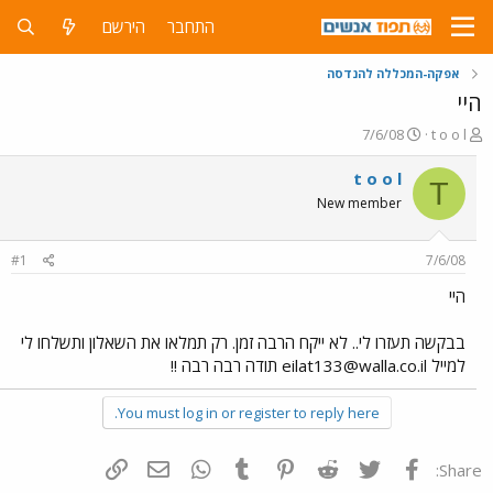
התחבר
הירשם
אפקה-המכללה להנדסה
היי
פ
פ
7/6/08
t o o l
ו
ו
ת
ר
t o o l
T
ח
ס
New member
ה
ם
נ
ב
ו
ת
#1
7/6/08
ש
א
א
ר
היי
י
ך
בבקשה תעזרו לי.. לא ייקח הרבה זמן. רק תמלאו את השאלון ותשלחו לי
למייל
eilat133@walla.co.il
תודה רבה רבה !!
You must log in or register to reply here.
פייסבוק
Twitter
Reddit
Pinterest
Tumblr
WhatsApp
דואר אלקטרוני
הוסף קישור
Share: