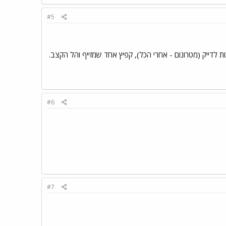
#5
ת לדייק (מטרונום - אחרי הכל), קפיץ אחד שמזייף והל הקצב.
#6
#7