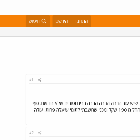
התחבר
הירשם
חיפוש
#1
ות שיש עוד הרבה הרבה הרבה רבים וטובים שלא היו שם. סוף
סוף יש לי משהו שכיף לשבת ולנגן איתו וחוץ מזה רציתי לקנות מטרונום למה מטרונום ועלה כל כך הרבה אלקטרוני החל מ 190 שקל ומכני שחשבתי לתומי שיעלה פחות, עולה
#2