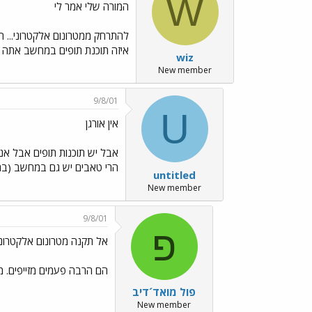
W
המורה שלי אמר לי
להתרחק ממטרונום אלקטרוני... הא
איזה תוכנת תופים במחשב אתה מס
wiz
New member
9/8/01
U
אין אורגן
אבל יש תוכנות תופים אבל אני
הרי טאבים יש גם במחשב (בה
untitled
New member
9/8/01
פ
אל תקנה מטרונום אלקטרוני
הם הרבה פעמים מזייפים. מט
פול מואד´דיב
New member