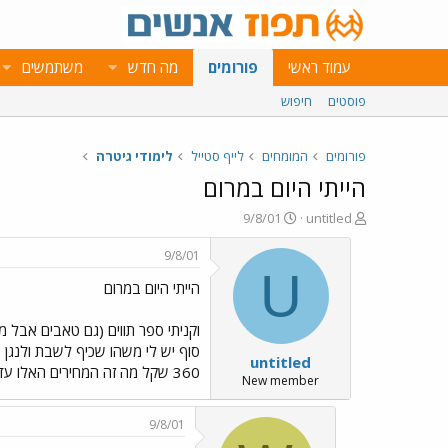
עמוד ראשי
פורומים
מה חדש
משתמשים
פוסטים
חיפוש
פורומים
המומחים
לייף סטייל
לימודי גיטרה
הייתי היום במרום
פ
פ
9/8/01
untitled
ו
ו
ת
ר
9/8/01
ח
ס
U
הייתי היום במרום
ה
ם
נ
ב
ו
ת
וקניתי ספר תווים (גם טאבים אבל מ
ש
א
untitled
א
ר
360 שקל מה זה המחירים האלו עדיף לקנות מערכת תופים שלמה בקצב הזה
י
New member
ך
9/8/01