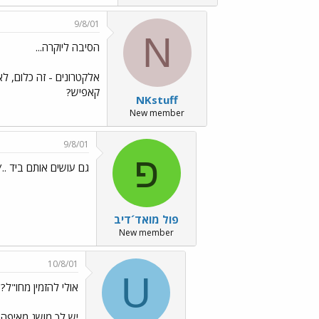
9/8/01
N
הסיבה ליוקרה...
אלקטרונים - זה כלום, לא
קאפיש?
NKstuff
New member
9/8/01
פ
גם עושים אותם ביד ../images/Emo8.gif
פול מואד´דיב
New member
10/8/01
U
אולי להזמין מחו"ל?
יש לך מושג מאיפה?