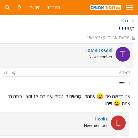
התחבר
הירשם
דוליז
הייייייייי
פ
פ
18/1/03
ToMaToGiRl
ו
ו
ת
ר
ToMaToGiRl
T
ח
ס
New member
ה
ם
נ
ב
ו
ת
#1
18/1/03
ש
א
א
ר
הייייייייי
י
ך
אני חדשה פה..
אמממ.. קוראים לי טליה ואני בת 13 וחצי...כיתה ח´..
אממ..
זייהו.....
lizaliz
L
New member