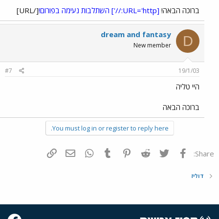
ברוכה הבאה!
[URL='http://']
השתלבות נעימה בפורום!
[/URL]
dream and fantasy
D
New member
#7
19/1/03
היי טליה
ברוכה הבאה
You must log in or register to reply here.
פייסבוק
Twitter
Reddit
Pinterest
Tumblr
WhatsApp
דואר אלקטרוני
הוסף קישור
Share:
דוליז