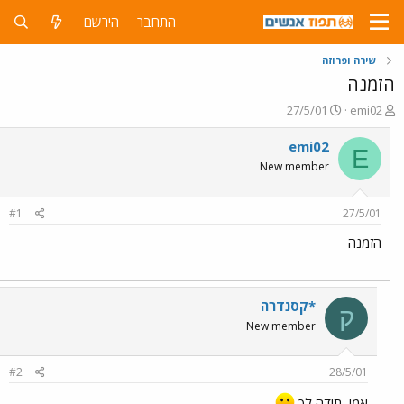
התחבר
הירשם
שירה ופרוזה
הזמנה
פ
פ
27/5/01
emi02
ו
ו
ת
ר
emi02
E
ח
ס
New member
ה
ם
נ
ב
ו
ת
#1
27/5/01
ש
א
א
ר
הזמנה
י
ך
*קסנדרה
ק
New member
#2
28/5/01
אמי, תודה לך