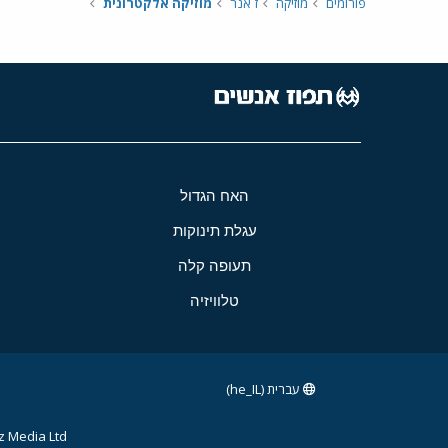
פורומים
מוזיקה
ז`אנר
מוזיקה אלקטרונית
האח הגדול
עגלת תינוקות
תעופה קלה
טלוויזיה
עברית (he_IL)
 Media Ltd.