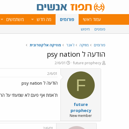
עמוד ראשי
פורומים
מה חדש
משתמשים
פוסטים
חיפוש
פורומים
מוזיקה
ז`אנר
מוזיקה אלקטרונית
הודעה ל psy nation
פ
פ
2/6/01
future prophecy
ו
ו
ת
ר
2/6/01
ח
ס
F
הודעה ל psy nation
ה
ם
נ
ב
ו
ת
ת`אמת אף פעם לא שמעתי על ההרכב texas faggot אולי את היכול להמליץ על טראקים שלהם? דרך אגב....
ש
א
future
א
ר
י
prophecy
ך
New member
2/6/01