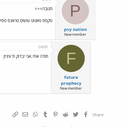
P
תגובה<<<
טקסס פאגוט עושים טראנס פסיכודלי עצבני 
psy nation
New member
2/6/01
F
תודה אחי..אני יבדוק ת`עיניין
future
prophecy
New member
פייסבוק
Twitter
Reddit
Pinterest
Tumblr
WhatsApp
דואר אלקטרונ
הוסף קי
Share: