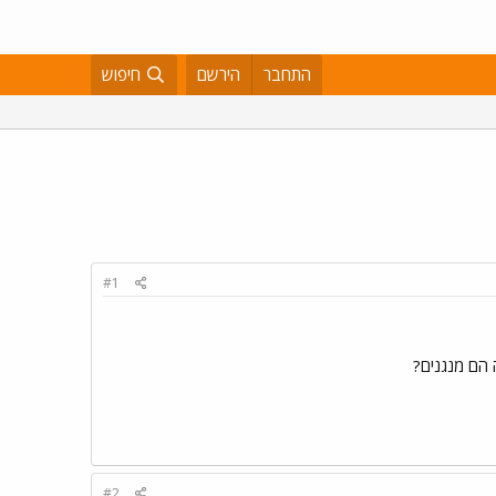
התחבר
הירשם
חיפוש
#1
#2