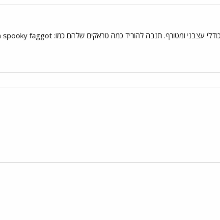
ומטורף. תנבה להוריד כמה טראקים שלהם כמו: hjalemaa paska spooky faggot
י
שור