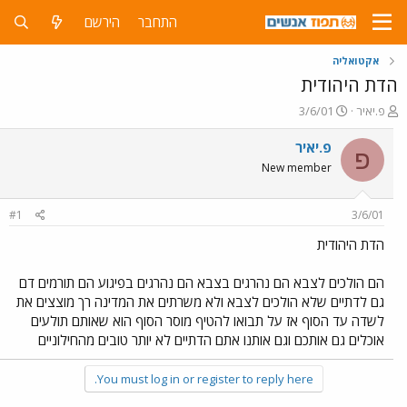
התחבר
הירשם
אקטואליה
הדת היהודית
פ
פ
פ.יאיר
3/6/01
ו
ו
ת
ר
פ.יאיר
פ
ח
ס
New member
ה
ם
נ
ב
ו
ת
#1
3/6/01
ש
א
א
ר
הדת היהודית
י
ך
הם הולכים לצבא הם נהרגים בצבא הם נהרגים בפיגוע הם תורמים דם
גם לדתיים שלא הולכים לצבא ולא משרתים את המדינה רך מוצצים את
לשדה עד הסוף אז על תבואו להטיף מוסר הסוף הוא שאותם תולעים
אוכלים גם אותכם וגם אותנו אתם הדתיים לא יותר טובים מהחילוניים
You must log in or register to reply here.