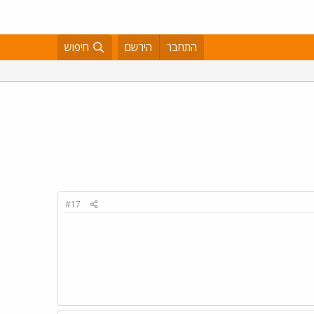
התחבר
הירשם
חיפוש
#17