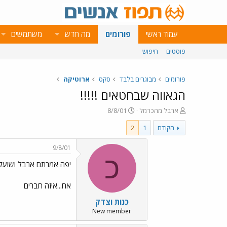
עמוד ראשי
פורומים
מה חדש
משתמשים
פוסטים
חיפוש
פורומים
מבוגרים בלבד
סקס
ארוטיקה
הגאווה שבחטאים !!!!!
פ
פ
ארבל מהכרמל
8/8/01
ו
ו
הקודם
1
2
ת
ר
ח
ס
ה
ם
9/8/01
נ
ב
כ
יפה אמרתם ארבל ושועלת ..//Emo45.gif
ו
ת
ש
א
א
ר
אח...איזה חברים
י
כנות וצדק
ך
New member