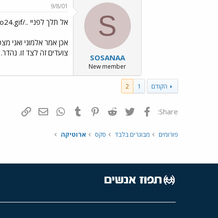
9/8/01
S
אל תלך לפניי ../images/Emo24.gif ../images/Emo24.gif
אכן אמר אלמוני ואני מצטט
צועדים זה לצד זו. נהדר.
SOSANAA
New member
הקודם
1
2
פייסבוק
Twitter
Reddit
Pinterest
Tumblr
WhatsApp
דואר אלקטרונ
הוסף קי
Share:
פורומים
מבוגרים בלבד
סקס
ארוטיקה