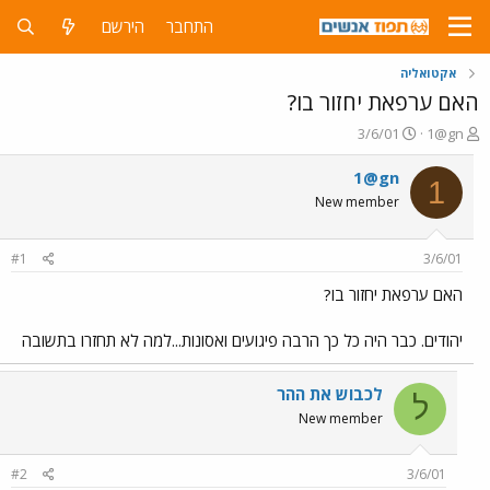
התחבר
הירשם
אקטואליה
האם ערפאת יחזור בו?
פ
פ
3/6/01
1@gn
ו
ו
ת
ר
1@gn
1
ח
ס
New member
ה
ם
נ
ב
ו
ת
#1
3/6/01
ש
א
א
ר
האם ערפאת יחזור בו?
י
ך
יהודים. כבר היה כל כך הרבה פיגועים ואסונות...למה לא תחזרו בתשובה
לכבוש את ההר
ל
New member
#2
3/6/01