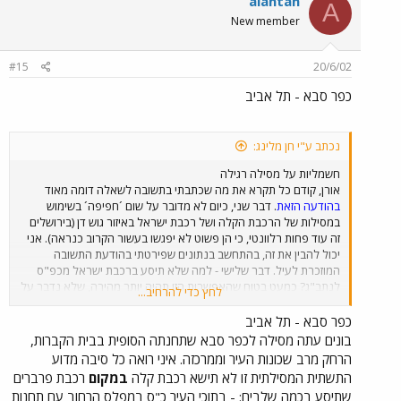
alantan
A
New member
#15
20/6/02
כפר סבא - תל אביב
נכתב ע"י חן מלינג:
חשמליות על מסילה רגילה
אורן, קודם כל תקרא את מה שכתבתי בתשובה לשאלה דומה מאוד
בהודעה הזאת
. דבר שני, כיום לא מדובר על שום ´חפיפה´ בשימוש
במסילות של הרכבת הקלה ושל רכבת ישראל באיזור גוש דן (בירושלים
זה עוד פחות רלוונטי, כי הן פשוט לא יפגשו בעשור הקרוב כנראה). אני
יכול להבין את זה, בהתחשב בנתונים שפירטתי בהודעת התשובה
המוזכרת לעיל. דבר שלישי - למה שלא תיסע ברכבת ישראל מכפ"ס
לנתב"ג? כמעט בטוח שהאפשרות הזו תהיה יותר מהירה, שלא נדבר על
לחץ כדי להרחיב...
זה שהיא כנראה תהיה גם יותר מוקדם... וכמובן, אני לא יכול להתעלם
מהנושא של הפעל חשמליות על מסילות רגילות, כמו שלא התעלמתי
כפר סבא - תל אביב
מזה בהודעת התשובה המקורית. כן. זה בהחלט אפשרי, אבל צריך לתכנן
בונים עתה מסילה לכפר סבא שתחנתה הסופית בבית הקברות,
את זה מראש, בעת בניית המערכת, וצריך גם הרבה יותר שיתוף פעולה
הרחק מרב שכונות העיר וממרכזה. איני רואה כל סיבה מדוע
ורצון טוב הדדי ממה שקיים היום במדינה הזאת בשביל למנוע תוהו-ובוהו.
התשתית המסילתית זו לא תישא רכבת קלה
במקום
רכבת פרברים
אל תשכחו שפרוזדור האיילון הוא פחות-או-יותר המקום העמוס והצפוף
שתיסע בכמה שלבים: - בתוכי העיר כ"ס במפלס הרחוב עם תחנות
ביותר ברכבת ישראל של היום ושל השנים הקרובות, ולפיכך לא יהיה ניתן