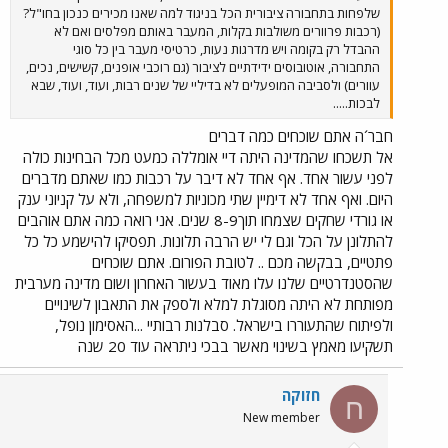
שלפחות בתחבורה ציבורית הכל בניגוד למה שאנו מכירים כנכון בחו"ל?
(רכבות פרוורים משולבות בקלות, המעבר באותם מפלסים ואם לא
ההבדל רק בקומה ויש מדרגות נעות, כרטיסי מעבר בין כל סוגי
התחבורה, אוטובוסים ידידתיים לציבור (גם רוכבי אופנים, קשישים, נכים,
עוורים) ולסביבה המופעלים לא בדיליי של שנים רבות, ועוד, ועוד, שבא
לבכות.....
חבר´ה אתם שוכחים כמה דברים
אל תשכחו שהמדינה היתה דיי אומללה כמעט מכל הבחינות כולה
לפני עשור אחד. אף אחד לא דיבר על רכבות כמו שאתם מדברים
היום. ואף אחד לא דימיין שתי מכוניות למשפחה, ולא על קניוני ענק
או גורדי שחקים שצמחו תוך8-9 שנים. אני רואה כמה אתם אוהבים
להתלונן על הכל וגם לי יש הרבה תלונות. תפסיקו להישמע כל כל
פתטיים, בבקשה מכם .. לטובת הפורום. אתם שוכחים
שהסטנדרטיים שלנו עלו מאוד בעשור האחרון ושום מדינה מערבית
מפותחת לא היתה מסוגלת למלא ולספק את התאבון לשינויים
ולפיתוח שהתעוררו בישראל. סבלנות רבותיי ...האסימון נופל,
תשקיעו מאמץ בשינוי מאשר בבכי ניתראה עוד 20 שנה
חזוקה
ח
New member