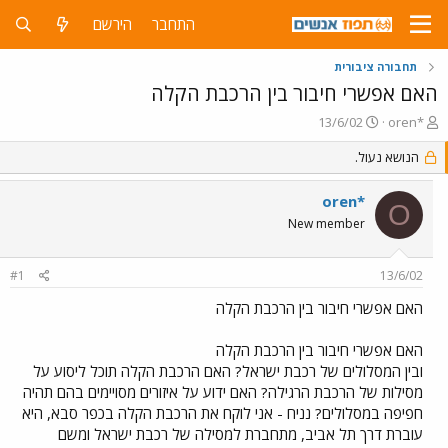
התחבר
הירשם
תחבורה ציבורית
האם אפשרי חיבור בין הרכבת הקלה
פ
פ
13/6/02
oren*
ו
ו
ת
ר
הנושא נעול.
ח
ס
ה
ם
oren*
O
נ
ב
New member
ו
ת
ש
א
א
ר
#1
13/6/02
י
ך
האם אפשרי חיבור בין הרכבת הקלה
האם אפשרי חיבור בין הרכבת הקלה
ובין המסלולים של רכבת ישראל? האם הרכבת הקלה תוכל ליסוע על
מסילות של הרכבת הרגילה? האם ידוע על איזורים מסויימים בהם תהיה
חפיפה במסלולים? נניח - אני לוקח את הרכבת הקלה בכפר סבא, היא
עוברת דרך תל אביב, מתחברת למסילה של רכבת ישראל ומשם