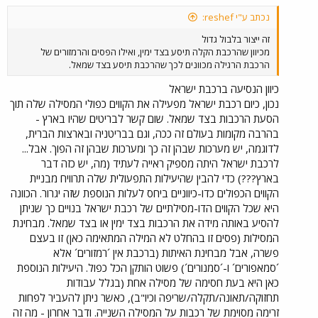
נכתב ע"י reshef:
זה ייצור בלבול גדול
מכיוון שהרכבת הקלה תיסע בצד ימין, ואילו הפסים והרמזורים של
הרכבת הרגילה מכוונים לכך שהרכבת תיסע בצד שמאל.
כיוון הנסיעה ברכבת ישראל
נכון, כיום רכבת ישראל מפעילה את הקווים כפולי המסילה שלה תוך
הסעת הרכבות בצד שמאל. שום קשר לבריטים שהיו בארץ -
בהרבה מקומות בעולם זה ככה, וגם בבריטניה ובארצות הברית,
לדוגמה, יש מערכות שבהן זה כך ומערכות שבהן זה הפוך. אבל...
לרכבת ישראל היתה מספיק ראייה לעתיד (מה, יש כזה דבר
בארץ???) כדי להבין שהיעילות התפעולית שלה תרוויח מבניית
הקווים הכפולים כדו-כיווניים ביחס לעלות הנוספת שזה יגרור. הכוונה
היא שכל הקווים הדו-מסילתיים של רכבת ישראל בנויים כך שניתן
להסיע באותה מידה את הרכבות בצד ימין או בצד שמאל. מבחינת
המסילות (פסים זו בהחלט לא המילה המתאימה כאן) זו בעצם
פשרה, אבל מבחינת האיתות (ברכבת אין ´רמזורים´ אלא
´סמאפורים´ ו-´סמנורים´) פשוט הותקן הכל כפול. היעילות הנוספת
כאן היא בעת חסימה של מסילה אחת (בגלל עבודות
תחזוקה/תאונה/תקלה/שריפה וכיו"ב), כאשר ניתן להעביר לפחות
זרימה מסוימת של רכבות על המסילה השנייה. ודבר אחרון - מה זה