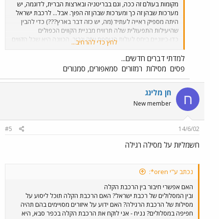
מקומות בעולם זה ככה, וגם בבריטניה ובארצות הברית, לדוגמה, יש
מערכות שבהן זה כך ומערכות שבהן זה הפוך. אבל... לרכבת ישראל
היתה מספיק ראייה לעתיד (מה, יש כזה דבר בארץ???) כדי להבין
שהיעילות התפעולית שלה תרוויח מבניית הקווים הכפולים
כדו-כיווניים ביחס לעלות הנוספת שזה יגרור. הכוונה היא שכל הקווים
לחץ כדי להרחיב...
הדו-מסילתיים של רכבת ישראל בנויים כך שניתן להסיע באותה מידה
את הרכבות בצד ימין או בצד שמאל. מבחינת המסילות (פסים זו
למדתי דברים חדשים...
בהחלט לא המילה המתאימה כאן) זו בעצם פשרה, אבל מבחינת
פסים
מסילות
רמזורים
סמאפורים, סמנורים
האיתות (ברכבת אין ´רמזורים´ אלא ´סמאפורים´ ו-´סמנורים´) פשוט
הותקן הכל כפול. היעילות הנוספת כאן היא בעת חסימה של מסילה
אחת (בגלל עבודות תחזוקה/תאונה/תקלה/שריפה וכיו"ב), כאשר ניתן
חן מלינג
ח
להעביר לפחות זרימה מסוימת של רכבות על המסילה השנייה. ודבר
New member
אחרון - מה זה משנה אם החשמלית תיסע חלק מהדרך במסילה
השמאלית, ובשטח של הרכבת הקלה תעבור לצד ימין??? הרי ממילא
הנהג יושב על ציר האמצע שלה. נהג של רכבת, בין אם היא עירונית,
#5
14/6/02
פרברית, בין-עירונית או של משא, חייב לעבור הכשרה מאוד מקיפה,
חשמליות על מסילה רגילה
ולדעתי ללמד אותו שהחל משלט מסויים (נגיד, כזה שכתוב עליו ´שטח
רכבת ישראל´) הוא צריך לחפש את הסמנורים בצד ימין או שמאל זה
לא מסובך כל-כך. ודרך אגב, יש בעולם הרבה דוגמאות של נסיעות
רכבת וחשמליות בהן מוחלף צד הנסיעה בזמן הנסיעה.
נכתב ע"י oren*:
האם אפשרי חיבור בין הרכבת הקלה
ובין המסלולים של רכבת ישראל? האם הרכבת הקלה תוכל ליסוע על
מסילות של הרכבת הרגילה? האם ידוע על איזורים מסויימים בהם תהיה
חפיפה במסלולים? נניח - אני לוקח את הרכבת הקלה בכפר סבא, היא