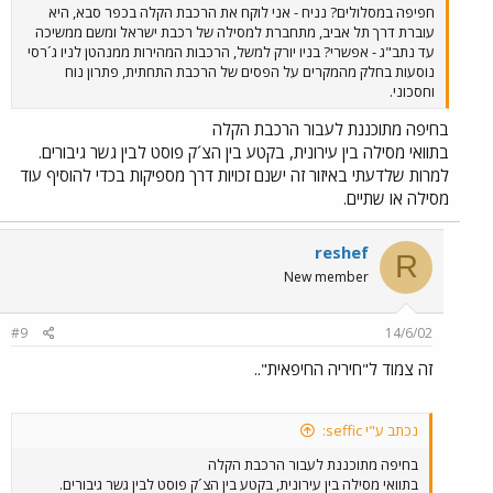
חפיפה במסלולים? נניח - אני לוקח את הרכבת הקלה בכפר סבא, היא
עוברת דרך תל אביב, מתחברת למסילה של רכבת ישראל ומשם ממשיכה
עד נתב"ג - אפשרי? בניו יורק למשל, הרכבות המהירות ממנהטן לניו ג´רסי
נוסעות בחלק מהמקרים על הפסים של הרכבת התחתית, פתרון נוח
וחסכוני.
בחיפה מתוכננת לעבור הרכבת הקלה
בתוואי מסילה בין עירונית, בקטע בין הצ´ק פוסט לבין גשר גיבורים.
למרות שלדעתי באיזור זה ישנם זכויות דרך מספיקות בכדי להוסיף עוד
מסילה או שתיים.
reshef
R
New member
#9
14/6/02
זה צמוד ל"חיריה החיפאית"..
נכתב ע"י seffic:
בחיפה מתוכננת לעבור הרכבת הקלה
בתוואי מסילה בין עירונית, בקטע בין הצ´ק פוסט לבין גשר גיבורים.