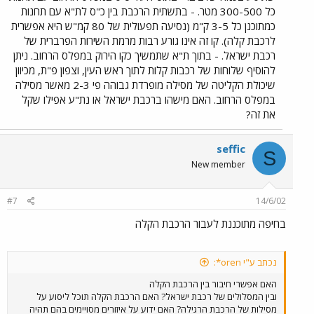
כל 300-500 מטר. - בתשתית הרכבת בין כ"ס לת"א עם תחנות
לסבול על אותה המסילה ´תחרות´ מצד החשמליות, שיהיו שייכות, כמובן,
לגורם אחר. ודבר אחרון - הרבה פרויקטים של ´רכבת קלה´ בעולם
כמתוכנן כל 3-5 ק"מ (נסיעה תפעולית של 80 קמ"ש היא אפשרית
הצליחו לבוא לידי התגשמות בשלושים השנים האחרונות רק מפני שעשו
לרכבת קלה). קו זה אינו גורע רבות מרמת השירות הפרברית של
שימוש בתוואי רכבת ישנים שהיו קיימים בערים הגדולות. בארץ זה כמובן
רכבת ישראל. - בתוך ת"א שתמשיך כקו הירוק במפלס הרחוב. ניתן
פחות רלוונטי, אבל אני משוכנע שקוראי הפורום יצליחו למצוא גם
להוסיף שלוחות של רכבות קלות לתוך ראש העין, וצפון פ"ת, מכיוון
אפשרויות כאלו.
שיכולת הקליטה של מסילה מופרדת גבוהה פי 2-3 מאשר מסילה
במפלס הרחוב. האם מישהו ברכבת ישראל או נת"ע אפילו שקל
את זה?
seffic
S
New member
#7
14/6/02
בחיפה מתוכננת לעבור הרכבת הקלה
נכתב ע"י oren*:
האם אפשרי חיבור בין הרכבת הקלה
ובין המסלולים של רכבת ישראל? האם הרכבת הקלה תוכל ליסוע על
מסילות של הרכבת הרגילה? האם ידוע על איזורים מסויימים בהם תהיה