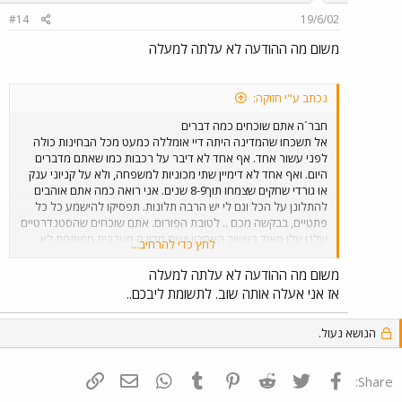
#14
19/6/02
משום מה ההודעה לא עלתה למעלה
נכתב ע"י חזוקה:
חבר´ה אתם שוכחים כמה דברים
אל תשכחו שהמדינה היתה דיי אומללה כמעט מכל הבחינות כולה
לפני עשור אחד. אף אחד לא דיבר על רכבות כמו שאתם מדברים
היום. ואף אחד לא דימיין שתי מכוניות למשפחה, ולא על קניוני ענק
או גורדי שחקים שצמחו תוך8-9 שנים. אני רואה כמה אתם אוהבים
להתלונן על הכל וגם לי יש הרבה תלונות. תפסיקו להישמע כל כל
פתטיים, בבקשה מכם .. לטובת הפורום. אתם שוכחים שהסטנדרטיים
שלנו עלו מאוד בעשור האחרון ושום מדינה מערבית מפותחת לא
לחץ כדי להרחיב...
היתה מסוגלת למלא ולספק את התאבון לשינויים ולפיתוח שהתעוררו
בישראל. סבלנות רבותיי ...האסימון נופל, תשקיעו מאמץ בשינוי
משום מה ההודעה לא עלתה למעלה
מאשר בבכי ניתראה עוד 20 שנה
אז אני אעלה אותה שוב. לתשומת ליבכם..
הנושא נעול.
פייסבוק
Twitter
Reddit
Pinterest
Tumblr
WhatsApp
דואר אלקטרוני
הוסף קישור
Share: