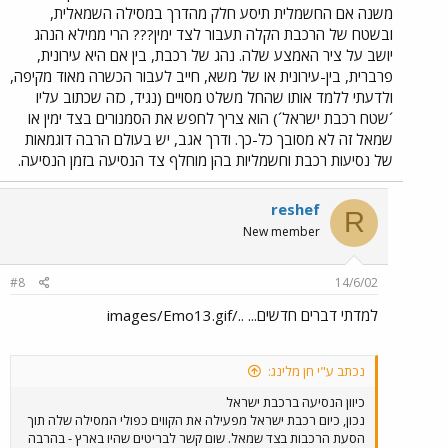
משנה אם החשמלית תיסע חלק מהדרך במסילה השמאלית,
ובשטח של הרכבת הקלה תעבור לצד ימין??? הרי ממילא הנהג
יושב על ציר האמצע שלה. נהג של רכבת, בין אם היא עירונית,
פרברית, בין-עירונית או של משא, חייב לעבור הכשרה מאוד מקיפה,
ולדעתי ללמד אותו שהחל משלט מסויים (נגיד, כזה שכתוב עליו
´שטח רכבת ישראל´) הוא צריך לחפש את הסמנורים בצד ימין או
שמאל זה לא מסובך כל-כך. ודרך אגב, יש בעולם הרבה דוגמאות
של נסיעות רכבת וחשמליות בהן מוחלף צד הנסיעה בזמן הנסיעה.
reshef
R
New member
#8
14/6/02
למדתי דברים חדשים... ../images/Emo13.gif
נכתב ע"י חן מלינג:
כיוון הנסיעה ברכבת ישראל
נכון, כיום רכבת ישראל מפעילה את הקווים כפולי המסילה שלה תוך
הסעת הרכבות בצד שמאל. שום קשר לבריטים שהיו בארץ - בהרבה