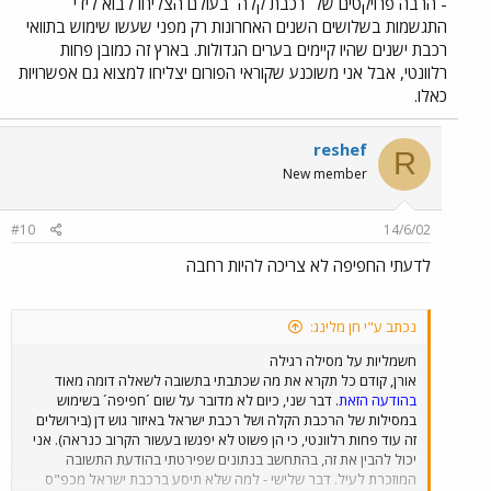
- הרבה פרויקטים של ´רכבת קלה´ בעולם הצליחו לבוא לידי
התגשמות בשלושים השנים האחרונות רק מפני שעשו שימוש בתוואי
רכבת ישנים שהיו קיימים בערים הגדולות. בארץ זה כמובן פחות
רלוונטי, אבל אני משוכנע שקוראי הפורום יצליחו למצוא גם אפשרויות
כאלו.
reshef
R
New member
#10
14/6/02
לדעתי החפיפה לא צריכה להיות רחבה
נכתב ע"י חן מלינג:
חשמליות על מסילה רגילה
אורן, קודם כל תקרא את מה שכתבתי בתשובה לשאלה דומה מאוד
בהודעה הזאת
. דבר שני, כיום לא מדובר על שום ´חפיפה´ בשימוש
במסילות של הרכבת הקלה ושל רכבת ישראל באיזור גוש דן (בירושלים
זה עוד פחות רלוונטי, כי הן פשוט לא יפגשו בעשור הקרוב כנראה). אני
יכול להבין את זה, בהתחשב בנתונים שפירטתי בהודעת התשובה
המוזכרת לעיל. דבר שלישי - למה שלא תיסע ברכבת ישראל מכפ"ס