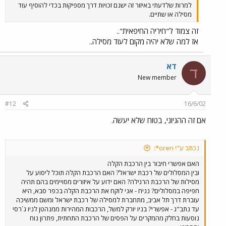
למרות שלדעתי באיזור זה ישנם זכויות דרך מספיקות בכדי להוסיף עוד
מסילה או שתיים.
זה צמוד ל"חיריה החיפאית"..
אז למה שלא יהיה מקום לעוד מסילה..
דא
ד
New member
#12
16/6/02
אם זה ההגיוני, בטוח שלא יעשה.
נכתב ע"י oren*:
האם אפשרי חיבור בין הרכבת הקלה
ובין המסלולים של רכבת ישראל? האם הרכבת הקלה תוכל ליסוע על
מסילות של הרכבת הרגילה? האם ידוע על איזורים מסויימים בהם תהיה
חפיפה במסלולים? נניח - אני לוקח את הרכבת הקלה בכפר סבא, היא
עוברת דרך תל אביב, מתחברת למסילה של רכבת ישראל ומשם ממשיכה
עד נתב"ג - אפשרי? בניו יורק למשל, הרכבות המהירות ממנהטן לניו ג´רסי
נוסעות בחלק מהמקרים על הפסים של הרכבת התחתית, פתרון נוח