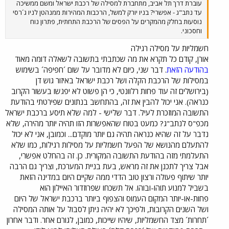
עוברת דרך תל אביב, מתחברת למסילה של רכבת ישראל ומשם ממשיכה
עד נתב"ג - אפשרי? בניו יורק למשל, הרכבות המהירות ממנהטן לניו ג´רסי
נוסעות בחלק מהמקרים על הפסים של הרכבת התחתית, פתרון נוח
וחסכוני.
חשמליות על מסילה רגילה
אורן, קודם כל תקרא את מה שכתבתי בתשובה לשאלה דומה מאוד
בהודעה הזאת
. דבר שני, כיום לא מדובר על שום ´חפיפה´ בשימוש
במסילות של הרכבת הקלה ושל רכבת ישראל באיזור גוש דן
(בירושלים זה עוד פחות רלוונטי, כי הן פשוט לא יפגשו בעשור הקרוב
כנראה). אני יכול להבין את זה, בהתחשב בנתונים שפירטתי בהודעת
התשובה המוזכרת לעיל. דבר שלישי - למה שלא תיסע ברכבת ישראל
מכפ"ס לנתב"ג? כמעט בטוח שהאפשרות הזו תהיה יותר מהירה, שלא
נדבר על זה שהיא כנראה תהיה גם יותר מוקדם... וכמובן, אני לא יכול
להתעלם מהנושא של הפעל חשמליות על מסילות רגילות, כמו שלא
התעלמתי מזה בהודעת התשובה המקורית. כן. זה בהחלט אפשרי,
אבל צריך לתכנן את זה מראש, בעת בניית המערכת, וצריך גם הרבה
יותר שיתוף פעולה ורצון טוב הדדי ממה שקיים היום במדינה הזאת
בשביל למנוע תוהו-ובוהו. אל תשכחו שפרוזדור האיילון הוא
פחות-או-יותר המקום העמוס והצפוף ביותר ברכבת ישראל של היום
ושל השנים הקרובות, ולפיכך לא יהיה ניתן לסבול על אותה המסילה
´תחרות´ מצד החשמליות, שיהיו שייכות, כמובן, לגורם אחר. ודבר אחרון