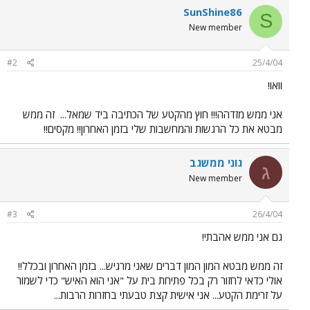
SunShine86
S
New member
#2
25/4/04
וואו!
אני ממש מזדהה!!! חוץ מהקטע של הכתיבה ביד שמאל...
זה ממש
מבטא את כל הרגשות והמחשבות שלי בזמן האחרון!! מקסים!!
גוני ממשגב
ג
New member
#3
26/4/04
גם אני ממש אהבתי!
זה ממש מבטא המון המון דברים שאני מרגיש... בזמן האחרון ובכלל!!
אולי כדאי לחזור רק בכל פתיחת בית על "אני הוא האיש" כדי לשמור
על זרימת הקטע... אני אישית קצת טבעתי בחזרות הרבות...