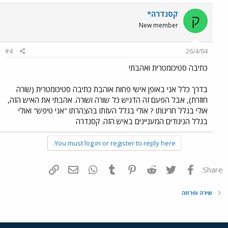
קסנדרה*
ק
New member
#4
26/4/04
כתיבה סטיכומטרית ואהבתי
בדרך כלל אני באופן אישי פחות אוהבת כתיבה סטיכומטרית (שורה
חוזרת), אבל הפעם זה הדגיש כל שורה ושורה. אהבתי את האיש הזה,
אולי בגלל חריגותו ? אולי בגלל העזתו בהצהרתו "אני טיפש" ואולי
בגלל הניגודים המעניינים באיש הזה. קסנדרה
You must log in or register to reply here.
פייסבוק
Twitter
Reddit
Pinterest
Tumblr
WhatsApp
דואר אלקטרוני
הוסף קישור
Share:
שירה ופרוזה