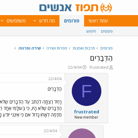
עמוד ראשי
פורומים
מה חדש
משתמשים
פוסטים
חיפוש
פורומים
תרבות ואמנות
ספרות ושירה
שירה ופרוזה
הַדְּבָרִים
פ
פ
22/4/04
frustrated
ו
ו
ת
ר
22/4/04
ח
ס
F
הַדְּבָרִים
ה
ם
נ
ב
ו
ת
רָחֵל רַצְתָה לִכְתֹּב עַל הַדְּבָרִים שֶׁלֹּא הָ
ש
א
הַדְּבָרִים שֶׁלֹּא הָיוּ, כִּי בְּעוֹלָמִּי אֶחָד ה
frustrated
א
ר
מִדַּמֶה לְאָחוּ גָדוֹל אִם כִּי אֵינֶנִּי יוֹדֵעַ מָ
י
New member
ך
22/4/04