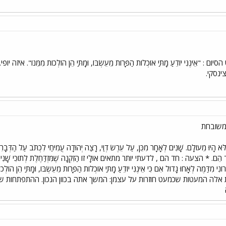
אֵינֶנִּי יוֹדֵעַ מָתַּי אוֹכְלוֹת הַפָּרוֹת מֵעֵשְׂבּוֹ, וּמָתַּי הֵן הוֹלְכוֹת מִמֵּנ
ינסקי.
 הָיוּ מֵעוֹלָם. שָׁנִים לְאָחָר מִכֵּן, עַל עֵרֶשׂ דְוַי, רָצַה יְהוּדָה עֲמִיחַי לִכְתֹּב עַל הַדְּבָרִים ש
 אֶחָד הֵם. * הצעה : חד הם , לדעתי יותר מתאים אוּלָי זוֹ הַזִּקְנָה שֶׁמִּזְדַּחֶלֶת לְתוֹכִי שָׁנִים לִ
וְזִכְרוֹנִי מִדַּמֶה לְאָחוּ גָדוֹל אִם כִּי אֵינֶנִּי יוֹדֵעַ מָתַּי אוֹכְלוֹת הַפָּרוֹת מֵעֵשְׂבּוֹ, 
ת אלה המעטות שכמעט חוזרות על עצמן: המשך אתה בכוון הנכון. ההתפתחות שלך ו