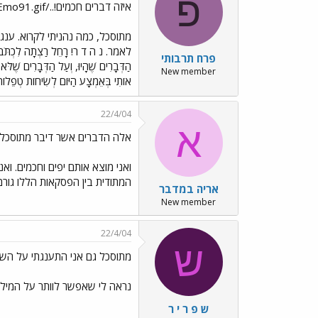
פ
איזה דברים חכמים!../images/Emo39.gif../images/Emo91.gif
מתוסכל, כמה נהניתי לקרוא. ענג 
לאמר. נ ה ד ר! רָחֵל רַצְתָה לִכְתֹּב עַל הַ
פרח תרבותי
הַדְּבָרִים שֶׁהָיוּ, וְעַל הַדְּבָרִים שֶׁ
New member
אוֹתִי בְּאֵמְצָע הַיּוֹם לְשִׂיחוֹת טְפֵלוֹת. ע
22/4/04
א
אלה הדברים אשר דיבר מתוסכל..../es/Emo91.gif
ואני מוצא אותם יפים וחכמים. ו
המתודית בין הפסקאות הללו גורמ
אריה במדבר
New member
22/4/04
ש
מתוסכל גם אני התענגתי על השי
נראה לי שאפשר לוותר על המיל
ש פ ר י ר