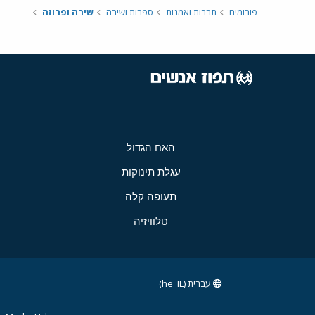
פורומים
תרבות ואמנות
ספרות ושירה
שירה ופרוזה
האח הגדול
עגלת תינוקות
תעופה קלה
טלוויזיה
עברית (he_IL)