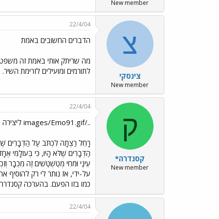
New member
22/4/04
צ
הדברים החשובים באמת
מה שריתק אותי באמת זה משפט הסיום : "
לתורמים ומועילים לזרימת השיר. צ
צינסקי
New member
22/4/04
ק
../images/Emo91.gif ליצירה משובחת
רָחֵל רַצְתָה לִכְתֹּב עַל הַדְּבָרִים שֶׁלֹּא
הַדְּבָרִים שֶׁלֹּא הָיוּ, כִּי בְּעוֹלָמִּי
קסנדרה*
עֵינַי וּמֹחִי מְטֻשְׁטַשִׁים זֶה מִכְּבָר 
New member
על-ידי, אז נותר לי רק להוסיף א
כמו בזו הפעם. בהערכה קסנדרה
22/4/04