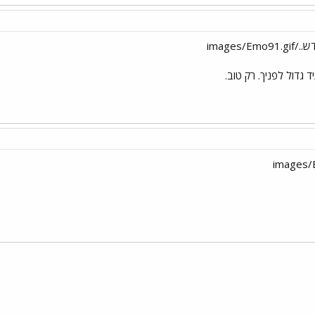
images
 גדול לפניך. רק טוב.
י
שור