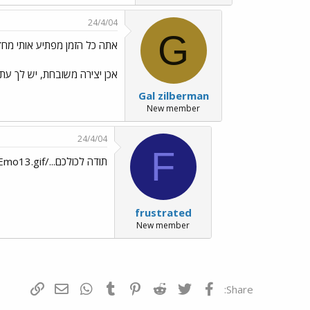
24/4/04
G
אתה כל הזמן מפתיע אותי מחדש..//Emo91.gif
אכן יצירה משובחת, יש לך עתיד
Gal zilberman
New member
24/4/04
F
תודה לכולכם.../images/Emo13.gif
frustrated
New member
פייסבוק
Twitter
Reddit
Pinterest
Tumblr
WhatsApp
דואר אלקטרונ
הוסף קי
Share: