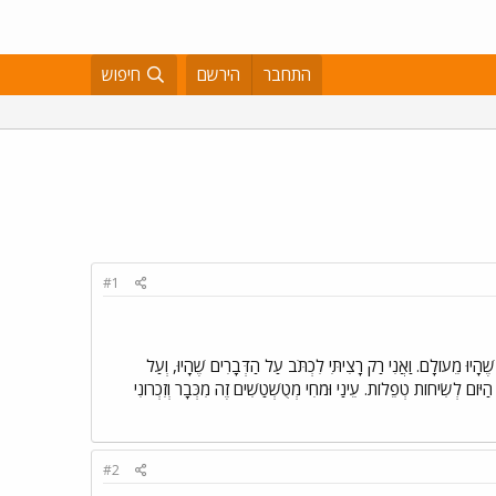
התחבר
הירשם
חיפוש
#1
ָיוּ מֵעוֹלָם. וַאֲנִי רַק רָצִיתִּי לִכְתֹּב עַל הַדְּבָרִים שֶׁהָיוּ, וְעַל
הַיּוֹם לְשִׂיחוֹת טְפֵלוֹת. עֵינַי וּמֹחִי מְטֻשְׁטַשִׁים זֶה מִכְּבָר וְזִכְרוֹנִי
#2