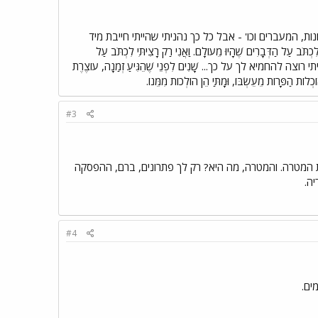
, המעברים וכו' - אבל כל כך נהניתי שהייתי חייבת מיד
ֹּב עַל הַדְּבָרִים שֶׁהָיוּ מֵעוֹלָם. וַאֲנִי רַק רָצִיתִּי לִכְתֹּב עַל
ִי *הייתי רוצה להחמיא לך על כך... שָׁנִים לִפְנֵי שֶׁהֵגִּיעַ זְמַנָה, עוֹצֶרֶת
כְלוֹת הַפָּרוֹת מֵעֵשְׂבּוֹ, וּמָתַּי הֵן הוֹלְכוֹת מִמֵּנוֹ.
#3
 את המטרה. והמטרה, מה היא? רק לך פתרונים, ברם, ההפסקה
ה.
#4
ים.