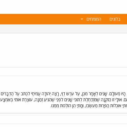
בלוגים
המומחים
יוּ מֵעוֹלָם. שָׁנִים לְאָחָר מִכֵּן, עַל עֵרֶשׂ דְוַי, רָצַה יְהוּדָה עֲמִיחַי לִכְתֹּב עַל הַדְּבָרִים שֶׁה
ֵם. אוּלָי זוֹ הַזִּקְנָה שֶׁמִּזְדַּחֶלֶת לְתוֹכִי שָׁנִים לִפְנֵי שֶׁהֵגִּיעַ זְמַנָה, עוֹצֶרֶת אוֹתִי בְּאֵמְצָע 
תַּי אוֹכְלוֹת הַפָּרוֹת מֵעֵשְׂבּוֹ, וּמָתַּי הֵן הוֹלְכוֹת מִמֵּנוֹ.