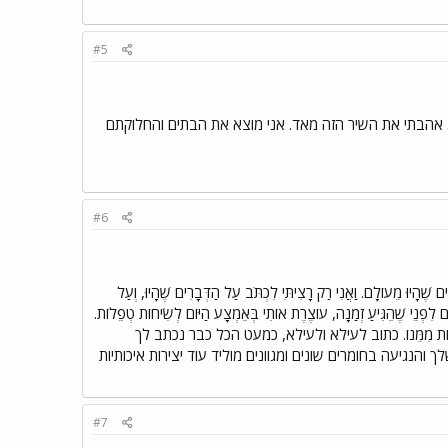
#5
וֹ". איזה יופי. אהבתי את השיר הזה מאד. אני מוצא את הבתים והחלוקתם
#6
ֶׁהָיוּ מֵעוֹלָם. וַאֲנִי רַק רָצִיתִּי לִכְתֹּב עַל הַדְּבָרִים שֶׁהָיוּ, וְעַל
פְנֵי שֶׁהֵגִּיעַ זְמַנָה, עוֹצֶרֶת אוֹתִי בְּאֵמְצָע הַיּוֹם לְשִׂיחוֹת טְפֵלוֹת.
וּמָתַּי הֵן הוֹלְכוֹת מִמֵּנוֹ. כתוב לעילא ולעילא, כמעט הכל כבר נכתב לך
הנגיעה בחומרים שונים ומגוונים מוליד עוד יצירות איכותיות
#7