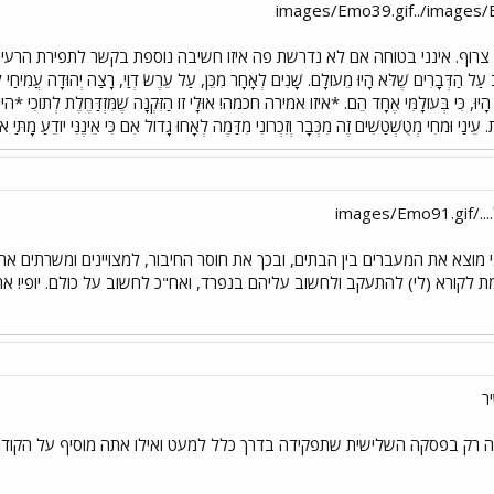
צרוף. אינני בטוחה אם לא נדרשת פה איזו חשיבה נוספת בקשר לתפירת הרעיונות
דְּבָרִים שֶׁלֹּא הָיוּ מֵעוֹלָם. שָׁנִים לְאָחָר מִכֵּן, עַל עֵרֶשׂ דְוַי, רָצַה יְהוּדָה עֲמִיחַי לִכְת
לֹּא הָיוּ, כִּי בְּעוֹלָמִּי אֶחָד הֵם. *איזו אמירה חכמה! אוּלָי זוֹ הַזִּקְנָה שֶׁמִּזְדַּחֶלֶת לְתוֹכ
ֵינַי וּמֹחִי מְטֻשְׁטַשִׁים זֶה מִכְּבָר וְזִכְרוֹנִי מִדַּמֶה לְאָחוּ גָדוֹל אִם כִּי אֵינֶנִּי יוֹדֵעַ מָתַּי אוֹ
imag
אני מוצא את המעברים בין הבתים, ובכך את חוסר החיבור, למצויינים ומשרתים
ת לקורא (לי) להתעקב ולחשוב עליהם בנפרד, ואח"כ לחשוב על כולם. יופי! ארי
ר
ה רק בפסקה השלישית שתפקידה בדרך כלל למעט ואילו אתה מוסיף על הקודמ