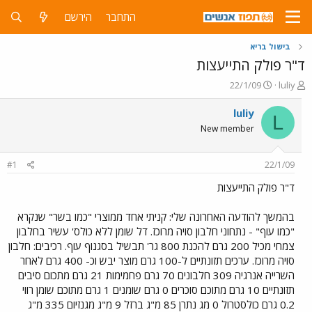
התחבר
הירשם
בישול בריא
ד"ר פולק התייעצות
פ
פ
22/1/09
luliy
ו
ו
ת
ר
luliy
L
ח
ס
New member
ה
ם
נ
ב
ו
ת
#1
22/1/09
ש
א
א
ר
ד"ר פולק התייעצות
י
ך
בהמשך להודעה האחרונה שלי: קניתי אחד ממוצרי "כמו בשר" שנקרא
"כמו עוף" - נתחוני חלבון סויה מרוכז. דל שומן ללא כולס' עשיר בחלבון
צמחי מכיל 200 גרם להכנת 800 גר' תבשיל בסגנוף עוף. רכיבים: חלבון
סויה מרוכז. ערכים תזונתיים ל-100 גרם מוצר יבש וכ- 400 גרם לאחר
השרייה אנרגיה 309 חלבונים 70 גרם פחמימות 21 גרם מתכום סיבים
תזונתיים 10 גרם מתוכם סוכרים 0 גרם שומנים 1 גרם מתוכם שומן רווי
0.2 גרם כולסטרול 0 מג נתרן 85 מ"ג ברזל 9 מ"ג מגנזיום 335 מ"ג