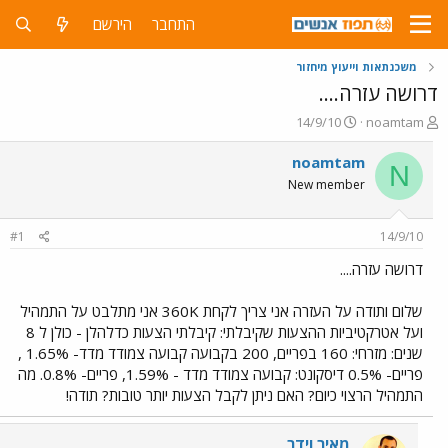
התחבר
הירשם
משכנתאות וייעוץ מיחזור
דרושה עזרה....
פ
פ
14/9/10
noamtam
ו
ו
ת
ר
noamtam
N
ח
ס
New member
ה
ם
נ
ב
ו
ת
#1
14/9/10
ש
א
א
ר
דרושה עזרה....
י
ך
שלום ותודה על העזרה אני צריך לקחת 360K אני מתלבט על התמהיל
ועל אטרקטיביות ההצעות שקיבלתי: קיבלתי הצעות כדלהלן - כולן ל 8
שנים: מזרחי: 160 בפריים, 200 בקבועה קבועה צמודד מדד- 1.65% ,
פריים- 0.5% דיסקונט: קבועה צמודד מדד - 1.59%, פריים- 0.8%. מה
התמהיל הרצוי כיום? האם ניתן לקבל הצעות יותר טובות? תודה!
מאיר וידר