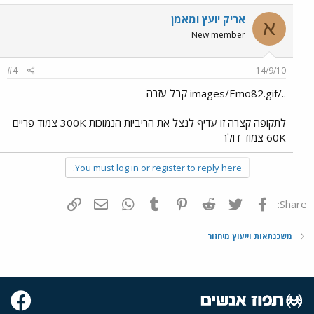
אריק יועץ ומאמן
א
New member
#4
14/9/10
../images/Emo82.gif קבל עזרה
לתקופה קצרה זו עדיף לנצל את הריביות הנמוכות 300K צמוד פריים
60K צמוד דולר
You must log in or register to reply here.
פייסבוק
Twitter
Reddit
Pinterest
Tumblr
WhatsApp
דואר אלקטרוני
הוסף קישור
Share:
משכנתאות וייעוץ מיחזור