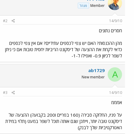
Member
מנהל
#2
14/9/10
חסרים נתונים
מהן ההכנסות? האם יש צפי לכספים עתידיים? אם אין צפי לכספים
כדאי לקחת את ההצעה של דיסקונט הריביות יחסית טובות אם כי ניתן
לשפר לכיוון 0.9- ואפילו ל-1-
ab1729
A
New member
#3
14/9/10
אמממ
על פניו, החלוקה סבירה (160 בפריים ו200 בקבועה) ההצעה של
דיסקונט טובה יותר, וייתכן שגם אותה תוכל לשפר במעט (תלוי במידת
האטרקטיביות שלך לבנק)