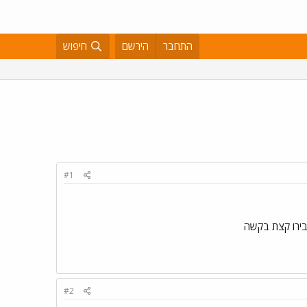
התחבר
הירשם
חיפוש
#1
#2