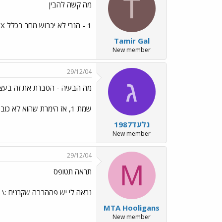
T
מה קשה להבין
1 - הנרי לא יכבוש מחר בכלל X - הנרי יכבוש שער אחד 2 - הנרי יכבוש 2 גולים במשחק או יותר
Tamir Gal
New member
29/12/04
ג
מה הבעיה - הסברת את זה בעצ
שמת 1, אז הימרת שהוא לא כובש ויש על זה יחס 2.45. שמת X, הוא כובש שער אחד. שמת 2, יותר משער אחד. פשוט מאוד
גלעד1987
New member
29/12/04
M
תראה תטופס
נראה לי יש פההרבה שקרנים :\
MTA Hooligans
New member