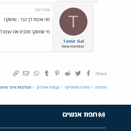
29/12/04
T
מה אכפת לך גבר , שישקרו
מי שמשקר ומכניס את עצמו לאש
Tamir Gal
New member
פייסבוק
Twitter
Reddit
Pinterest
Tumblr
WhatsApp
דואר אלקטרונ
הוסף קי
Share:
פורומים
ספורט ומוטוריקה
קבוצות ואוהדים
המלצות ווינר והימו