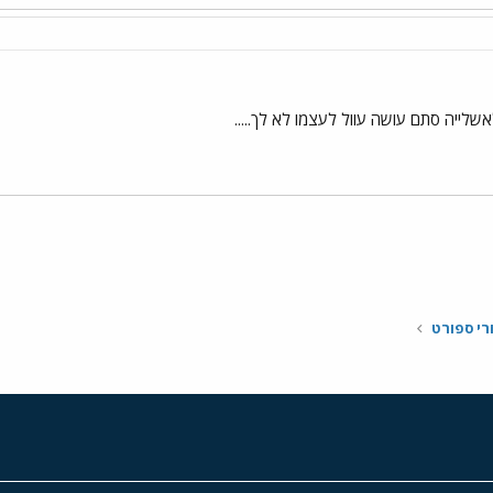
לייה סתם עושה עוול לעצמו לא לך.....
י
שור
רי ספורט