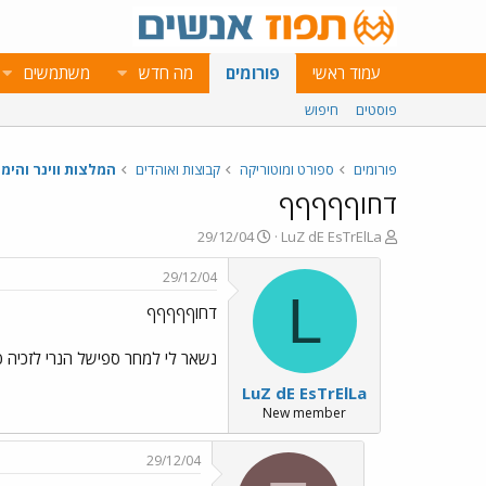
עמוד ראשי
פורומים
מה חדש
משתמשים
פוסטים
חיפוש
פורומים
ספורט ומוטוריקה
קבוצות ואוהדים
המלצות ווינר והימו
דחוףףףףף
פ
פ
29/12/04
LuZ dE EsTrElLa
ו
ו
ת
ר
29/12/04
ח
ס
L
דחוףףףףף
ה
ם
נ
ב
ו
ת
נשאר לי למחר ספישל הנרי לזכיה 1200 משהו מוכן להסביר מה זה נותנים יחס 2.45 שהוא לא יכובש שמתי 1 תסבירו קצת בקשה
ש
א
LuZ dE EsTrElLa
א
ר
י
New member
ך
29/12/04