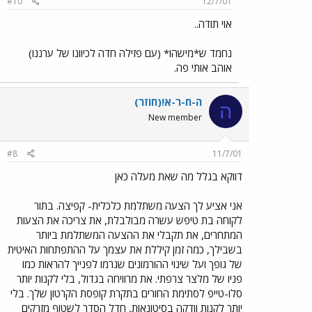
#10
12/7/01
אוי תודה..
נחמד ש*מישהו* (עם פזילה חדה לכיוונו של ערננו)
אוהב אותי פה.
ה-ח-ר-א!(חוזר)
ה
New member
#8
11/7/01
דווקא בגלל מה שאת מעלה כאן
אני אציע לך הצעה משתלמת כלכלית- קפיצה. בתור
לקוחה בת טיפש עשרה מבולבלת, את צריכה את הצעות
המתחרים, את תקבלי את ההצעה המשתלמת ביותר
בשבילך, כמה זמן קיללת את עצמך על ההתפתחות האיטית
של גופך ועל שינוי ההורמונים שגרמו לפנייך להראות כמו
פניו של מלצר צרפתי. את מרוויחה בגדול, בלי לקנות יותר
סלו-טייפ לסתימת החורים בתקרת קופסת הקרטון שלך. בלי
יותר לקנות וודקה בסיטונאות, חדל הסדר לשטוף מזרקים