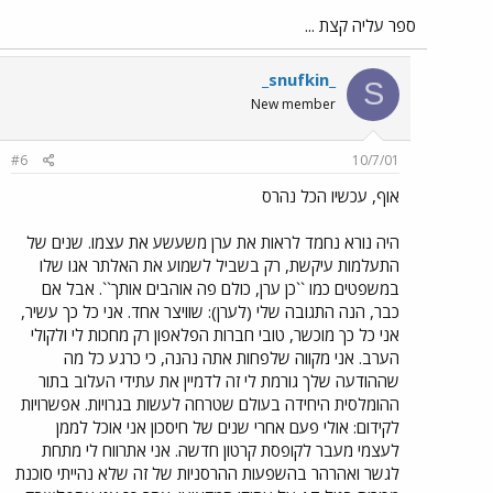
ספר עליה קצת ...
_snufkin_
S
New member
#6
10/7/01
אוף, עכשיו הכל נהרס
היה נורא נחמד לראות את ערן משעשע את עצמו. שנים של
התעלמות עיקשת, רק בשביל לשמוע את האלתר אגו שלו
במשפטים כמו ``כן ערן, כולם פה אוהבים אותך``. אבל אם
כבר, הנה התגובה שלי (לערן): שוויצר אחד. אני כל כך עשיר,
אני כל כך מוכשר, טובי חברות הפלאפון רק מחכות לי ולקולי
הערב. אני מקווה שלפחות אתה נהנה, כי כרגע כל מה
שההודעה שלך גורמת לי זה לדמיין את עתידי העלוב בתור
ההומלסית היחידה בעולם שטרחה לעשות בגרויות. אפשרויות
לקידום: אולי פעם אחרי שנים של חיסכון אני אוכל לממן
לעצמי מעבר לקופסת קרטון חדשה. אני אתרווח לי מתחת
לגשר ואהרהר בהשפעות ההרסניות של זה שלא נהייתי סוכנת