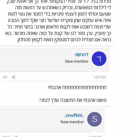
מכירות בגיל 17 על עתידי המקצועי. אחר כך אני אתפלשבק
לי לילדותי המאושרת, ובדיוק כשאתרגש עד דמעות מזה
שפעם יכולתי לממן לעצמי סיגריות בלי למכור את גופי לזנות
איזה איש עסקים שמן ומקריח ישלשל חצי שקל לתוך הכובע
שלי וינסה לשכנע אותי לקנות פלאפון אורנג` בחצי מחיר. כל
כך מעניין, ערן. ספר לנו עוד קצת על כמה שאתה מוכשר. בוא
נראה אם תצליח לגרום לסנופקין הזאת לקפוץ מהחלון.
דוVשה
ד
New member
#7
10/7/01
חחחחחחחחחחחחחחחח אהבתי!
פשוט אהבתי את התשובה שלך לגמרי.
_snufkin_
S
New member