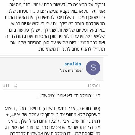
זרוקים על הריצפה כדי לעשות בהם שימוש חוזר. מה את
אומרת? יופי. אז בואי נקבע פגישה עם סוכן המכירות שלנו,
כדי שסוכן המכירות שלנו יוכל להתאים לך את הצעת המוות
המשתלמת ביותר בשבילך. יום שני בשלוש או יום רביעי
בארבע? יופי, יום שלישי. ותרשמי לך , יש לך פגישה ביום
שלישי בשלוש עם וו.לוציפר סוכן המכירות שלנו. תודה רבה
ואת כבר תפגשי ביום שלישי עם סוכן המכירות שלנו ואת
תתחילי להנות מחבילת מוות משתלמת.
_snufkin_
S
New member
#11
12/7/01
היי, ``הומלסית`` לא אומר ``טיפשה``..
(טוב דווקא כן, אבל נתעלם שניה). בחישוב מהיר, ביצוע
העיסקה ללא מתווכי צד ג` יחסוך לי עמלה של 48%, +
דמי מנוי חודשיים, אבל, לוצי, זהו יום המזל שלך, כי אני
מוכנה להתפשר על 24% עם כמה טובות הנאה שוליות,
כמו קופסת קרטון דו מיפלסית עם אפשרויות להרחבה,