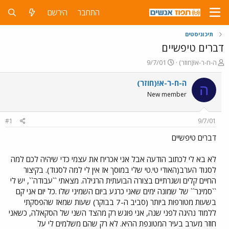
התחבר
הירשם
תיכוניסטים
דברים טיפשיים
פ
פ
ה-ח-ר-א!(חוזר)
9/7/01
ו
ו
ת
ר
ה-ח-ר-א!(חוזר)
ה
ח
ס
New member
ה
ם
נ
ב
ו
ת
#1
9/7/01
ש
א
א
ר
דברים טיפשיים
י
ך
לא בא לי לכתוב הודעה אבל אני אכריח את עצמי כדי שיהיה לכם למה
לסגוד הערב(האודי טי.טי שלי במוסך אז אין לי למה לסגוד). בקיצור
החיים קלים ושגרתיים בצורה הבועתית הרגילה. מצאתי ``עבודה``, יש לי
``סמינר`` של שמונה ימים שאני כרגע ביום השמיני שלו .כל יום אני קם
בשעות מטורפות ביותר (סביב ה-7 בבוקר) שעות שמאז שהפסקתי
ללמוד נהיגה לפני שנה, אני פוגש רק מהצד השני של הסקאלה, כשאני
חוזר מערב בעיר המטונפת ההיא. לא רק שהם משלמים לי על