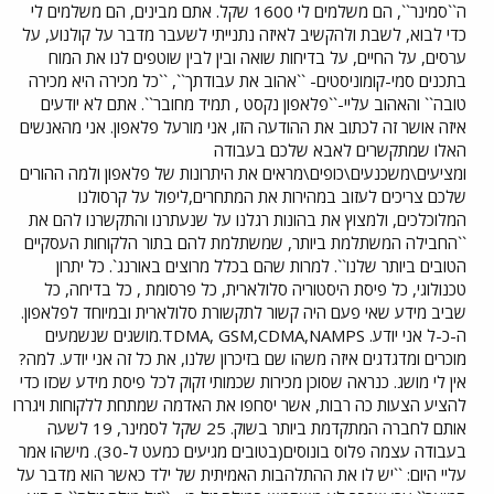
ה``סמינר``, הם משלמים לי 1600 שקל. אתם מבינים, הם משלמים לי
כדי לבוא, לשבת ולהקשיב לאיזה נתנייתי לשעבר מדבר על קולנוע, על
ערסים, על החיים, על בדיחות שואה ובין לבין שוטפים לנו את המוח
בתכנים סמי-קומוניסטים- ``אהוב את עבודתך``, ``כל מכירה היא מכירה
טובה`` והאהוב עליי-``פלאפון נקסט , תמיד מחובר``. אתם לא יודעים
איזה אושר זה לכתוב את ההודעה הזו, אני מורעל פלאפון. אני מהאנשים
האלו שמתקשרים לאבא שלכם בעבודה
ומציעים\משכנעים\כופים\מראים את היתרונות של פלאפון ולמה ההורים
שלכם צריכים לעזוב במהירות את המתחרים,ליפול על קרסולנו
המלוכלכים, ולמצוץ את בהונות רגלנו על שנעתרנו והתקשרנו להם את
``החבילה המשתלמת ביותר, שמשתלמת להם בתור הלקוחות העסקיים
הטובים ביותר שלנו``. למרות שהם בכלל מרוצים באורנג`. כל יתרון
טכנולוגי, כל פיסת היסטוריה סלולארית, כל פרסומת , כל בדיחה, כל
שביב מידע שאי פעם היה קשור לתקשורת סלולארית ובמיוחד לפלאפון.
ה-כ-ל אני יודע. TDMA, GSM,CDMA,NAMPS.מושגים שנשמעים
מוכרים ומדגדגים איזה משהו שם בזיכרון שלנו, את כל זה אני יודע. למה?
אין לי מושג. כנראה שסוכן מכירות שכמותי זקוק לכל פיסת מידע שכזו כדי
להציע הצעות כה רבות, אשר יסחפו את האדמה שמתחת ללקוחות ויגררו
אותם לחברה המתקדמת ביותר בשוק. 25 שקל לסמינר, 19 לשעה
בעבודה עצמה פלוס בונוסים(בטובים מגיעים כמעט ל-30). מישהו אמר
עליי היום: ``יש לו את ההתלהבות האמיתית של ילד כאשר הוא מדבר על