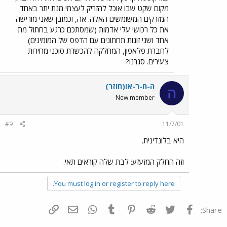
מקום שקט שבו אוכל להזריק לעצמי מנת יתר באחד
המזרקים המשומשים האלה. אה, וכמובן שאני מורישה
את כל רכושי עלי אדמות (שמסתכם כרגע בחתול מת
אחד ושני זוגות תחתונים עם הדפס של המומינים)
לחברת פלאפון, המחלקה להכשרת סוכני מחירות
צעירים. סגרנו?
ה-ח-ר-א!(חוזר)
ה
New member
#9
11/7/01
היא בלונדינית.
וזה החלק המזעזע: לבת שלה קוראים תאי.
You must log in or register to reply here.
פייסבוק
Twitter
Reddit
Pinterest
Tumblr
WhatsApp
דואר אלקטרוני
הוסף קישור
Share: