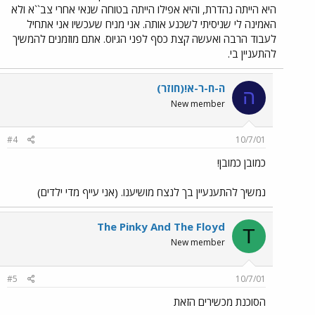
היא הייתה נהדרת, והיא אפילו הייתה בטוחה שנאי אחרי צב``א ולא
האמינה לי שניסיתי לשכנע אותה. אני מניח שעכשיו אני אתחיל
לעבוד הרבה ואעשה קצת כסף לפני הגיוס. אתם מוזמנים להמשיך
להתעניין בי.
ה-ח-ר-א!(חוזר)
ה
New member
#4
10/7/01
כמובן כמובן!
נמשיך להתענעיין בך לנצח מושיענו. (אני עייף מדי ילדים)
The Pinky And The Floyd
T
New member
#5
10/7/01
הסוכנת מכשירים הזאת