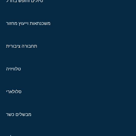
טיולים וחופש בחו"ל
משכנתאות וייעוץ מחזור
תחבורה ציבורית
טלוויזיה
סלולארי
מבשלים כשר