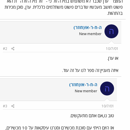
המוצר`` ערן שכבר לא משתמש במילה זול כי - ``זול מילה זולה`` ת הוא
פשוט חושב מעכשיו שדברים פשוט משתלמים כלכלית. ערן, סוכן מכירות
בהתהוות.
ה-ח-ר-א!(חוזר)
ה
New member
#2
10/7/01
או ערן.
איזה מעניין זה ספר לנו על זה עוד.
ה-ח-ר-א!(חוזר)
ה
New member
#3
10/7/01
טוב נו,אם אתם מתעקשים.
אז היום הייתי עם סוכנת מכשירם וסגרנו עיסקאות על 10 מכשירים,