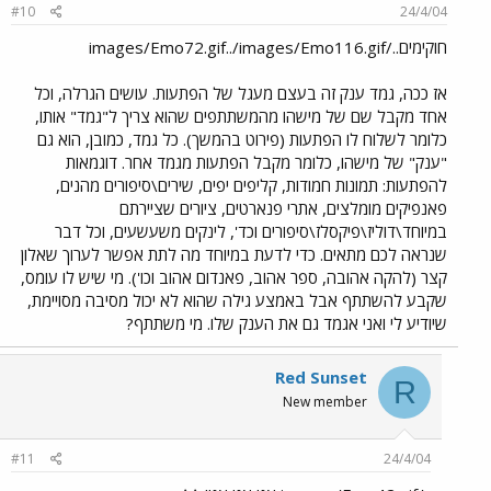
#10
24/4/04
חוקימים../images/Emo72.gif../images/Emo116.gif
אז ככה, גמד ענק זה בעצם מעגל של הפתעות. עושים הגרלה, וכל
אחד מקבל שם של מישהו מהמשתתפים שהוא צריך ל"גמד" אותו,
כלומר לשלוח לו הפתעות (פירוט בהמשך). כל גמד, כמובן, הוא גם
"ענק" של מישהו, כלומר מקבל הפתעות מגמד אחר. דוגמאות
להפתעות: תמונות חמודות, קליפים יפים, שירים\סיפורים מהנים,
פאנפיקים מומלצים, אתרי פנארטים, ציורים שציירתם
במיוחד\דוליז\פיקסלז\סיפורים וכד', לינקים משעשעים, וכל דבר
שנראה לכם מתאים. כדי לדעת במיוחד מה לתת אפשר לערוך שאלון
קצר (להקה אהובה, ספר אהוב, פאנדום אהוב וכו'). מי שיש לו עומס,
שקבע להשתתף אבל באמצע גילה שהוא לא יכול מסיבה מסויימת,
שיודיע לי ואני אגמד גם את הענק שלו. מי משתתף?
Red Sunset
R
New member
#11
24/4/04