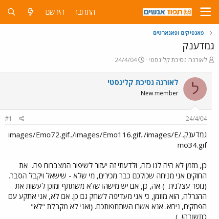
התחבר
הירשם
פאנפיקים ופאנארטים
גמדענק
פ
פ
לאורנה נסיכת קלינסטי
24/4/04
ו
ו
ת
ר
לאורנה נסיכת קלינסטי
ל
ח
ס
New member
ה
ם
נ
ב
ו
ת
#1
24/4/04
ש
א
א
ר
גמדענק../images/Emo72.gif../images/Emo116.gif../images/E
י
mo34.gif
ך
כן, מזמן לא היה לנו כזה, ולדעתי זה יעזור לשיפור המצברוח פה.
את
החוקים אני מניחה שכולכם כבר מכירים, מי שלא - שישאל ויקבל הסבר.
(נופר עצלנית
) אה, כן, אם יש מישהו שלא משתתף ומוכן לעשות את
ההגרלה, הוא מוזמן, כי אני מעדיפה לשחק גם כן. אם לא, אני אתקע עם
הפתקים, ניחא. אנא אשרו השתתפותכם. (ואני לא מקבלת "לא"
כתשובה!
)