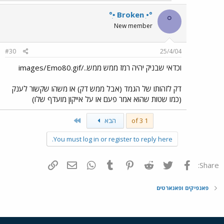
°•ִ Broken ִ•°
°
New member
#30
25/4/04
וכדאי שבניק יהיה רמז ממש ממש../images/Emo80.gif
דק לזהותו של הגמד (אבל ממש דק) או משהו שקשור לענק
(כמו שטות שהוא אמר פעם או על אייקון מועדף שלו)
Last
1 of 3
הבא
You must log in or register to reply here.
פייסבוק
Twitter
Reddit
Pinterest
Tumblr
WhatsApp
דואר אלקטרוני
הוסף קישור
Share:
פאנפיקים ופאנארטים