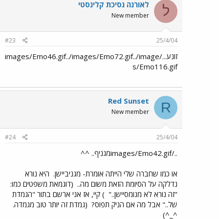
לאורנה נסיכת קלינסטי
ל
New member
#23
25/4/04
זונע.../images/Emo46.gif../images/Emo72.gif../image
s/Emo116.gif
Red Sunset
R
New member
#24
25/4/04
../images/Emo42.gifמגניף.. ^^
או כמו שחברה שלי הייתה אומרת- מגניביישן.
היא נורא
נדלקה על הסיומת הזאת משום מה..
(דוגמאת משפטים כמו:
"זה נורא לא מנומסיישן.."
) קיי, אז אני ארשם בתור "הגמדת
של.." אבל מה אם הניק תפוס?
(גמדת זה יותר טוב מגמדה.
^_^)